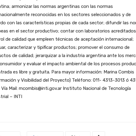
tina; armonizar las normas argentinas con las normas
nacionalmente reconocidas en los sectores seleccionados y de
do con las características propias de cada sector; difundir las n
eas en el sector productivo; contar con laboratorios acreditados
ol de calidad que empleen técnicas de aceptación internacional;
ar, caracterizar y tipificar productos; promover el consumo de
ctos de calidad; jerarquizar a la industria argentina ante los mer
consumidor y evaluar el impacto ambiental de los procesos produ
trada es libre y gratuita. Para mayor información: Marina Combis
rmación y Visibilidad del Proyecto) Teléfono: 011- 4313-3013 ó 43
Vía Mail: mcombis@inti.gov.ar Instituto Nacional de Tecnología
trial – INTI