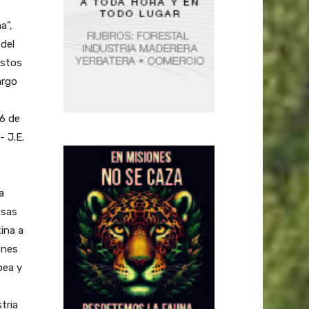
a”,
 del
ostos
argo
26 de
 J.E.
a
esas
ina a
ones
pea y
tria