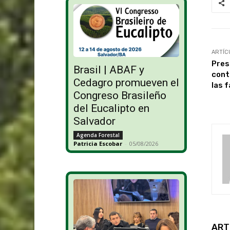
ARTÍC
Pres
Brasil | ABAF y
cont
Cedagro promueven el
las 
Congreso Brasileño
del Eucalipto en
Salvador
Agenda Forestal
Patricia Escobar
-
05/08/2026
ART