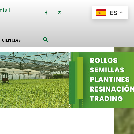
rial
ES
a
F CIENCIAS