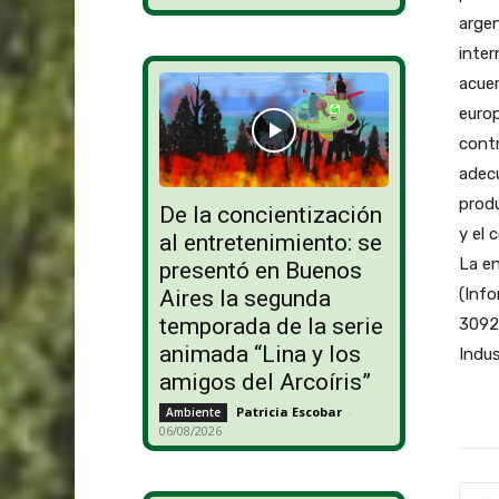
argen
inter
acuer
europ
contr
adecu
produ
De la concientización
y el 
al entretenimiento: se
La en
presentó en Buenos
(Info
Aires la segunda
temporada de la serie
3092 
animada “Lina y los
Indus
amigos del Arcoíris”
Patricia Escobar
-
Ambiente
06/08/2026