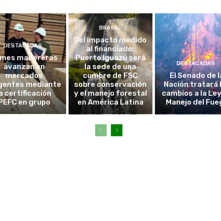
BRASIL
Del impacto medido
DESTACADAS
al financiado:
mes madereras
Puerto Iguazú será
DESTACADAS
avanzan en
la sede de una
mercados
cumbre de FSC
El Senado de l
gentes mediante
sobre conservación
Nación tratará 
la certificación
y el manejo forestal
cambios a la Ley
PEFC en grupo
en América Latina
Manejo del Fue