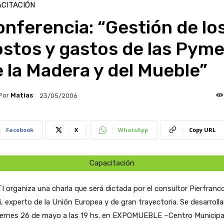
CITACIÓN
nferencia: “Gestión de lo
stos y gastos de las Pym
 la Madera y del Mueble”
Por
Matias
23/05/2006
Facebook
X
WhatsApp
Copy URL
Capacitación
TI organiza una charla que será dictada por el consultor Pierfranc
, experto de la Unión Europea y de gran trayectoria. Se desarrollar
viernes 26 de mayo a las 19 hs. en EXPOMUEBLE –Centro Municipa