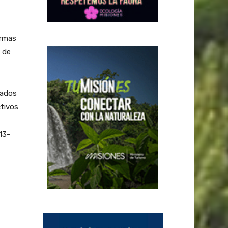
ormas
 de
cados
ctivos
13-