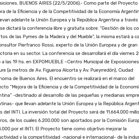
siciones.
BUENOS AIRES (22/5/2006).- Como parte del Proyecto
ra de la Eficiencia y de la Competitividad de la Economía Argentin
levan adelante la Unión Europea y la República Argentina a través
 se dictará la conferencia libre y gratuita sobre: “Gestión de los c
tos de las Pymes de la Madera y del Mueble”, la misma estará a c
onsultor Pierfranco Rossi, experto de la Unión Europea y de gran
ctoria en su sector. La conferencia se desarrollará el día viernes 
 a las 19 hs. en EXPOMUEBLE –Centro Municipal de Exposiciones-
re (a metros de Av. Figueroa Alcorta y Av. Pueyrredón), Ciudad
oma de Buenos Aires. El encuentro se realizará en el marco del
cto “Mejora de la Eficiencia y de la Competitividad de la Economí
tina” -destinado al desarrollo de las pequeñas y medianas empr
tinas- que llevan adelante la Unión Europea y la República Argent
s del INTI. La inversión total del Proyecto será de 11.664.000 mill
ros, de los cuales 6.200.000 son aportados por la Comisión Euro
.000 por el INTI. El Proyecto tiene como objetivo mejorar la
ctividad y la competitividad -nacional e internacional- de la indus