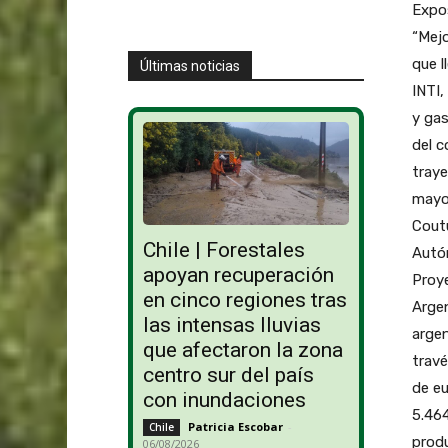
Expo
“Mejo
que l
Últimas noticias
INTI,
y gas
del c
traye
mayo
Coutu
Chile | Forestales
Autón
apoyan recuperación
Proye
en cinco regiones tras
Argen
las intensas lluvias
argen
que afectaron la zona
travé
centro sur del país
de eu
con inundaciones
5.464
Patricia Escobar
-
Chile
produ
06/08/2026