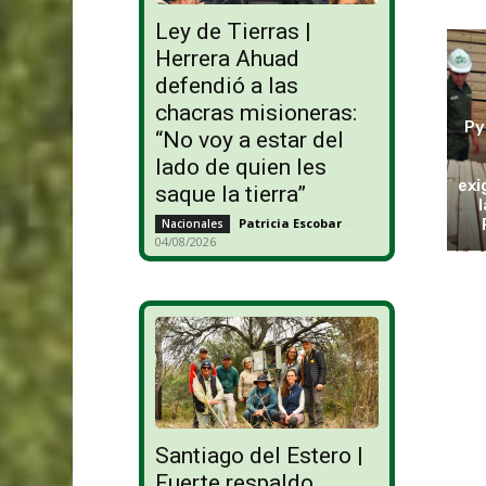
Ley de Tierras |
Herrera Ahuad
defendió a las
chacras misioneras:
Py
“No voy a estar del
lado de quien les
exi
saque la tierra”
Patricia Escobar
-
Nacionales
04/08/2026
Santiago del Estero |
Fuerte respaldo