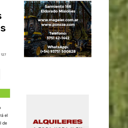
s
es
127
o
á el
l de