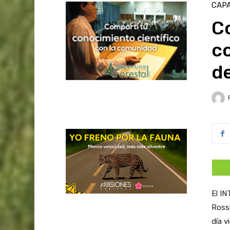
CAPA
Co
co
de
El IN
Rossi
día 