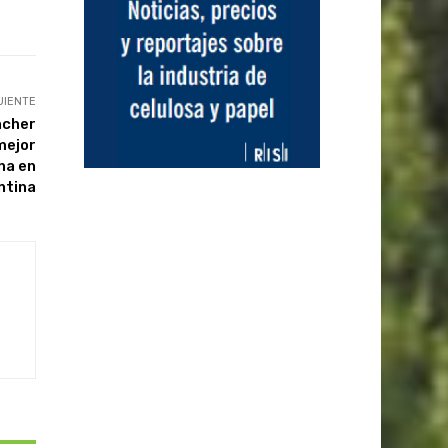
UIENTE
ncher
mejor
ha en
ntina