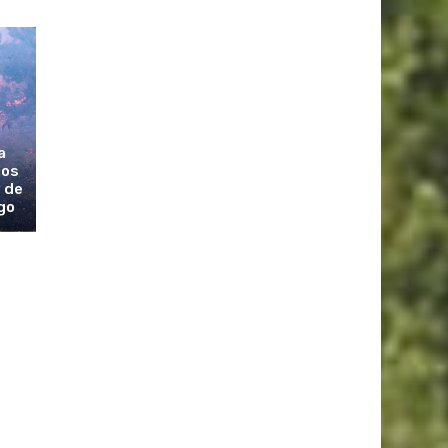
a
los
 de
go