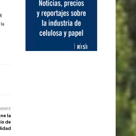
i
 la
UIENTE
ene la
fío de
lidad