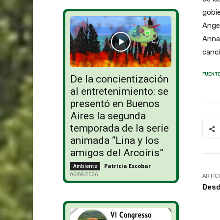
gobie
Angel
Annan
canci
FUENTE
De la concientización
al entretenimiento: se
presentó en Buenos
Aires la segunda
temporada de la serie
animada “Lina y los
amigos del Arcoíris”
Patricia Escobar
-
Ambiente
06/08/2026
ARTÍC
Desd