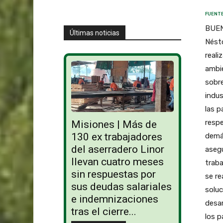
FUENTE
BUENO
Últimas noticias
Nésto
reali
ambi
sobre
indus
las p
respe
Misiones | Más de
130 ex trabajadores
demá
del aserradero Linor
asegu
llevan cuatro meses
traba
sin respuestas por
se re
sus deudas salariales
soluc
e indemnizaciones
desar
tras el cierre...
los p