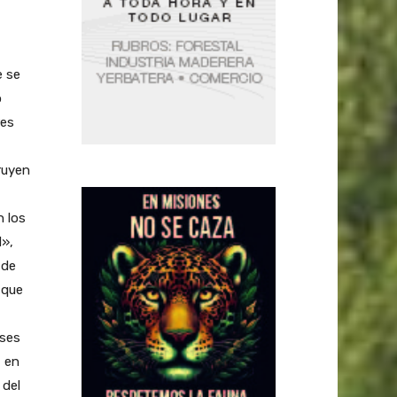
e se
o
res
ruyen
n los
d»,
 de
 que
íses
, en
 del