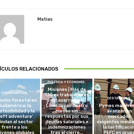
Matias
ÍCULOS RELACIONADOS
POLÍTICA Y ECONOMÍA
Misiones | Más de
CONSERVACIÓN
130 ex trabajadores
DESTACADAS
ismo forestal en
del aserradero
Sudamérica: la
Linor llevan cuatro
Pymes madere
stenibilidad y la
meses sin
avanzan en
soft adventure’
respuestas por sus
mercados
lindan al sector
deudas salariales e
exigentes medi
frente a los
indemnizaciones
la certificació
ivenes globales
tras el cierre...
PEFC en grup