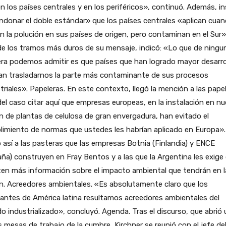
en los países centrales y en los periféricos», continuó. Además, i
donar el doble estándar» que los países centrales «aplican cua
n la polución en sus países de origen, pero contaminan en el Sur»
e los tramos más duros de su mensaje, indicó: «Lo que de ningu
ra podemos admitir es que países que han logrado mayor desarro
ran trasladarnos la parte más contaminante de sus procesos
triales». Papeleras. En este contexto, llegó la mención a las papel
el caso citar aquí que empresas europeas, en la instalación en nu
n de plantas de celulosa de gran envergadura, han evitado el
imiento de normas que ustedes les habrían aplicado en Europa».
ió así a las pasteras que las empresas Botnia (Finlandia) y ENCE
ña) construyen en Fray Bentos y a las que la Argentina les exige
en más información sobre el impacto ambiental que tendrán en l
n. Acreedores ambientales. «Es absolutamente claro que los
antes de América latina resultamos acreedores ambientales del
 industrializado», concluyó. Agenda. Tras el discurso, que abrió
s mesas de trabajo de la cumbre, Kirchner se reunió con el jefe de