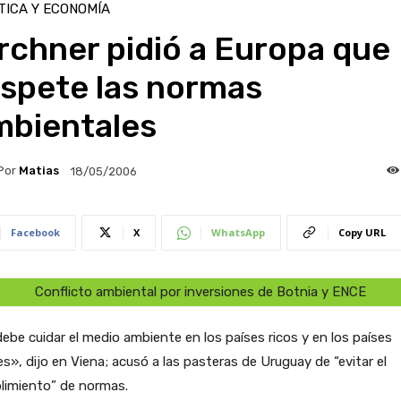
TICA Y ECONOMÍA
rchner pidió a Europa que
espete las normas
mbientales
Por
Matias
18/05/2006
Facebook
X
WhatsApp
Copy URL
Conflicto ambiental por inversiones de Botnia y ENCE
ebe cuidar el medio ambiente en los países ricos y en los países
s», dijo en Viena; acusó a las pasteras de Uruguay de “evitar el
limiento” de normas.