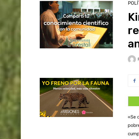
POLÍ
Ki
r
a
«Se d
pobre
cump