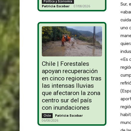
Política y Economía
Sur, 
Patricia Escobar
-
07/08/2026
«aban
cuida
uno d
mane
quie
indus
«Es d
Chile | Forestales
regió
apoyan recuperación
cumpl
en cinco regiones tras
refir
las intensas lluvias
(Espa
que afectaron la zona
aport
centro sur del país
regió
con inundaciones
habit
Patricia Escobar
-
Chile
06/08/2026
mundo
de la