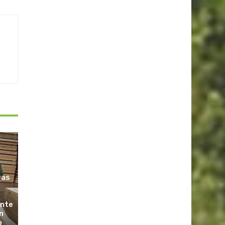
ras
ante
n
o