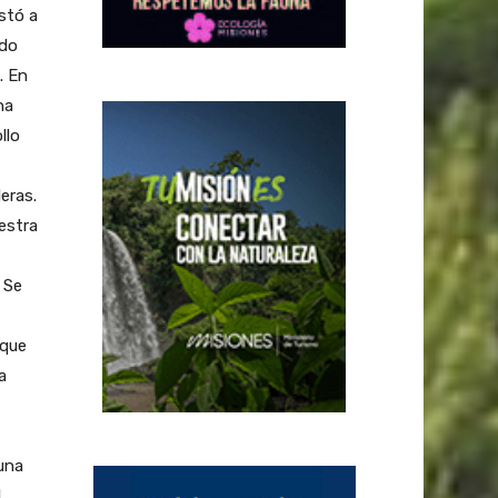
nstó a
ndo
. En
na
llo
eras.
estra
 Se
 que
a
 una
l