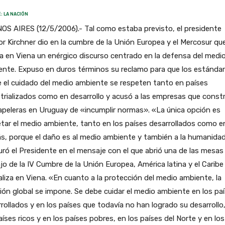
: LA NACIÓN
S AIRES (12/5/2006).- Tal como estaba previsto, el presidente
r Kirchner dio en la cumbre de la Unión Europea y el Mercosur qu
za en Viena un enérgico discurso centrado en la defensa del medi
ente. Expuso en duros términos su reclamo para que los estánda
 el cuidado del medio ambiente se respeten tanto en países
trializados como en desarrollo y acusó a las empresas que const
apeleras en Uruguay de «incumplir normas». «La única opción es
tar el medio ambiente, tanto en los países desarrollados como e
s, porque el daño es al medio ambiente y también a la humanida
ró el Presidente en el mensaje con el que abrió una de las mesas
jo de la IV Cumbre de la Unión Europea, América latina y el Caribe
aliza en Viena. «En cuanto a la protección del medio ambiente, la
ión global se impone. Se debe cuidar el medio ambiente en los pa
rollados y en los países que todavía no han logrado su desarrollo
aíses ricos y en los países pobres, en los países del Norte y en los