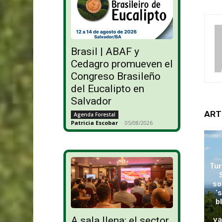
Brasil | ABAF y
Cedagro promueven el
Congreso Brasileño
del Eucalipto en
Salvador
ART
Agenda Forestal
Patricia Escobar
-
05/08/2026
Tur
so
‘
b
A sala llena: el sector
va