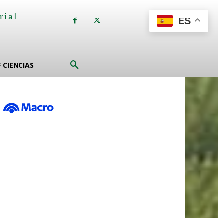
rial
ES
a
F CIENCIAS