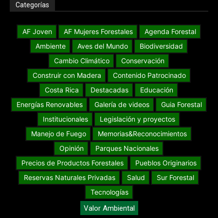
Categorías
AF Joven
AF Mujeres Forestales
Agenda Forestal
Ambiente
Aves del Mundo
Biodiversidad
Cambio Climático
Conservación
Construir con Madera
Contenido Patrocinado
Costa Rica
Destacadas
Educación
Energías Renovables
Galería de videos
Guia Forestal
Institucionales
Legislación y proyectos
Manejo de Fuego
Memorias&Reconocimientos
Opinión
Parques Nacionales
Precios de Productos Forestales
Pueblos Originarios
Reservas Naturales Privadas
Salud
Sur Forestal
Tecnologías
Valor Ambiental