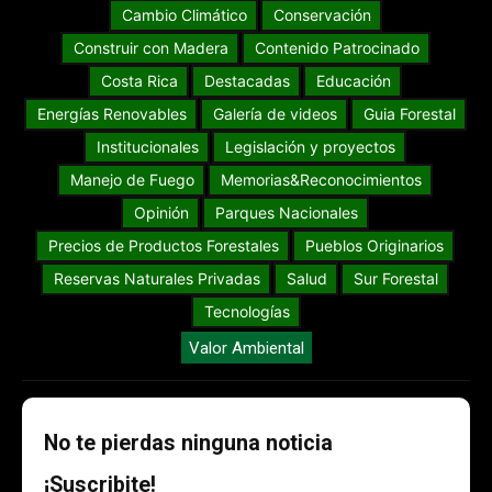
Cambio Climático
Conservación
Construir con Madera
Contenido Patrocinado
Costa Rica
Destacadas
Educación
Energías Renovables
Galería de videos
Guia Forestal
Institucionales
Legislación y proyectos
Manejo de Fuego
Memorias&Reconocimientos
Opinión
Parques Nacionales
Precios de Productos Forestales
Pueblos Originarios
Reservas Naturales Privadas
Salud
Sur Forestal
Tecnologías
Valor Ambiental
No te pierdas ninguna noticia
¡Suscribite!