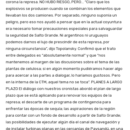
corona la represa. NO HUBO RIESGO, PERO… “Claro que los
explosivos se producen cuando se combinan los elementos que
llevaban los dos camiones. Por separado, ninguno suponía un
peligro, pero eso nos ayudó a pensar que en la actual coyuntura
era necesario tomar precauciones especiales para salvaguardar
la seguridad de Salto Grande. Ni argentinos ni uruguayos
podemos darnos el lujo de prescindir de esta represa, por
ninguna circunstancia”, dijo Topolansky. Confirmó que el trato
entre delegados es “absolutamente normal” y que “nos
mantenemos al margen de las discusiones sobre el tema de las
plantas de celulosa; si en algún momento pudiéramos hacer algo
para acercar a las partes a dialogar, lo haríamos gustosos. Pero
en la interna de la CTM, aquel tema no se toca”. PLANES A LARGO
PLAZO El diálogo con nuestros cronistas abordó el plan de largo
plazo que se está aplicando para renovar los equipos de la
represa; el descarte de un programa de contingencia para
enfrentar las épocas de sequía; las aspiraciones de la región
para contar con un fondo de desarrollo a partir de Salto Grande;
las posibilidades de ejecutar algún día el canal de navegación y
de instalar turbinas planas en las cercanías de Paysandú, en una