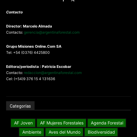
Contacto
Director: Marcelo Almada
Contacto:
gerencia@argentinaforestal.com
G
rupo Misiones
Online.Com
SA
Tel: +54 (0376) 4425800
Editora/periodista : Patricia Escobar
Contacto:
redaccion@argentinaforestal.com
Cel: (+54)9 376 15 4 131636
Categorías
AF Joven
AF Mujeres Forestales
Agenda Forestal
Ambiente
Aves del Mundo
Biodiversidad