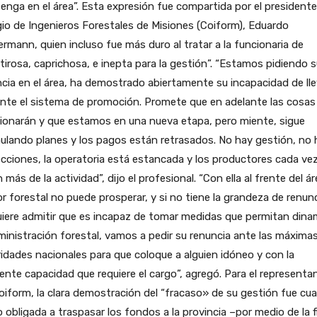
nga en el área”. Esta expresión fue compartida por el presidente
io de Ingenieros Forestales de Misiones (Coiform), Eduardo
ermann, quien incluso fue más duro al tratar a la funcionaria de
irosa, caprichosa, e inepta para la gestión”. “Estamos pidiendo s
cia en el área, ha demostrado abiertamente su incapacidad de lle
nte el sistema de promoción. Promete que en adelante las cosas
ionarán y que estamos en una nueva etapa, pero miente, sigue
lando planes y los pagos están retrasados. No hay gestión, no 
cciones, la operatoria está estancada y los productores cada ve
n más de la actividad”, dijo el profesional. “Con ella al frente del ár
r forestal no puede prosperar, y si no tiene la grandeza de renunc
iere admitir que es incapaz de tomar medidas que permitan dina
ministración forestal, vamos a pedir su renuncia ante las máxima
idades nacionales para que coloque a alguien idóneo y con la
iente capacidad que requiere el cargo”, agregó. Para el representa
oiform, la clara demostración del “fracaso» de su gestión fue cu
o obligada a traspasar los fondos a la provincia –por medio de la 