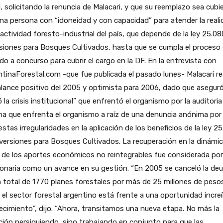
i, solicitando la renuncia de Malacari, y que su reemplazo sea cubi
na persona con “idoneidad y con capacidad” para atender la reali
 actividad foresto-industrial del país, que depende de la ley 25.08
siones para Bosques Cultivados, hasta que se cumpla el proceso
do a concurso para cubrir el cargo en la DF. En la entrevista con
tinaForestal.com -que fue publicada el pasado lunes- Malacari re
lance positivo del 2005 y optimista para 2006, dado que asegur
 la crisis institucional” que enfrentó el organismo por la auditoria
na que enfrenta el organismo a raíz de una denuncia anónima por
stas irregularidades en la aplicación de los beneficios de la ley 2
versiones para Bosques Cultivados. La recuperación en la dinámi
de los aportes económicos no reintegrables fue considerada por
onaria como un avance en su gestión. “En 2005 se canceló la de
 total de 1770 planes forestales por más de 25 millones de peso
el sector forestal argentino está frente a una oportunidad increí
ecimiento”, dijo. “Ahora, transitamos una nueva etapa. No más la
ción persiguiendo, sino trabajando en conjunto para que las