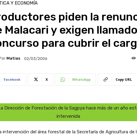
TICA Y ECONOMÍA
oductores piden la renunc
 Malacari y exigen llamado
ncurso para cubrir el car
Por
Matias
02/03/2006
Facebook
X
WhatsApp
Copy URL
La Dirección de Forestación de la Sagpya hace más de un año est
intervenida
a intervención del área forestal de la Secretaría de Agricultura de 