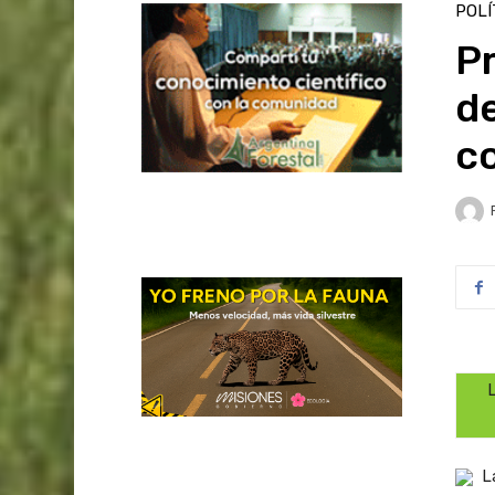
POLÍ
Pr
de
co
L