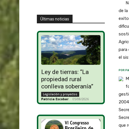
N
de la
exito
Últimas noticias
dific
sost
Agric
para 
el si
Ley de tierras: “La
POR PA
propiedad rural
M
conlleva soberanía”
f
gesti
Legislación y proyectos
Patricia Escobar
-
05/08/2026
2004 
Secre
Secr
que r