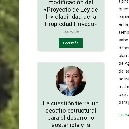
tiene
modificación del
«Proyecto de Ley de
queda
Inviolabilidad de la
expe
Propiedad Privada»
en la
23/07/2026
tempo
sabe 
Leer más
desor
plant
de Ag
del s
activ
realm
país,
para 
La cuestión tierra: un
desafío estructural
POR PA
para el desarrollo
sostenible y la