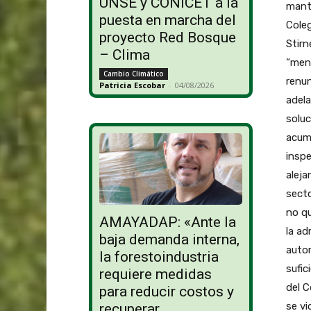
UNSE y CONICET a la
mante
puesta en marcha del
Coleg
proyecto Red Bosque
Stirn
– Clima
“ment
Cambio Climático
renun
Patricia Escobar
-
04/08/2026
adela
soluc
acumu
inspe
aleja
secto
no qu
AMAYADAP: «Ante la
la ad
baja demanda interna,
autor
la forestoindustria
sufic
requiere medidas
del C
para reducir costos y
se vi
recuperar