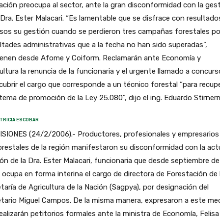
ación preocupa al sector, ante la gran disconformidad con la ges
 Dra. Ester Malacari. “Es lamentable que se disfrace con resultado
sos su gestión cuando se perdieron tres campañas forestales po
ultades administrativas que a la fecha no han sido superadas”,
ienen desde Afome y Coiform. Reclamarán ante Economía y
ultura la renuncia de la funcionaria y el urgente llamado a concurs
cubrir el cargo que corresponde a un técnico forestal “para recup
stema de promoción de la Ley 25.080”, dijo el ing. Eduardo Stirne
TRICIA ESCOBAR
ISIONES (24/2/2006).- Productores, profesionales y empresarios
orestales de la región manifestaron su disconformidad con la act
ón de la Dra. Ester Malacari, funcionaria que desde septiembre de
ocupa en forma interina el cargo de directora de Forestación de 
taría de Agricultura de la Nación (Sagpya), por designación del
etario Miguel Campos. De la misma manera, expresaron a este me
ealizarán petitorios formales ante la ministra de Economía, Felisa