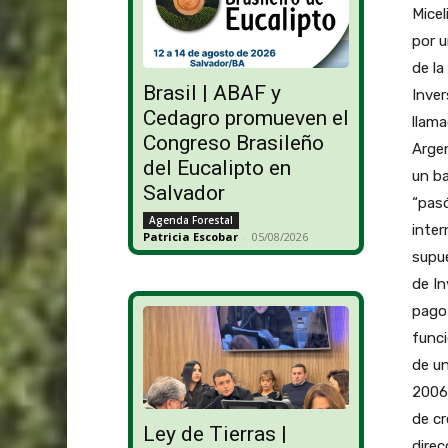
Micel
por u
de la
Brasil | ABAF y
Inver
Cedagro promueven el
llama
Congreso Brasileño
Argen
del Eucalipto en
un ba
Salvador
“pasó
Agenda Forestal
inter
Patricia Escobar
-
05/08/2026
supue
de In
pago 
funci
de un
2006 
de cr
Ley de Tierras |
direc