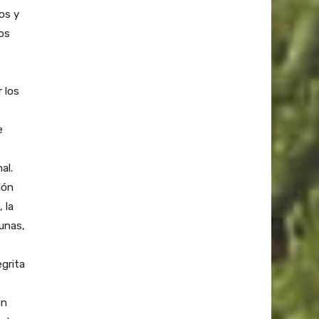
os y
los
r los
e
al.
ión
 la
gunas,
grita
en