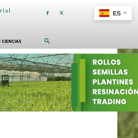
rial
ES
a
F CIENCIAS