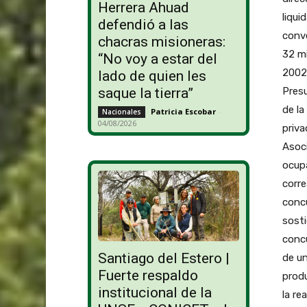
Herrera Ahuad
liqui
defendió a las
conve
chacras misioneras:
32 mi
“No voy a estar del
2002,
lado de quien les
Presu
saque la tierra”
de la
Patricia Escobar
-
Nacionales
04/08/2026
priva
Asoci
ocupa
corre
concu
sosti
concu
Santiago del Estero |
de un
Fuerte respaldo
produ
institucional de la
la re