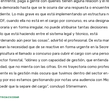
 enfrente, paga a gente con quienes tienen alguna relación y el r
 demorado hasta que se le ocurra dar una respuesta o encuentre
diente. Lo más grave es que está implementando un estructura 
 DF, cuando ella no está en el cargo por concurso, es una designa
raria y en forma irregular, no puede atribuirse tantas decisiones 
lo que está haciendo entre el sistema legal y técnico, está
denando aún peor las cosas”, advirtió el profesional. De esta ma
ean la necesidad que de se reactive en forma urgente en la Secre
ricultura el llamado a concurso para cubrir el cargo con una pers
ector forestal, “idóneo y con capacidad de gestión, que entienda 
idad, que no mienta con las cifras. En mi trayectoria como profes
ente es la gestión más oscura que tuvimos dentro del sector en 
 y por eso estamos gestionando por notas una audiencia con Mice
pedir que la separe del cargo”, concluyó Stirnermann.
TRICIA ESCOBAR