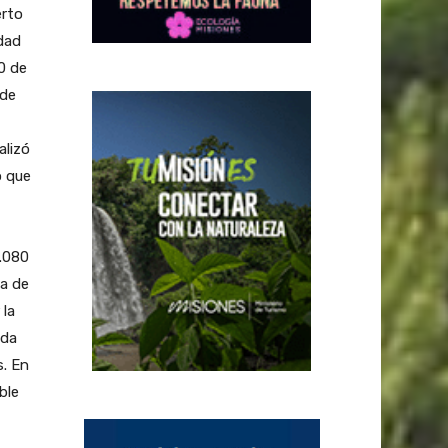
erto
dad
0 de
 de
alizó
ó que
5.080
ca de
 la
uda
s. En
ble