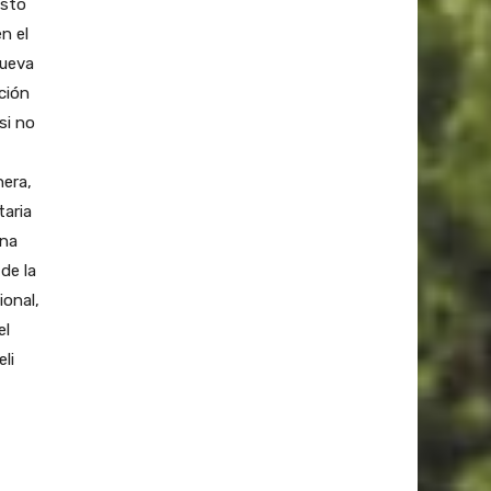
esto
n el
nueva
ción
si no
nera,
taria
ona
de la
ional,
el
li