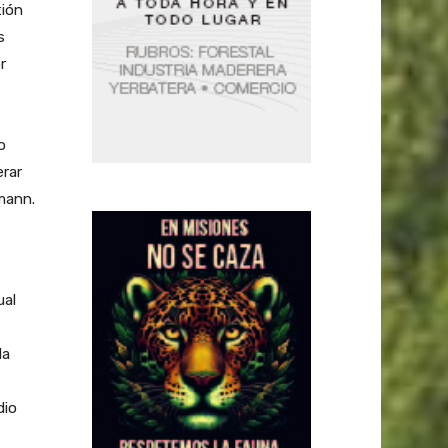
tión
s
r
o
erar
rmann.
ual
la
dio