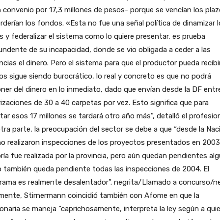
 convenio por 17,3 millones de pesos- porque se vencían los plaz
rderían los fondos. «Esta no fue una señal política de dinamizar 
 y federalizar el sistema como lo quiere presentar, es prueba
ndente de su incapacidad, donde se vio obligada a ceder a las
ncias el dinero. Pero el sistema para que el productor pueda recibi
s sigue siendo burocrático, lo real y concreto es que no podrá
ner del dinero en lo inmediato, dado que envían desde la DF entr
izaciones de 30 a 40 carpetas por vez. Esto significa que para
tar esos 17 millones se tardará otro año más”, detalló el profesion
tra parte, la preocupación del sector se debe a que “desde la Nac
o realizaron inspecciones de los proyectos presentados en 2003,
ía fue realizada por la provincia, pero aún quedan pendientes al
 también queda pendiente todas las inspecciones de 2004. El
rama es realmente desalentador”. negrita/Llamado a concurso/ne
lmente, Stirnermann coincidió también con Afome en que la
onaria se maneja “caprichosamente, interpreta la ley según a qui