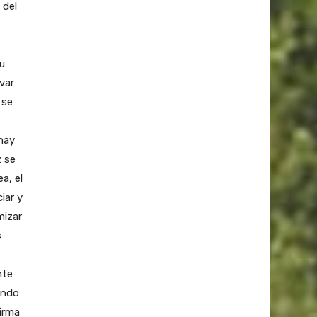
 del
u
var
 se
hay
z se
ea, el
iar y
mizar
s
nte
ando
firma