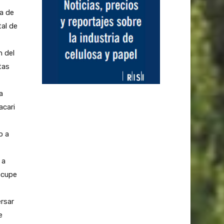
ma de
al de
n del
tas
a
acari
o a
 a
ocupe
ersar
e