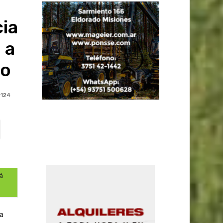
ia
 a
go
124
á
la