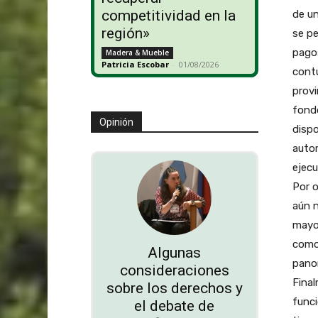
competitividad en la
de un
región»
se pe
pagos
Madera & Mueble
Patricia Escobar
-
01/08/2026
contu
provi
fondo
Opinión
dispo
autor
ejecu
Por o
aún n
mayor
como
Algunas
pano
consideraciones
Fina
sobre los derechos y
funci
el debate de