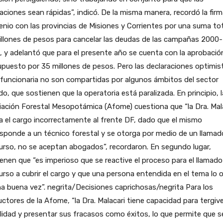
daciones sean rápidas”, indicó. De la misma manera, recordó la fir
nio con las provincias de Misiones y Corrientes por una suma tot
llones de pesos para cancelar las deudas de las campañas 2000-
 y adelantó que para el presente año se cuenta con la aprobació
puesto por 35 millones de pesos. Pero las declaraciones optimis
 funcionaria no son compartidas por algunos ámbitos del sector
do, que sostienen que la operatoria está paralizada. En principio, l
ación Forestal Mesopotámica (Afome) cuestiona que “la Dra. Mal
 el cargo incorrectamente al frente DF, dado que el mismo
sponde a un técnico forestal y se otorga por medio de un llamad
rso, no se aceptan abogados”, recordaron. En segundo lugar,
enen que “es imperioso que se reactive el proceso para el llamado
rso a cubrir el cargo y que una persona entendida en el tema lo 
a buena vez”. negrita/Decisiones caprichosas/negrita Para los
ctores de la Afome, “la Dra. Malacari tiene capacidad para tergiv
alidad y presentar sus fracasos como éxitos, lo que permite que s