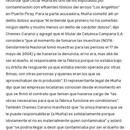
recordar que Oscar Muiña es uno de los imputados por
contaminación con efluentes tóxicos del arroyo “Los Angelitos”
en Puerto Piray. Para la parte acusadora, Muiña cometió allí un
delito doloso aunque “él entiende que primero no ha cometido
ningún delito y mucho menos un delito de carácter doloso”, dijo
Chemes Caranci y agregó que el titular de Celulosa Campana S.A.
considera “que al momento de tomarse las muestras (NOTA:
Gendarmería Nacional tomó muestras para las pericias el 17 de
mayo de 2004) y de hacerse la denuncia, el no era, mas allá de
ser el dueño, el responsable de la fábrica porque no estaba bajo
su órbita de resguardo ya que estaba siendo operada por otras
firmas, con otras personas y quienes eran los que se
aprovechaban de lo producido”. El representante legal de Muiña
dijo que las empresas locatarias conocían desde el momento en
que se firmó el contrato que tenían que hacerse cargo de “las
obras necesarias para que la fábrica funcione en condiciones”.
También Chemes Caranci manifestó que “la única manera que se
le puede responsabilizar (a Muiña) es solidariamente porque
obviamente el no es materialmente quien contaminaba” y aclaró
que “se podría llegar a decir que contaminaba por ser el dueño de