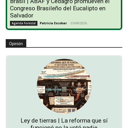
Brasil | ABAF y Cedagro promueven el
Congreso Brasileño del Eucalipto en
Salvador
Patricia Escobar
-
05/08/2026
Agenda Forestal
Opinión
Ley de tierras | La reforma que sí
funcionó no la votó nadie