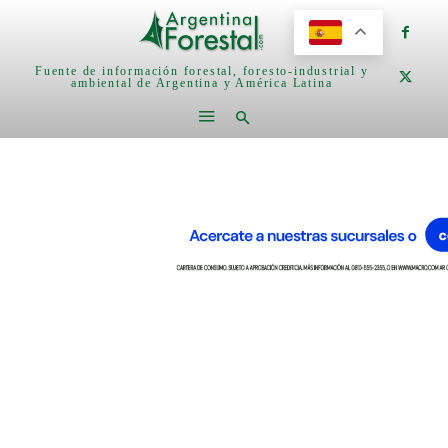
Fuente de información forestal, foresto-industrial y
ambiental de Argentina y América Latina