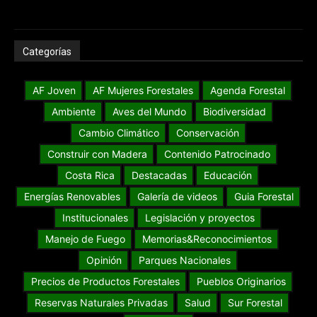
Categorías
AF Joven
AF Mujeres Forestales
Agenda Forestal
Ambiente
Aves del Mundo
Biodiversidad
Cambio Climático
Conservación
Construir con Madera
Contenido Patrocinado
Costa Rica
Destacadas
Educación
Energías Renovables
Galería de videos
Guia Forestal
Institucionales
Legislación y proyectos
Manejo de Fuego
Memorias&Reconocimientos
Opinión
Parques Nacionales
Precios de Productos Forestales
Pueblos Originarios
Reservas Naturales Privadas
Salud
Sur Forestal