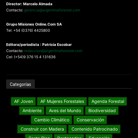
Director: Marcelo Almada
Contacto:
gerencia@argentinaforestal.com
G
rupo Misiones
Online.Com
SA
Tel: +54 (0376) 4425800
Editora/periodista : Patricia Escobar
Contacto:
redaccion@argentinaforestal.com
Cel: (+54)9 376 15 4 131636
Categorías
AF Joven
AF Mujeres Forestales
Agenda Forestal
Ambiente
Aves del Mundo
Biodiversidad
Cambio Climático
Conservación
Construir con Madera
Contenido Patrocinado