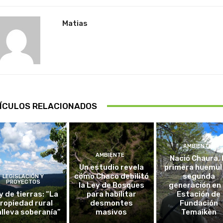
Matias
ÍCULOS RELACIONADOS
AMBIENTE
AMBIENTE
Nació Chaura, 
Un estudio revela
primera huemul
cómo Chaco debilitó
segunda
LEGISLACIÓN Y
PROYECTOS
la Ley de Bosques
generación en 
y de tierras: “La
para habilitar
Estación de
ropiedad rural
desmontes
Fundación
lleva soberanía”
masivos
Temaikèn