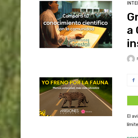
INTE
G
a 
in
El av
límit