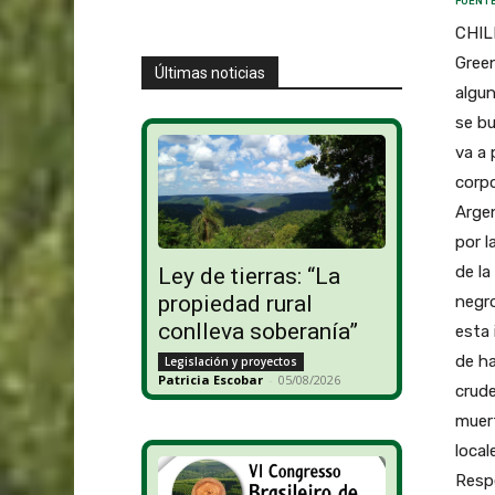
FUENTE
CHILE
Green
Últimas noticias
algun
se bu
va a 
corpo
Argen
por 
de la
Ley de tierras: “La
propiedad rural
negr
conlleva soberanía”
esta 
de ha
Legislación y proyectos
Patricia Escobar
-
05/08/2026
crude
muer
local
Respe