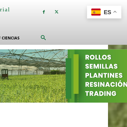
rial
ES
a
F CIENCIAS