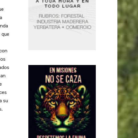
ue
a
anda
o que
 con
dos
ñados
tan
e
aces
a su
s,