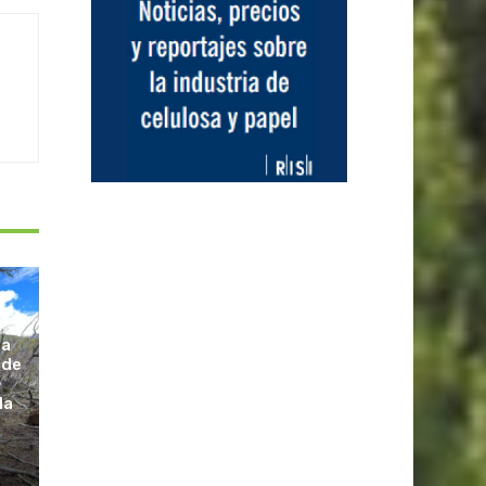
la
 de
la