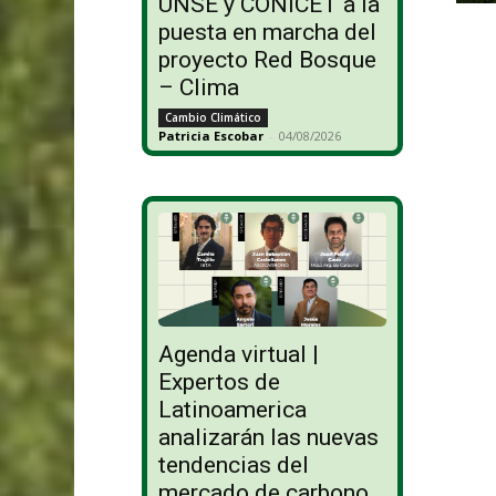
UNSE y CONICET a la
puesta en marcha del
proyecto Red Bosque
– Clima
Cambio Climático
Patricia Escobar
-
04/08/2026
Agenda virtual |
Expertos de
Latinoamerica
analizarán las nuevas
tendencias del
mercado de carbono