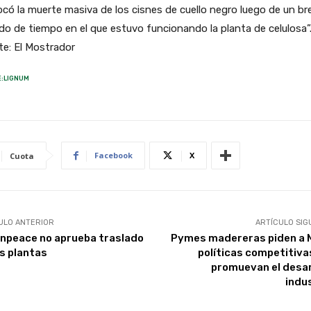
có la muerte masiva de los cisnes de cuello negro luego de un br
do de tiempo en el que estuvo funcionando la planta de celulosa”
e: El Mostrador
:LIGNUM
Facebook
X
Cuota
ULO ANTERIOR
ARTÍCULO SIG
npeace no aprueba traslado
Pymes madereras piden a M
as plantas
políticas competitiva
promuevan el desar
indus