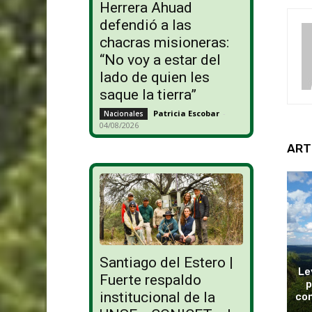
Herrera Ahuad
defendió a las
chacras misioneras:
“No voy a estar del
lado de quien les
saque la tierra”
Patricia Escobar
-
Nacionales
04/08/2026
ART
Santiago del Estero |
Le
Fuerte respaldo
p
institucional de la
con