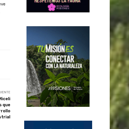
eve
.
UIENTE
iceli
s que
rollo
trial