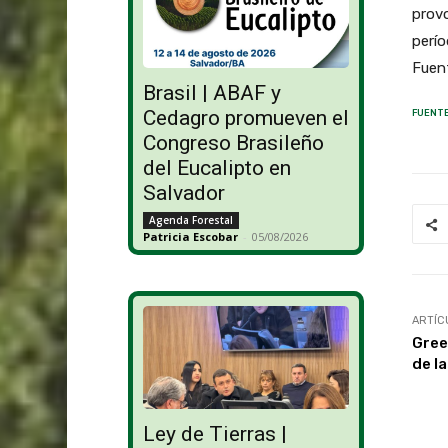
provo
perío
Fuent
Brasil | ABAF y
Cedagro promueven el
FUENTE
Congreso Brasileño
del Eucalipto en
Salvador
Agenda Forestal
Patricia Escobar
-
05/08/2026
ARTÍC
Gree
de l
Ley de Tierras |