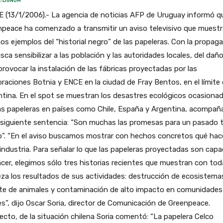
:LIGNUM
 (13/1/2006).- La agencia de noticias AFP de Uruguay informó q
peace ha comenzado a transmitir un aviso televisivo que muestr
os ejemplos del “historial negro” de las papeleras. Con la propag
sca sensibilizar a las población y las autoridades locales, del dañ
provocar la instalación de las fábricas proyectadas por las
raciones Botnia y ENCE en la ciudad de Fray Bentos, en el límite
tina. En el spot se muestran los desastres ecológicos ocasiona
las papeleras en países como Chile, España y Argentina, acompa
 siguiente sentencia: “Son muchas las promesas para un pasado 
o”. “En el aviso buscamos mostrar con hechos concretos qué hac
industria. Para señalar lo que las papeleras proyectadas son cap
cer, elegimos sólo tres historias recientes que muestran con tod
za los resultados de sus actividades: destrucción de ecosistema
te de animales y contaminación de alto impacto en comunidades
es”, dijo Oscar Soria, director de Comunicación de Greenpeace.
cto, de la situación chilena Soria comentó: “La papelera Celco