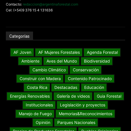
Contacto:
redaccion@argentinaforestal.com
Cel: (+54)9 376 15 4 131636
Categorías
AF Joven
AF Mujeres Forestales
Agenda Forestal
Ambiente
Aves del Mundo
Biodiversidad
Cambio Climático
Conservación
Construir con Madera
Contenido Patrocinado
Costa Rica
Destacadas
Educación
Energías Renovables
Galería de videos
Guia Forestal
Institucionales
Legislación y proyectos
Manejo de Fuego
Memorias&Reconocimientos
Opinión
Parques Nacionales