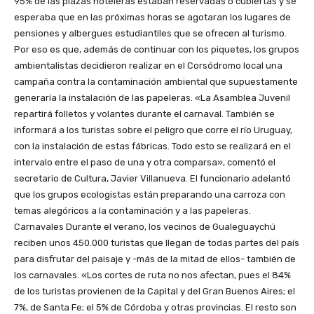
95% de las plazas hoteleras estaban reservadas o cubiertas y se
esperaba que en las próximas horas se agotaran los lugares de
pensiones y albergues estudiantiles que se ofrecen al turismo.
Por eso es que, además de continuar con los piquetes, los grupos
ambientalistas decidieron realizar en el Corsódromo local una
campaña contra la contaminación ambiental que supuestamente
generaría la instalación de las papeleras. «La Asamblea Juvenil
repartirá folletos y volantes durante el carnaval. También se
informará a los turistas sobre el peligro que corre el río Uruguay,
con la instalación de estas fábricas. Todo esto se realizará en el
intervalo entre el paso de una y otra comparsa», comentó el
secretario de Cultura, Javier Villanueva. El funcionario adelantó
que los grupos ecologistas están preparando una carroza con
temas alegóricos a la contaminación y a las papeleras.
Carnavales Durante el verano, los vecinos de Gualeguaychú
reciben unos 450.000 turistas que llegan de todas partes del país
para disfrutar del paisaje y -más de la mitad de ellos- también de
los carnavales. «Los cortes de ruta no nos afectan, pues el 84%
de los turistas provienen de la Capital y del Gran Buenos Aires; el
7%, de Santa Fe; el 5% de Córdoba y otras provincias. El resto son