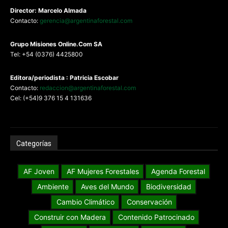
Director: Marcelo Almada
Contacto:
gerencia@argentinaforestal.com
G
rupo Misiones
Online.Com
SA
Tel: +54 (0376) 4425800
Editora/periodista : Patricia Escobar
Contacto:
redaccion@argentinaforestal.com
Cel: (+54)9 376 15 4 131636
Categorías
AF Joven
AF Mujeres Forestales
Agenda Forestal
Ambiente
Aves del Mundo
Biodiversidad
Cambio Climático
Conservación
Construir con Madera
Contenido Patrocinado