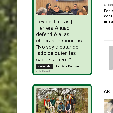
ARTÍC
Ecol
cont
Ley de Tierras |
infr
Herrera Ahuad
defendió a las
chacras misioneras:
“No voy a estar del
lado de quien les
saque la tierra”
Patricia Escobar
-
Nacionales
04/08/2026
ART