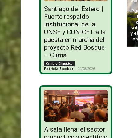
Del
Santiago del Estero |
Pu
Fuerte respaldo
institucional de la
sob
UNSE y CONICET a la
y e
en
puesta en marcha del
proyecto Red Bosque
– Clima
Cambio Climático
Patricia Escobar
-
04/08/2026
A sala llena: el sector
productivo y científico