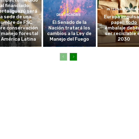
 impacto medido
al financiado:
INTERNACIONALE
erto Iguazú será
DESTACADAS
la sede de una
Europa impulsa
cumbre de FSC
El Senado de la
papel: todo
re conservación
Nación tratará los
embalaje debe
l manejo forestal
cambios a la Ley de
ser reciclable 
 América Latina
Manejo del Fuego
2030