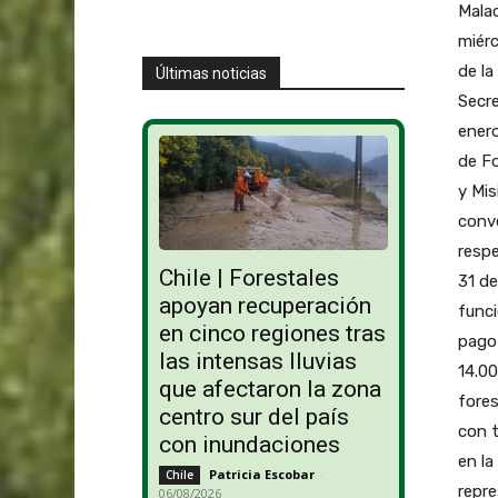
Malac
miérc
de la
Últimas noticias
Secre
enero
de Fo
y Mis
conve
respe
Chile | Forestales
31 de
apoyan recuperación
funci
en cinco regiones tras
pago 
las intensas lluvias
14.00
que afectaron la zona
fores
centro sur del país
con t
con inundaciones
en la
Patricia Escobar
-
Chile
repre
06/08/2026