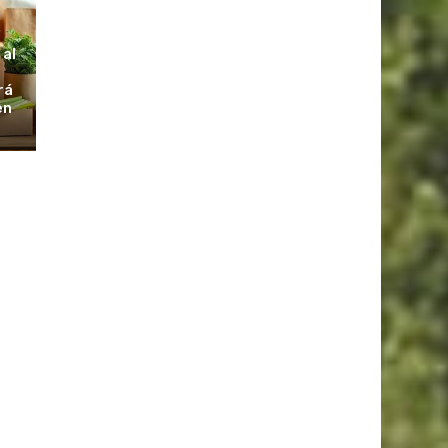
S
 al
rá
en