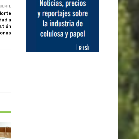
UIENTE
Norte
dad a
stión
sonas