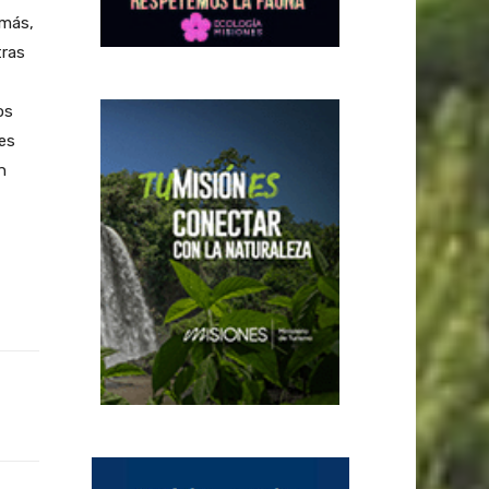
emás,
tras
os
nes
n