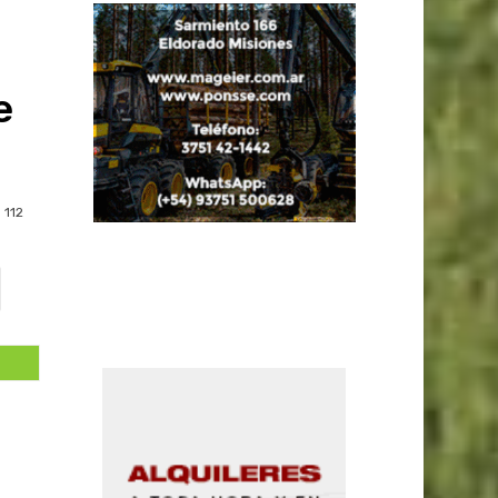
e
112