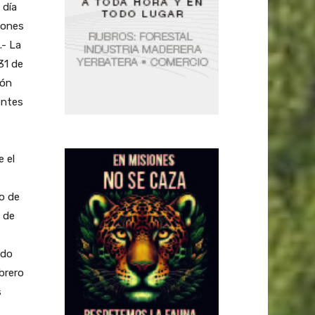
 día
iones
- La
31 de
ión
entes
e el
io de
 de
ido
brero
s