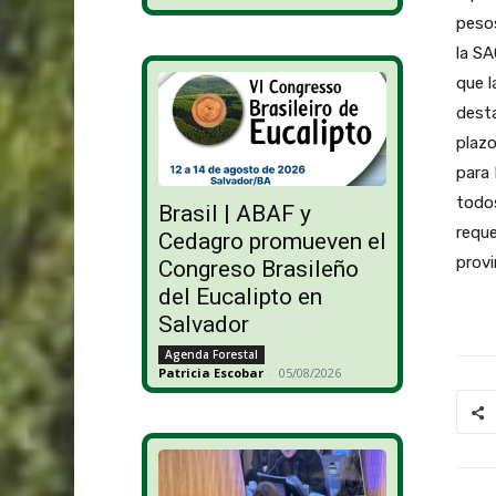
pesos
la SA
que l
desta
plazo
para 
todos
Brasil | ABAF y
reque
Cedagro promueven el
provi
Congreso Brasileño
del Eucalipto en
Salvador
Agenda Forestal
Patricia Escobar
-
05/08/2026