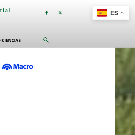
rial
ES
a
F CIENCIAS