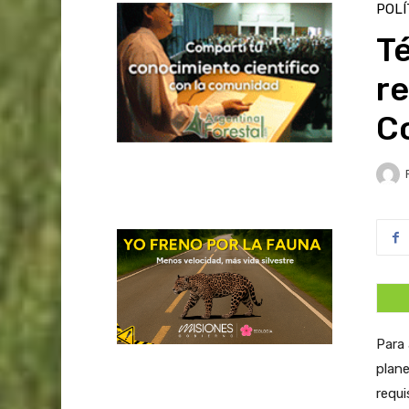
POLÍ
Té
re
Co
Para 
plane
requi