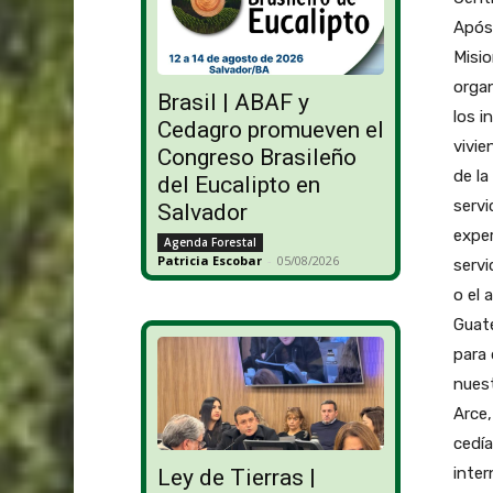
Apóst
Misio
organ
Brasil | ABAF y
los i
Cedagro promueven el
vivie
Congreso Brasileño
de la
del Eucalipto en
servi
Salvador
exper
Agenda Forestal
Patricia Escobar
-
05/08/2026
servi
o el 
Guate
para
nues
Arce,
cedía
inter
Ley de Tierras |