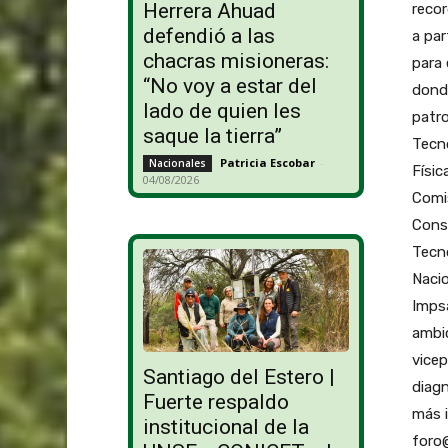
Herrera Ahuad
recor
defendió a las
a par
chacras misioneras:
para 
“No voy a estar del
donde
lado de quien les
patro
saque la tierra”
Tecno
Patricia Escobar
-
Nacionales
Físic
04/08/2026
Comis
Conse
Tecno
Naci
Impsa
ambic
vice
Santiago del Estero |
diagn
Fuerte respaldo
más i
institucional de la
foro