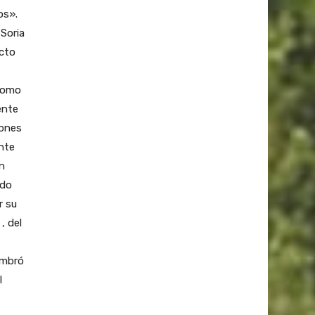
os».
 Soria
ucto
 como
ente
iones
onte
on
ndo
r su
, del
ombró
l