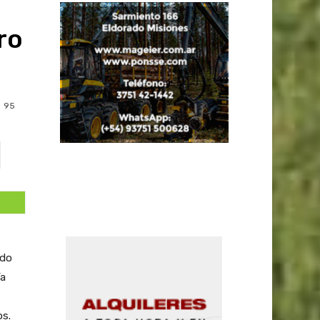
ro
95
ado
ía
os.