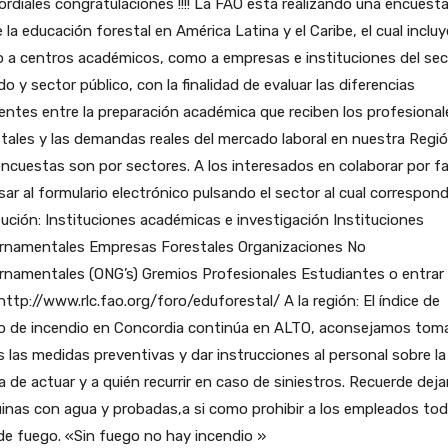
rdiales congratulaciones !!!! La FAO está realizando una encuest
 la educación forestal en América Latina y el Caribe, el cual incluy
 a centros académicos, como a empresas e instituciones del sec
do y sector público, con la finalidad de evaluar las diferencias
entes entre la preparación académica que reciben los profesional
tales y las demandas reales del mercado laboral en nuestra Regió
ncuestas son por sectores. A los interesados en colaborar por f
sar al formulario electrónico pulsando el sector al cual correspon
tución: Instituciones académicas e investigación Instituciones
rnamentales Empresas Forestales Organizaciones No
namentales (ONG’s) Gremios Profesionales Estudiantes o entrar 
ttp://www.rlc.fao.org/foro/eduforestal/ A la región: El índice de
go de incendio en Concordia continúa en ALTO, aconsejamos tom
 las medidas preventivas y dar instrucciones al personal sobre la
 de actuar y a quién recurrir en caso de siniestros. Recuerde dejar
inas con agua y probadas,a si como prohibir a los empleados to
de fuego. «Sin fuego no hay incendio »