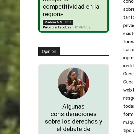
conco
competitividad en la
sobre
región»
tanto
Madera & Mueble
priva
Patricia Escobar
-
01/08/2026
exist
fores
Las e
Opinión
ingre
insti
Gube
Guber
web h
ries
Algunas
todas
consideraciones
forma
sobre los derechos y
máqu
el debate de
tipo 