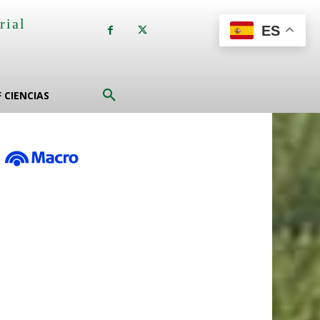
rial
ES
a
F CIENCIAS