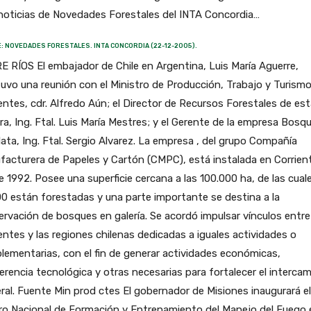
noticias de Novedades Forestales del INTA Concordia…
: NOVEDADES FORESTALES. INTA CONCORDIA (22-12-2005).
 RÍOS El embajador de Chile en Argentina, Luis María Aguerre,
vo una reunión con el Ministro de Producción, Trabajo y Turism
entes, cdr. Alfredo Aún; el Director de Recursos Forestales de es
ra, Ing. Ftal. Luis María Mestres; y el Gerente de la empresa Bosq
lata, Ing. Ftal. Sergio Alvarez. La empresa , del grupo Compañía
acturera de Papeles y Cartón (CMPC), está instalada en Corrien
 1992. Posee una superficie cercana a las 100.000 ha, de las cual
0 están forestadas y una parte importante se destina a la
rvación de bosques en galería. Se acordó impulsar vínculos entre
entes y las regiones chilenas dedicadas a iguales actividades o
ementarias, con el fin de generar actividades económicas,
erencia tecnológica y otras necesarias para fortalecer el interca
eral. Fuente Min prod ctes El gobernador de Misiones inaugurará el
ro Nacional de Formación y Entrenamiento del Manejo del Fuego 