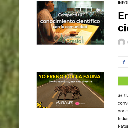
INFO
En
ci
Se tr
conve
por e
Indus
Natur