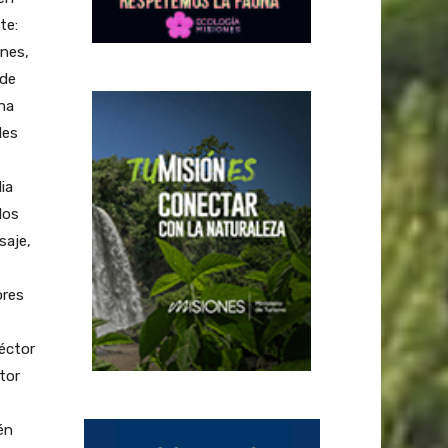
te:
ones,
 de
ina
les
ia
los
saje,
ores
éctor
tor
én