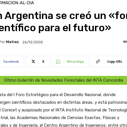
RMACION-AL-DIA
 Argentina se creó un «fo
entífico para el futuro»
Por
Matias
26/12/2005
Facebook
X
WhatsApp
Copy URL
Último bolentín de Novedades Forestales del INTA Concordia
ata del l Foro Estratégico para el Desarrollo Nacional, donde
rgen científicos destacados en distintas áreas, y está patrocin
l Conicet y auspiciado por el INTA Instituto Nacional de Tecnolog
trial, las Academias Nacionales de Ciencias Exactas, Físicas y
ales y de Ingeniería; el Centro Argentino de Ingenieros; entre otr