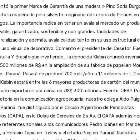
ntó la primer Marca de Garantía de una madera » Pino Soria Burg
ata la madera de pino silvestre originario de la zona de Pinares en
gos. La importancia radica en tener un avala al mercado un prod
able, garantizado, sostenible y con grandes facilidades de
cialización y además, avala calidad tanto en su uso estructural
 uso visual de decorativo. Comentó el presidente del Cesefor. Fu
talia Y Brasil sigue invirtiendo… la conocida Klabin anunció invers
.500 millones de R$ en la ampliación de su fábrica de papel en M
e- Paraná. Pasará de producir 700 mil t/año a 1.1 millones de t. C
Klabin estará entre las 6 mayores productoras de cartón del mu
 año exportaron por cerca de US$ 300 millones. Fuente: OESP Po
ctoria en la comunicación agropecuaria, nuestro colega Aldo Puig 
Paraná, fue distinguido por el Círculo Argentino de Periodistas
ios (CAPA), en la Bolsa de Cereales de Bs As. El CAPA además n
 referentes zonales a los comunicadores Pedro Ibáñez en Mar de
, a Horacio Tapia en Trelew y el citado Puig en Paraná. Nuestras