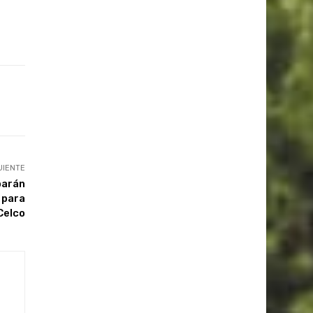
UIENTE
barán
 para
Celco