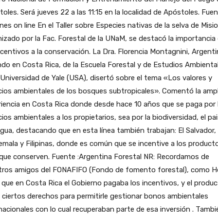
oles. Será jueves 22 a las 11:15 en la localidad de Apóstoles. Fuen
nes on line En el Taller sobre Especies nativas de la selva de Misi
izado por la Fac. Forestal de la UNaM, se destacó la importancia
ncentivos a la conservación. La Dra. Florencia Montagnini, Argent
ndo en Costa Rica, de la Escuela Forestal y de Estudios Ambienta
 Universidad de Yale (USA), disertó sobre el tema «Los valores y
cios ambientales de los bosques subtropicales». Comentó la ampl
iencia en Costa Rica donde desde hace 10 años que se paga por 
cios ambientales a los propietarios, sea por la biodiversidad, el pai
agua, destacando que en esta línea también trabajan: El Salvador,
mala y Filipinas, donde es común que se incentive a los product
 que conserven. Fuente :Argentina Forestal NR: Recordamos de
tros amigos del FONAFIFO (Fondo de fomento forestal), como H
 que en Costa Rica el Gobierno pagaba los incentivos, y el produc
 ciertos derechos para permitirle gestionar bonos ambientales
nacionales con lo cual recuperaban parte de esa inversión . Tambi