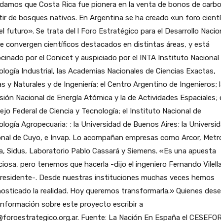
damos que Costa Rica fue pionera en la venta de bonos de carbo
tir de bosques nativos. En Argentina se ha creado «un foro cientí
el futuro». Se trata del l Foro Estratégico para el Desarrollo Nacio
 convergen científicos destacados en distintas áreas, y está
cinado por el Conicet y auspiciado por el INTA Instituto Nacional
logía Industrial, las Academias Nacionales de Ciencias Exactas,
as y Naturales y de Ingeniería; el Centro Argentino de Ingenieros; 
ión Nacional de Energía Atómica y la de Actividades Espaciales; 
jo Federal de Ciencia y Tecnología; el Instituto Nacional de
logía Agropecuaria; ; la Universidad de Buenos Aires; la Universi
onal de Cuyo, e Invap. Lo acompañan empresas como Arcor, Metr
, Sidus, Laboratorio Pablo Cassará y Siemens. «Es una apuesta
iosa, pero tenemos que hacerla -dijo el ingeniero Fernando Vilella
presidente-. Desde nuestras instituciones muchas veces hemos
osticado la realidad. Hoy queremos transformarla.» Quienes des
nformación sobre este proyecto escribir a
@foroestrategico.org.ar. Fuente: La Nación En España el CESEFO