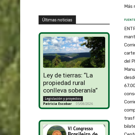
Más 
Últimas noticias
FUENTE
ENTRE
mantu
Corri
carte
del P
Manuf
Ley de tierras: “La
desde
propiedad rural
67.00
conlleva soberanía”
conse
Legislación y proyectos
Corri
Patricia Escobar
-
05/08/2026
compl
trasf
bilat
Cent