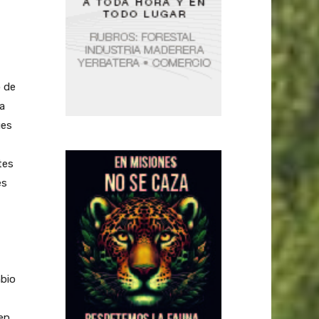
o de
ta
ues
tes
es
mbio
en