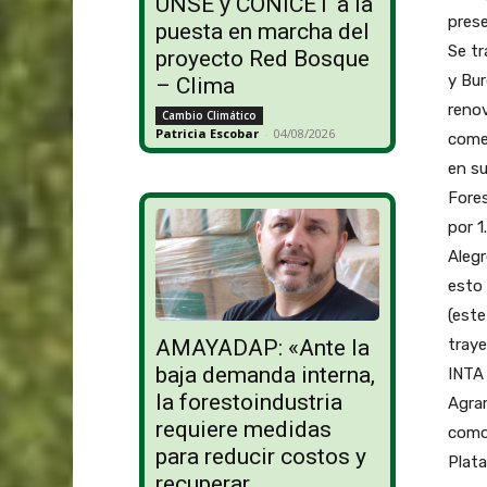
UNSE y CONICET a la
prese
puesta en marcha del
Se tr
proyecto Red Bosque
y Bur
– Clima
renov
Cambio Climático
Patricia Escobar
-
04/08/2026
comer
en su
Fores
por 1
Alegr
esto 
(este
traye
AMAYADAP: «Ante la
baja demanda interna,
INTA 
la forestoindustria
Agrar
requiere medidas
como
para reducir costos y
Plata
recuperar