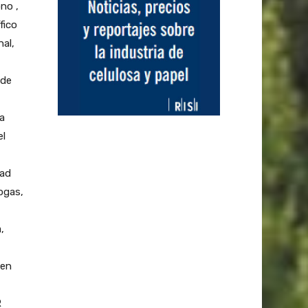
no ,
fico
nal,
 de
la
el
dad
ogas,
,
een
R