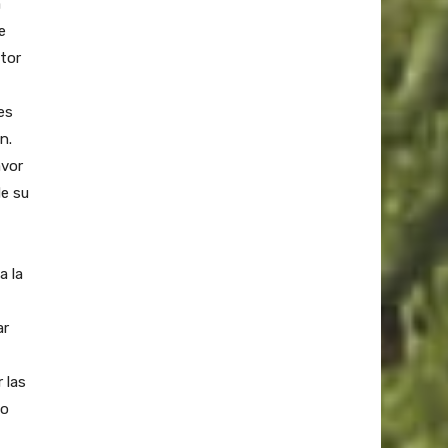
a
e
tor
es
n.
avor
de su
a la
ar
 las
do