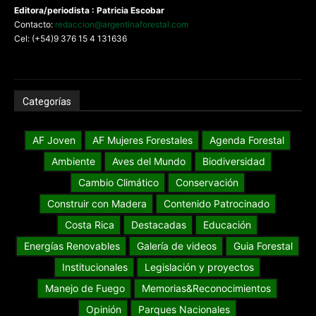
Editora/periodista : Patricia Escobar
Contacto:
redaccion@argentinaforestal.com
Cel: (+54)9 376 15 4 131636
Categorías
AF Joven
AF Mujeres Forestales
Agenda Forestal
Ambiente
Aves del Mundo
Biodiversidad
Cambio Climático
Conservación
Construir con Madera
Contenido Patrocinado
Costa Rica
Destacadas
Educación
Energías Renovables
Galería de videos
Guia Forestal
Institucionales
Legislación y proyectos
Manejo de Fuego
Memorias&Reconocimientos
Opinión
Parques Nacionales