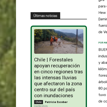
para 
Hew 
Últimas noticias
(lami
fuero
de Ve
POR MA
BUENO
indus
Chile | Forestales
y aba
apoyan recuperación
kilóm
en cinco regiones tras
fores
las intensas lluvias
árbol
que afectaron la zona
80 po
centro sur del país
tuvo 
con inundaciones
de co
Patricia Escobar
-
Chile
06/08/2026