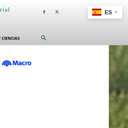
rial
ES
a
F CIENCIAS