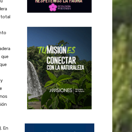
su
dera
total
nto
adera
r que
 que
 y
e
unos
ción
). En