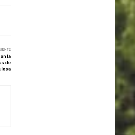
UIENTE
con la
as de
ulosa