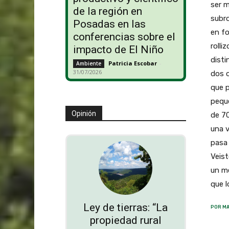
ser m
de la región en
subro
Posadas en las
en fo
conferencias sobre el
rolli
impacto de El Niño
disti
Patricia Escobar
-
Ambiente
31/07/2026
dos o
que p
peque
Opinión
de 70
una v
pasa 
Veist
un m
que l
Ley de tierras: “La
POR MA
propiedad rural