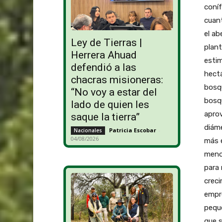
coníf
cuant
el ab
Ley de Tierras |
plan
Herrera Ahuad
estim
defendió a las
hect
chacras misioneras:
bosq
“No voy a estar del
bosqu
lado de quien les
apro
saque la tierra”
diáme
Patricia Escobar
-
Nacionales
04/08/2026
más 
menos
para 
creci
empre
peque
que s