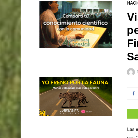
NAC
Vi
p
F
S
Las 
gira 