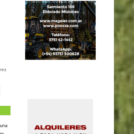
193
 una
das