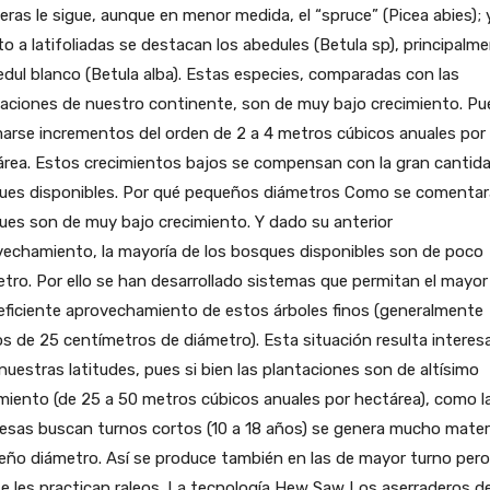
eras le sigue, aunque en menor medida, el “spruce” (Picea abies); 
o a latifoliadas se destacan los abedules (Betula sp), principalm
edul blanco (Betula alba). Estas especies, comparadas con las
taciones de nuestro continente, son de muy bajo crecimiento. P
arse incrementos del orden de 2 a 4 metros cúbicos anuales por
área. Estos crecimientos bajos se compensan con la gran cantid
ues disponibles. Por qué pequeños diámetros Como se comentara
es son de muy bajo crecimiento. Y dado su anterior
vechamiento, la mayoría de los bosques disponibles son de poco
tro. Por ello se han desarrollado sistemas que permitan el mayor
eficiente aprovechamiento de estos árboles finos (generalmente
 de 25 centímetros de diámetro). Esta situación resulta interes
nuestras latitudes, pues si bien las plantaciones son de altísimo
miento (de 25 a 50 metros cúbicos anuales por hectárea), como l
sas buscan turnos cortos (10 a 18 años) se genera mucho materi
ño diámetro. Así se produce también en las de mayor turno pero 
e les practican raleos. La tecnología Hew Saw Los aserraderos de