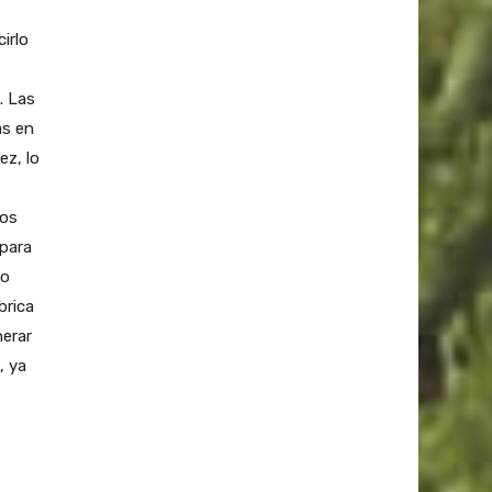
irlo
n. Las
as en
ez, lo
gos
 para
go
brica
nerar
, ya