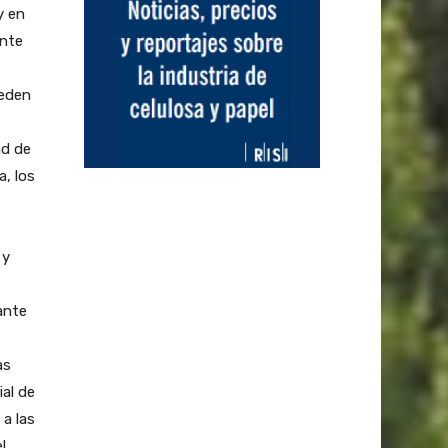
y en
ente
ueden
ad de
, los
 y
ante
as
al de
a las
l