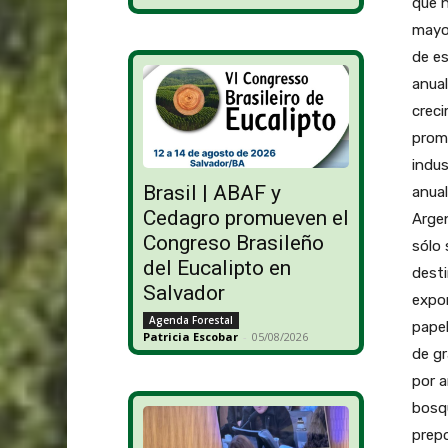
que n
mayor
de es
anual
creci
prome
indus
Brasil | ABAF y
anual
Cedagro promueven el
Arge
Congreso Brasileño
sólo 
del Eucalipto en
desti
Salvador
expor
Agenda Forestal
papel
Patricia Escobar
-
05/08/2026
de gr
por a
bosq
prepo