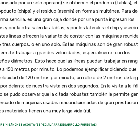
anejada por un solo operario) se obtienen el producto (tablas), el
pducto (chips) y el residuo (aserrín) en forma simultánea. Para dec
rma sencilla, es una gran caja donde por una punta ingresan los
zos y por la otra salen las tablas, y por los laterales el chip y aserrí
ntas líneas ofrecen la variante de contar con las máquinas reunid
 tres cuerpos, o en uno solo. Estas máquinas son de gran robust
ermite trabajar a grandes velocidades, especialmente con los
ños diámetros. Esto hace que las líneas puedan trabajar en ran
 a 150 metros por minuto. Lo podemos ejemplificar diciendo que
elocidad de 120 metros por minuto, un rollizo de 2 metros de lar
por delante de nuestra vista en dos segundos. En la visita a la fá
o se pudo observar que la citada robustez también le permite ge
ercado de máquinas usadas reacondicionadas de gran prestación
os materiales tienen una muy larga vida útil.
RTÍN SÁNCHEZ ACOSTA (ESPECIAL PARA DESARROLLO FORESTAL)