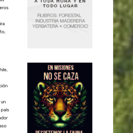
deros
ira
to,
ile,
ción
 un
 país
ador
caso