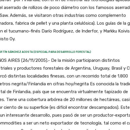
el aserrado de rollizos de poco diámetro con los famosos aserra
Saw. Además, se visitaron otras industrias como complemento
nadora, fabrica de pellet y una planta celulósica). Los guías de la g
n el tucumano-finés Darío Rodríguez, de Inderfor, y Markku Koivis
isto Oy.
RTÍN SÁNCHEZ ACOSTA (ESPECIAL PARA DESARROLLO FORESTAL)
S AIRES (26/11/2005).- De la misión participaron distintos
triales y productores forestales de Argentina, Uruguay, Brasil y Ch
rcó distintas localidades finesas, con un recorrido total de 1.800
etros negrita/Finlandia en cifras hoy/negrita Es conocida la tradi
tal de Finlandia, país que se encuentra virtualmente tapizado de
es. Tiene una cobertura arbórea de 20 millones de hectáreas, casi
r ciento de su superficie (es difícil encontrar descampados). Este
un interesante desarrollo, pues pasó de ser un productor-export
mmodities a ser un neto exportador de tecnología, tal como el 