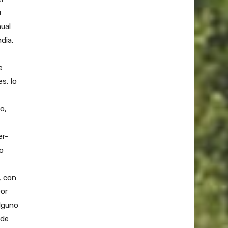
u
ual
dia.
e
s, lo
o,
er-
lo
, con
por
alguno
ede