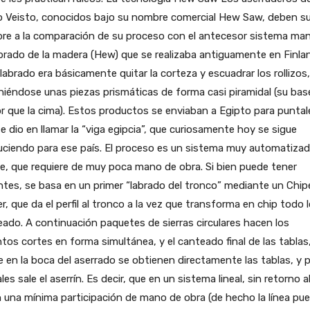
o Veisto, conocidos bajo su nombre comercial Hew Saw, deben s
re a la comparación de su proceso con el antecesor sistema man
brado de la madera (Hew) que se realizaba antiguamente en Finlan
labrado era básicamente quitar la corteza y escuadrar los rollizos,
iéndose unas piezas prismáticas de forma casi piramidal (su bas
 que la cima). Estos productos se enviaban a Egipto para puntale
e dio en llamar la “viga egipcia”, que curiosamente hoy se sigue
ciendo para ese país. El proceso es un sistema muy automatizad
e, que requiere de muy poca mano de obra. Si bien puede tener
ntes, se basa en un primer “labrado del tronco” mediante un Chip
r, que da el perfil al tronco a la vez que transforma en chip todo 
ado. A continuación paquetes de sierras circulares hacen los
ntos cortes en forma simultánea, y el canteado final de las tablas
e en la boca del aserrado se obtienen directamente las tablas, y 
ales sale el aserrín. Es decir, que en un sistema lineal, sin retorno 
 una mínima participación de mano de obra (de hecho la línea pu