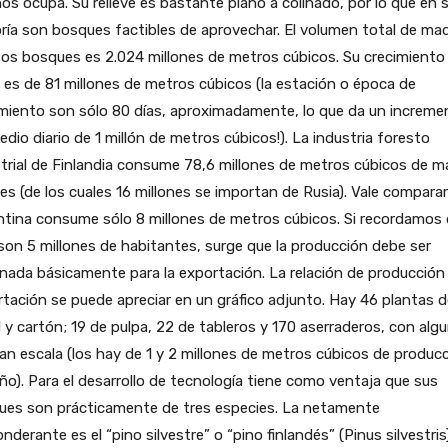
os ocupa. Su relieve es bastante plano a colinado, por lo que en 
ía son bosques factibles de aprovechar. El volumen total de ma
os bosques es 2.024 millones de metros cúbicos. Su crecimiento 
 es de 81 millones de metros cúbicos (la estación o época de
miento son sólo 80 días, aproximadamente, lo que da un increme
dio diario de 1 millón de metros cúbicos!). La industria foresto
trial de Finlandia consume 78,6 millones de metros cúbicos de m
es (de los cuales 16 millones se importan de Rusia). Vale compara
ntina consume sólo 8 millones de metros cúbicos. Si recordamos
son 5 millones de habitantes, surge que la producción debe ser
nada básicamente para la exportación. La relación de producción
tación se puede apreciar en un gráfico adjunto. Hay 46 plantas d
 y cartón; 19 de pulpa, 22 de tableros y 170 aserraderos, con alg
an escala (los hay de 1 y 2 millones de metros cúbicos de produc
ño). Para el desarrollo de tecnología tiene como ventaja que sus
ues son prácticamente de tres especies. La netamente
nderante es el “pino silvestre” o “pino finlandés” (Pinus silvestris