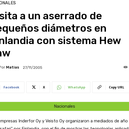
IONALES
sita a un aserrado de
equeños diámetros en
inlandia con sistema Hew
aw
Por
Matias
27/11/2005
Facebook
X
WhatsApp
Copy URL
Nacionales
empresas Inderfor Oy y Veisto Oy organizaron a mediados de año
“safari” por Finlandia, con el fin de mostrar las tecnologías aplica