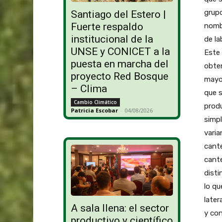
grup
Santiago del Estero |
Fuerte respaldo
nomb
institucional de la
de la
UNSE y CONICET a la
Este 
puesta en marcha del
obten
proyecto Red Bosque
mayor
– Clima
que s
Cambio Climático
produ
Patricia Escobar
-
04/08/2026
simpl
varia
cante
cante
disti
lo qu
later
A sala llena: el sector
y con
productivo y científico