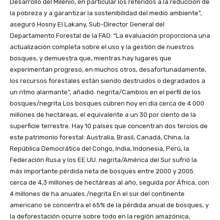
Desarrollo del Milenio, en particular los referidos a la reducción de
la pobreza y a garantizar la sostenibilidad del medio ambiente”,
aseguró Hosny El Lakany, Sub-Director General del
Departamento Forestal de la FAO. “La evaluación proporciona una
actualización completa sobre el uso y la gestión de nuestros
bosques, y demuestra que, mientras hay lugares que
experimentan progreso, en muchos otros, desafortunadamente,
los recursos forestales están siendo destruidos o degradados a
un ritmo alarmante”, añadió. negrita/Cambios en el perfil de los
bosques/negrita Los bosques cubren hoy en día cerca de 4 000
millones de hectáreas, el equivalente a un 30 por ciento de la
superficie terrestre. Hay 10 países que concentran dos tercios de
este patrimonio forestal: Australia, Brasil, Canadá, China, la
República Democrática del Congo, India, Indonesia, Perú, la
Federación Rusa y los EE.UU. negrita/América del Sur sufrió la
más importante pérdida neta de bosques entre 2000 y 2005:
cerca de 4,3 millones de hectáreas al año, seguida por África, con
4 millones de ha anuales./negrita En el sur del continente
americano se concentra el 65% de la pérdida anual de bosques, y
la deforestación ocurre sobre todo en la región amazónica,