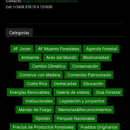
Contacto:
redaccion@argentinaforestal.com
Cel: (+54)9 376 15 4 131636
Categorías
AF Joven
AF Mujeres Forestales
Agenda Forestal
Ambiente
Aves del Mundo
Biodiversidad
Cambio Climático
Conservación
Construir con Madera
Contenido Patrocinado
Costa Rica
Destacadas
Educación
Energías Renovables
Galería de videos
Guia Forestal
Institucionales
Legislación y proyectos
Manejo de Fuego
Memorias&Reconocimientos
Opinión
Parques Nacionales
Precios de Productos Forestales
Pueblos Originarios