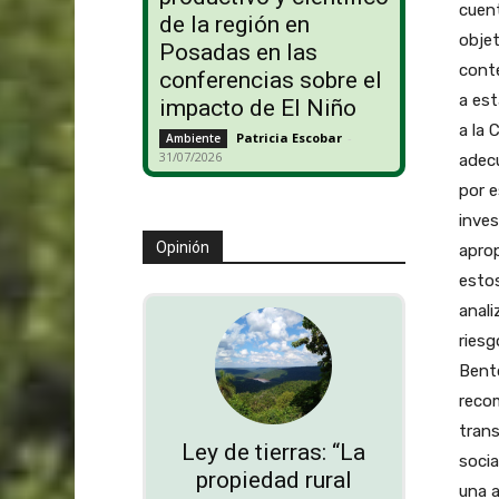
cuent
de la región en
objet
Posadas en las
conte
conferencias sobre el
a est
impacto de El Niño
a la 
Patricia Escobar
-
Ambiente
31/07/2026
adecu
por 
inves
Opinión
aprop
estos
anali
riesg
Bento
recom
trans
Ley de tierras: “La
socia
propiedad rural
una a