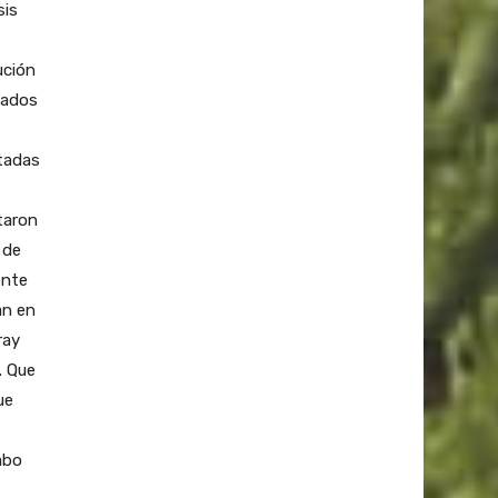
sis
ución
tados
tadas
taron
 de
ente
an en
ray
. Que
ue
abo