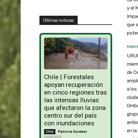
y el 
Impac
Últimas noticias
que 
poten
FUENTE
URUG
miemb
de Ce
Chile | Forestales
ampli
apoyan recuperación
a los
en cinco regiones tras
ciuda
las intensas lluvias
Ombu
que afectaron la zona
grupo
centro sur del país
ambas
con inundaciones
en l
Patricia Escobar
-
Chile
06/08/2026