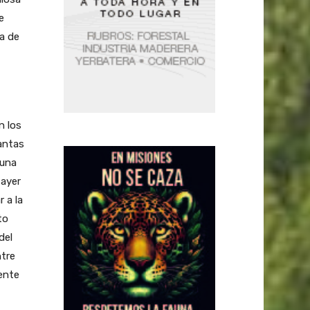
e
a de
n los
antas
 una
 ayer
 a la
to
del
ntre
ente