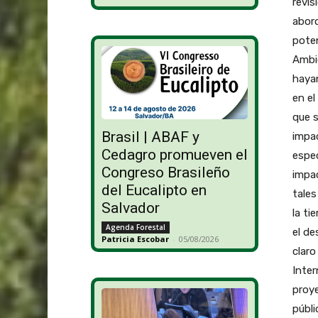
revis
abor
poten
Ambie
haya
en el
que s
Brasil | ABAF y
impa
Cedagro promueven el
espe
Congreso Brasileño
impa
del Eucalipto en
tales
Salvador
la ti
Agenda Forestal
el de
Patricia Escobar
-
05/08/2026
claro
Inter
proye
públi