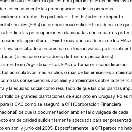
iones la CAO encuentra que los EIAs para las plantas de celulosa 
dan adecuadamente las preocupaciones de las personas
cialmente afectas. En particular: – Los Estudios de Impacto
ntal sociales (ElAs) no proporcionan suficiente evidencia de que
n atendido las preocupaciones relacionadas con impactos potenc
 turismo y la agricultura, – Existe muy poca evidencia de los ElAs 
e haya consultado a empresas o en los individuos potencialment
ctados (tales como operadores de turismo, pescadores)
cialmente en Argentina. – Los ElAs no toman en consideración
ctos acumulativos más amplios o más de las emisiones ambiental
 como las consecuencias sociales y ambientales sobre la tenenci
erra y la equidad social como resultado de que las dos plantas imp
sarrollo de grandes plantaciones de eucalipto en Uruguay. No es 
 para la CAO como se aseguró la CFI (Corporación Financiera
nacional) de que la documentación ambiental divulgada de cada
cto era de calidad suficientemente adecuada para ser presentada
co en abril y junio del 2005. Específicamente, la CFI parece no hab