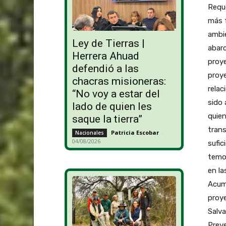
Requ
más f
ambie
Ley de Tierras |
abarc
Herrera Ahuad
proye
defendió a las
proye
chacras misioneras:
relac
“No voy a estar del
sido
lado de quien les
quien
saque la tierra”
trans
Patricia Escobar
-
Nacionales
04/08/2026
sufic
temor
en la
Acumu
proy
Salva
Preve