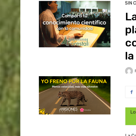
SIN 
La
pl
co
l
Lo
La Co