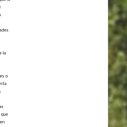
)
a
dades
e la
 es o
enta
s
as
 que
 en