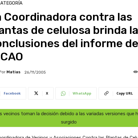
CATEGORÍA
 Coordinadora contra las
antas de celulosa brinda l
nclusiones del informe d
a CAO
Por
Matias
26/11/2005
Facebook
X
WhatsApp
Copy URL
s vecinos toman la decisión debido a las variadas versiones que 
surgido
ordinadora de Vecinos y Asociaciones Contra las Plantas de Cel