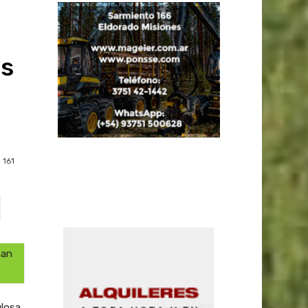
as
e
161
han
ulosa