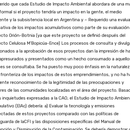
erido que cada Estudio de Impacto Ambiental abordara de una m
ormal si el proyecto tendría un impacto en la gente, el medio
nte y la subsistencia local en Argentina y – Requerido una evalu
ativa de los impactos acumulativos como parte de su evaluación
cto Orión-Botnia (ya que este proyecto se definió después del
cto Celulosa M’Bopicúa-Ence) Los procesos de consulta y divulg
ionados a la aprobación de esos proyectos dan la impresión de h
 apresurados y presentados como un hecho consumado a aquello
es se consultaba. Se ha puesto muy poco énfasis en la naturalez
fronteriza de los impactos de estos emprendimientos, y no ha h
iente reconocimiento de la legitimidad de las preocupaciones y
es de las comunidades localizadas en el área del proyecto. Basa
s inquietudes expresadas a la CAO, el Estudio de Impacto Ambien
lativo (ElAc) debería: a) Evaluar la tecnología y emisiones
ectadas de estos proyectos comparado con las políticas de
guarda de laCFI y las disposiciones específicas del Manual de
nción y Disminución de la Contaminación. Se debería demostrar 