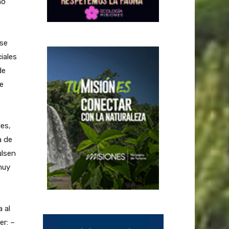
no
 se
iales
de
e
es,
a de
ulsen
muy
 al
er: –