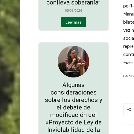
conlleva soberanía”
polít
05/08/2026
Manu
bilat
Leer más
vez m
socia
repre
contr
Fuen
FUENTE
Algunas
consideraciones
sobre los derechos y
el debate de
modificación del
«Proyecto de Ley de
Inviolabilidad de la