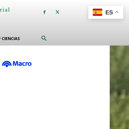
rial
ES
a
F CIENCIAS