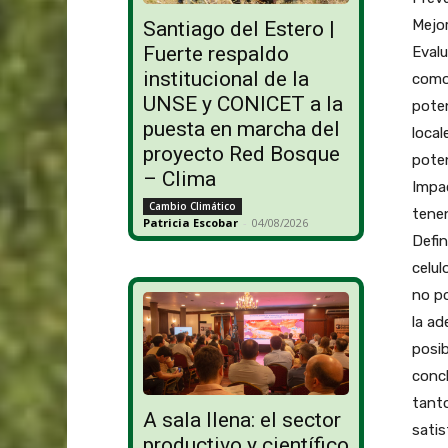
Mejor
Santiago del Estero |
Fuerte respaldo
Evalu
institucional de la
como 
UNSE y CONICET a la
poten
puesta en marcha del
local
proyecto Red Bosque
poten
– Clima
Impac
Cambio Climático
tenen
Patricia Escobar
-
04/08/2026
Defin
celul
no po
la ad
posib
concl
tant
A sala llena: el sector
satis
productivo y científico