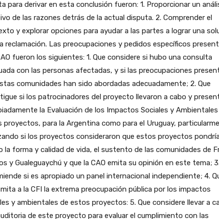
a para derivar en esta conclusión fueron: 1. Proporcionar un análi
ivo de las razones detrás de la actual disputa. 2. Comprender el
xto y explorar opciones para ayudar a las partes a lograr una sol
a reclamación. Las preocupaciones y pedidos específicos presen
CAO fueron los siguientes: 1. Que considere si hubo una consulta
ada con las personas afectadas, y si las preocupaciones presen
estas comunidades han sido abordadas adecuadamente; 2. Que
tigue si los patrocinadores del proyecto llevaron a cabo y presen
iadamente la Evaluación de los Impactos Sociales y Ambientales
 proyectos, para la Argentina como para el Uruguay, particularm
zando si los proyectos consideraron que estos proyectos pondrí
o la forma y calidad de vida, el sustento de las comunidades de F
s y Gualeguaychú y que la CAO emita su opinión en este tema; 3
iende si es apropiado un panel internacional independiente; 4. Q
mita a la CFI la extrema preocupación pública por los impactos
les y ambientales de estos proyectos: 5. Que considere llevar a c
uditoria de este proyecto para evaluar el cumplimiento con las