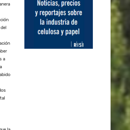
anera
ación
 del
ación
aber
s a
a
abido
dos
tal
que la