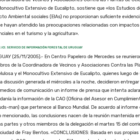
Monocultivo Extensivo de Eucalipto, sostiene que «los Estudios d
to Ambiental sociales (ElAs) no proporcionan suficiente evidenci
se hayan atendido las preocupaciones relacionadas con impactos
ciales en el turismo y la agricultura».
:ICI. SERVICIO DE INFORMACIÓN FORESTAL DE URUGUAY
UAY (25/11/2005).- En Centro Papelero de Mercedes se reuniero
ros de la Coordinadora de Vecinos y Asociaciones Contra las Pl
lulosa y el Monocultivo Extensivo de Eucalipto, quienes luego de
a discusión generada el miércoles a la noche, decidieron entregar
 medios de comunicación un informe de prensa que intenta aclarar
danía la información de la CAO (Oficina del Asesor en Cumplimien
ds-man) que pertenece al Banco Mundial. De acuerdo al informe 
 mencionado, las conclusiones nacen de la reunión mantenida e
 partes y otros miembros de la delegación el martes 15 del corri
a ciudad de Fray Bentos. «CONCLUSIONES: Basada en sus propias