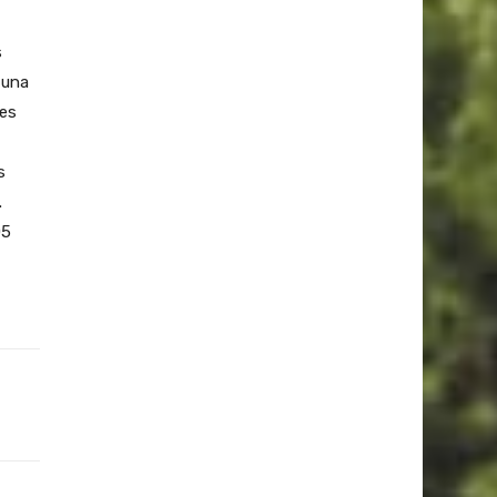
s
 una
nes
s
.
05