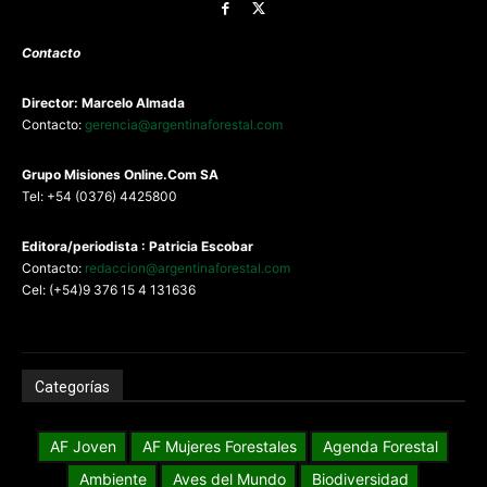
Contacto
Director: Marcelo Almada
Contacto:
gerencia@argentinaforestal.com
G
rupo Misiones
Online.Com
SA
Tel: +54 (0376) 4425800
Editora/periodista : Patricia Escobar
Contacto:
redaccion@argentinaforestal.com
Cel: (+54)9 376 15 4 131636
Categorías
AF Joven
AF Mujeres Forestales
Agenda Forestal
Ambiente
Aves del Mundo
Biodiversidad