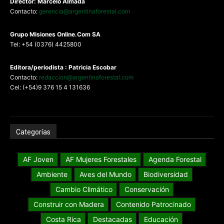
Director: Marcelo Almada
Contacto:
gerencia@argentinaforestal.com
G
rupo Misiones
Online.Com
SA
Tel: +54 (0376) 4425800
Editora/periodista : Patricia Escobar
Contacto:
redaccion@argentinaforestal.com
Cel: (+54)9 376 15 4 131636
Categorías
AF Joven
AF Mujeres Forestales
Agenda Forestal
Ambiente
Aves del Mundo
Biodiversidad
Cambio Climático
Conservación
Construir con Madera
Contenido Patrocinado
Costa Rica
Destacadas
Educación