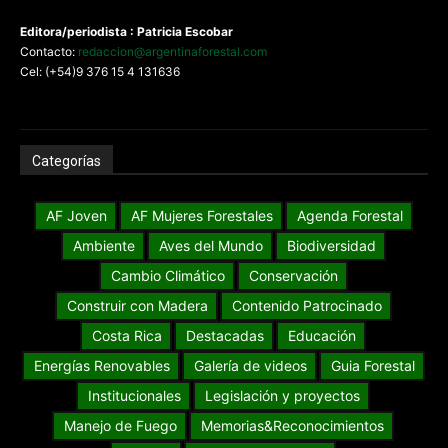
Editora/periodista : Patricia Escobar
Contacto:
redaccion@argentinaforestal.com
Cel: (+54)9 376 15 4 131636
Categorías
AF Joven
AF Mujeres Forestales
Agenda Forestal
Ambiente
Aves del Mundo
Biodiversidad
Cambio Climático
Conservación
Construir con Madera
Contenido Patrocinado
Costa Rica
Destacadas
Educación
Energías Renovables
Galería de videos
Guia Forestal
Institucionales
Legislación y proyectos
Manejo de Fuego
Memorias&Reconocimientos