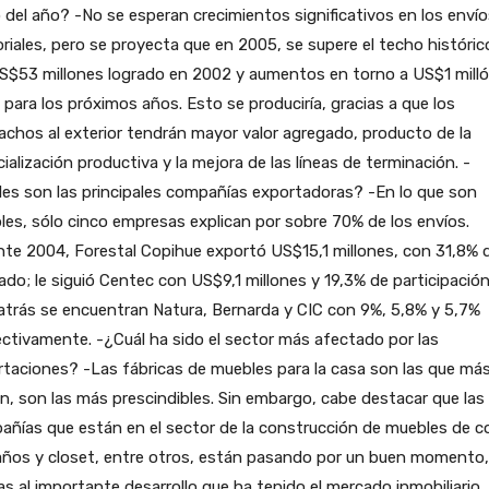
 del año? -No se esperan crecimientos significativos en los envío
riales, pero se proyecta que en 2005, se supere el techo históric
US$53 millones logrado en 2002 y aumentos en torno a US$1 mill
 para los próximos años. Esto se produciría, gracias a que los
chos al exterior tendrán mayor valor agregado, producto de la
ialización productiva y la mejora de las líneas de terminación. -
es son las principales compañías exportadoras? -En lo que son
es, sólo cinco empresas explican por sobre 70% de los envíos.
te 2004, Forestal Copihue exportó US$15,1 millones, con 31,8% d
do; le siguió Centec con US$9,1 millones y 19,3% de participación
trás se encuentran Natura, Bernarda y CIC con 9%, 5,8% y 5,7%
ctivamente. -¿Cuál ha sido el sector más afectado por las
taciones? -Las fábricas de muebles para la casa son las que má
n, son las más prescindibles. Sin embargo, cabe destacar que las
ñías que están en el sector de la construcción de muebles de c
años y closet, entre otros, están pasando por un buen momento,
as al importante desarrollo que ha tenido el mercado inmobiliario. 