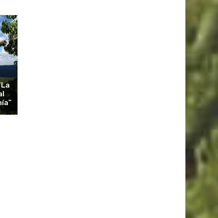
“La
al
nía”