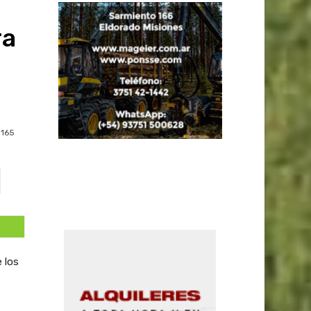
ra
165
 los