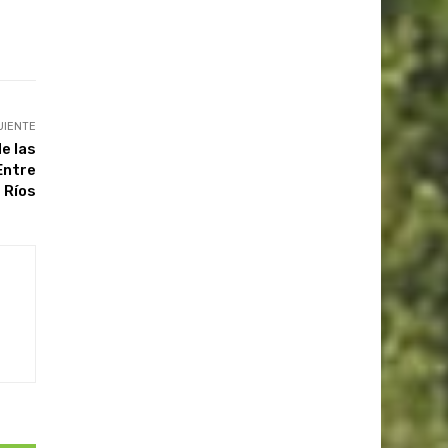
UIENTE
e las
Entre
Ríos