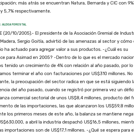
cipación; más atrás se encuentran Natura, Bernarda y CIC con 9%
 y 5,7% respectivamente.
: ALDEA FORESTAL
 (20/10/2005).- El presidente de la Asociación Gremial de Industr
 Madera, Sergio Goitía, advirtió de las amenazas al sector y cómo 
o ha actuado para agregar valor a sus productos. -¿Cuál es su
ce para Asimad en 2005? -Dentro de lo que es el mercado nacion
 tenido un crecimiento de 4% con relación al año pasado, por lo
amos terminar el año con facturaciones por US$310 millones. No
nte, la preocupación del sector radica en que se está siguiendo l
ncia del año pasado, cuando se registró por primera vez un défic
lanza comercial sectorial de unos US$8,4 millones, producto del f
mento de las importaciones, las que alcanzaron los US$59,8 millo
te los primeros meses de este año, la balanza se mantiene nega
S$630.000, a abril la industria despachó US$16,5 millones, mient
as importaciones son de US$17,1 millones. -¿Qué se espera para e