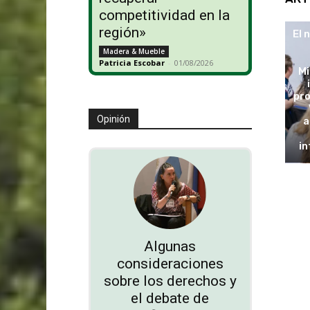
competitividad en la
región»
El 
Madera & Mueble
Patricia Escobar
-
01/08/2026
Mi
pro
Opinión
a
in
Algunas
consideraciones
sobre los derechos y
el debate de