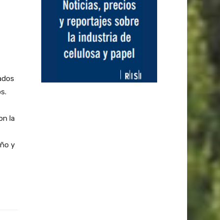
cados
s.
on la
eño y