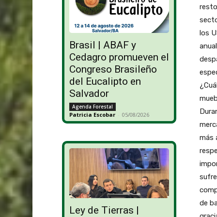
resto
secto
los 
Brasil | ABAF y
anual
Cedagro promueven el
despa
Congreso Brasileño
espec
del Eucalipto en
¿Cuál
Salvador
muebl
Agenda Forestal
Duran
Patricia Escobar
-
05/08/2026
merca
más a
respe
impor
sufre
compa
de b
Ley de Tierras |
graci