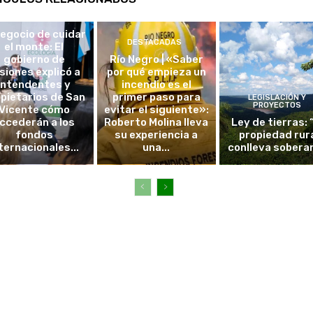
DESTACADAS
negocio de cuidar
DESTACADAS
el monte: El
gobierno de
Río Negro | «Saber
siones explicó a
por qué empieza un
intendentes y
incendio es el
pietarios de San
primer paso para
LEGISLACIÓN Y
PROYECTOS
Vicente cómo
evitar el siguiente»:
ccederán a los
Roberto Molina lleva
Ley de tierras: 
fondos
su experiencia a
propiedad rur
ternacionales...
una...
conlleva sobera