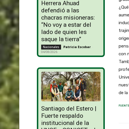
Herrera Ahuad
¿Qué 
defendió a las
aumen
chacras misioneras:
indud
“No voy a estar del
traji
lado de quien les
orige
saque la tierra”
pensa
Patricia Escobar
-
Nacionales
04/08/2026
con m
Tamb
profe
Univ
nuest
de la
FUENTE
Santiago del Estero |
Fuerte respaldo
institucional de la