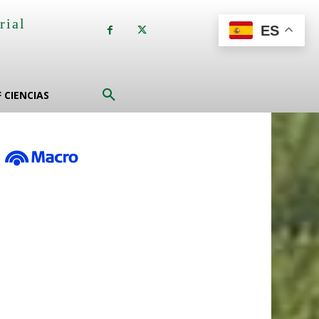
rial
ES
a
F CIENCIAS