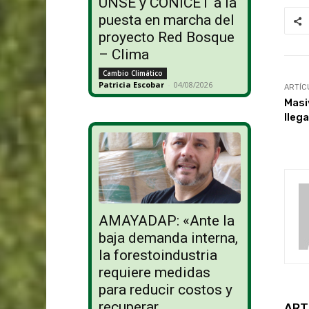
UNSE y CONICET a la
puesta en marcha del
proyecto Red Bosque
– Clima
Cambio Climático
Patricia Escobar
-
04/08/2026
ARTÍC
Masi
lleg
AMAYADAP: «Ante la
baja demanda interna,
la forestoindustria
requiere medidas
para reducir costos y
recuperar
ART