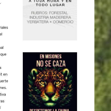
,
iales
el
al
 que
a
it en
uerte
nes.
tiva
ras
l