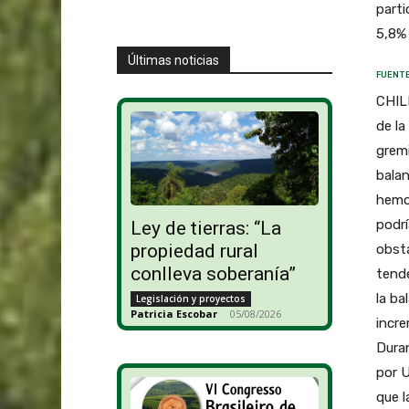
parti
5,8%
Últimas noticias
FUENTE
CHILE
de la
gremi
balan
hemos
podrí
Ley de tierras: “La
propiedad rural
obsta
conlleva soberanía”
tende
la ba
Legislación y proyectos
Patricia Escobar
-
05/08/2026
incre
Duran
por U
que l