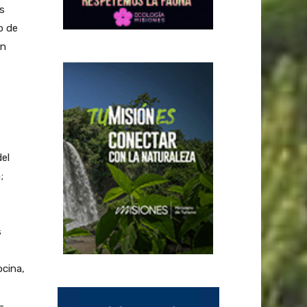
s
o de
ón
el
;
s
ocina,
-