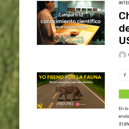
INTE
C
d
U
En lo
envío
31,8%