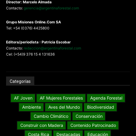
Director: Marcelo Almada
Contacto:
gerencia@argentinaforestal.com
G
rupo Misiones
Online.Com
SA
Tel: +54 (0376) 4425800
Editora/periodista : Patricia Escobar
Contacto:
redaccion@argentinaforestal.com
Cel: (+54)9 376 15 4 131636
Categorías
AF Joven
AF Mujeres Forestales
Agenda Forestal
Ambiente
Aves del Mundo
Biodiversidad
Cambio Climático
Conservación
Construir con Madera
Contenido Patrocinado
Costa Rica
Destacadas
Educación