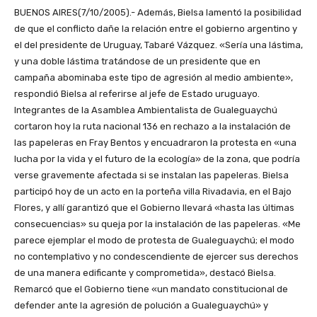
BUENOS AIRES(7/10/2005).- Además, Bielsa lamentó la posibilidad
de que el conflicto dañe la relación entre el gobierno argentino y
el del presidente de Uruguay, Tabaré Vázquez. «Sería una lástima,
y una doble lástima tratándose de un presidente que en
campaña abominaba este tipo de agresión al medio ambiente»,
respondió Bielsa al referirse al jefe de Estado uruguayo.
Integrantes de la Asamblea Ambientalista de Gualeguaychú
cortaron hoy la ruta nacional 136 en rechazo a la instalación de
las papeleras en Fray Bentos y encuadraron la protesta en «una
lucha por la vida y el futuro de la ecología» de la zona, que podría
verse gravemente afectada si se instalan las papeleras. Bielsa
participó hoy de un acto en la porteña villa Rivadavia, en el Bajo
Flores, y allí garantizó que el Gobierno llevará «hasta las últimas
consecuencias» su queja por la instalación de las papeleras. «Me
parece ejemplar el modo de protesta de Gualeguaychú; el modo
no contemplativo y no condescendiente de ejercer sus derechos
de una manera edificante y comprometida», destacó Bielsa.
Remarcó que el Gobierno tiene «un mandato constitucional de
defender ante la agresión de polución a Gualeguaychú» y