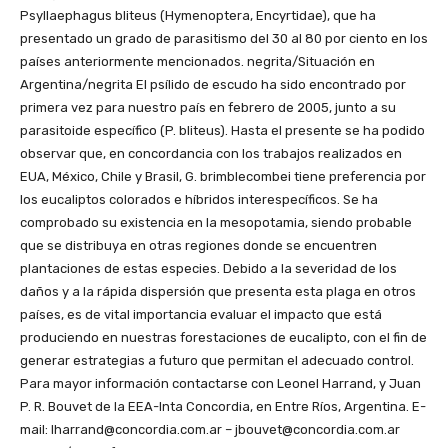
Psyllaephagus bliteus (Hymenoptera, Encyrtidae), que ha
presentado un grado de parasitismo del 30 al 80 por ciento en los
países anteriormente mencionados. negrita/Situación en
Argentina/negrita El psílido de escudo ha sido encontrado por
primera vez para nuestro país en febrero de 2005, junto a su
parasitoide específico (P. bliteus). Hasta el presente se ha podido
observar que, en concordancia con los trabajos realizados en
EUA, México, Chile y Brasil, G. brimblecombei tiene preferencia por
los eucaliptos colorados e híbridos interespecíficos. Se ha
comprobado su existencia en la mesopotamia, siendo probable
que se distribuya en otras regiones donde se encuentren
plantaciones de estas especies. Debido a la severidad de los
daños y a la rápida dispersión que presenta esta plaga en otros
países, es de vital importancia evaluar el impacto que está
produciendo en nuestras forestaciones de eucalipto, con el fin de
generar estrategias a futuro que permitan el adecuado control.
Para mayor información contactarse con Leonel Harrand, y Juan
P. R. Bouvet de la EEA-Inta Concordia, en Entre Ríos, Argentina. E-
mail: lharrand@concordia.com.ar – jbouvet@concordia.com.ar