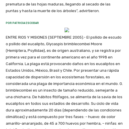
prematura de las hojas maduras, llegando al secado de las
puntas y hasta la muerte de los árboles”, advirtieron.
POR PATRICIA ESCOBAR
ENTRE RIOS Y MISIONES (SEPTIEMBRE 2005).- El psílido de escudo
o psílido del eucalipto, Glycaspis brimblecombei Moore
(Hemíptera, Psyllidae), es de origen australiano, y se registra por
primera vez para el continente americano en el año 1998 en
California. La plaga está provocando daños en los eucaliptos en
Estados Unidos, México, Brasil y Chile. Por presentar una rápida
capacidad de dispersión en los ecosistemas forestales, es
considerada una plaga de importancia económica en el mundo. G.
brimblecombei es un insecto de tamaño reducido, semejante a
una chicharra. De hábitos fitófagos, se alimenta de la savia de los
eucaliptos en todos sus estadíos de desarrollo. Su ciclo de vida
dura aproximadamente 20 días (dependiendo de las condiciones
climáticas) y está compuesto por tres fases: – huevo: de color
amarillo-anaranjado, de 45 a 700 huevos por hembra, – ninfas: en