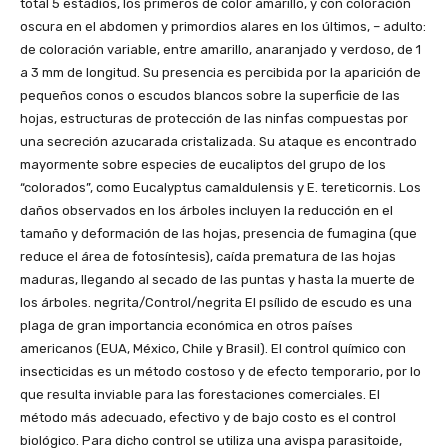
total 5 estadíos, los primeros de color amarillo, y con coloración
oscura en el abdomen y primordios alares en los últimos, – adulto:
de coloración variable, entre amarillo, anaranjado y verdoso, de 1
a 3 mm de longitud. Su presencia es percibida por la aparición de
pequeños conos o escudos blancos sobre la superficie de las
hojas, estructuras de protección de las ninfas compuestas por
una secreción azucarada cristalizada. Su ataque es encontrado
mayormente sobre especies de eucaliptos del grupo de los
“colorados”, como Eucalyptus camaldulensis y E. tereticornis. Los
daños observados en los árboles incluyen la reducción en el
tamaño y deformación de las hojas, presencia de fumagina (que
reduce el área de fotosíntesis), caída prematura de las hojas
maduras, llegando al secado de las puntas y hasta la muerte de
los árboles. negrita/Control/negrita El psílido de escudo es una
plaga de gran importancia económica en otros países
americanos (EUA, México, Chile y Brasil). El control químico con
insecticidas es un método costoso y de efecto temporario, por lo
que resulta inviable para las forestaciones comerciales. El
método más adecuado, efectivo y de bajo costo es el control
biológico. Para dicho control se utiliza una avispa parasitoide,