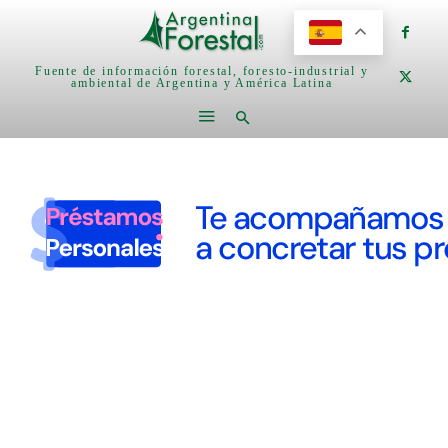
Fuente de información forestal, foresto-industrial y
ambiental de Argentina y América Latina