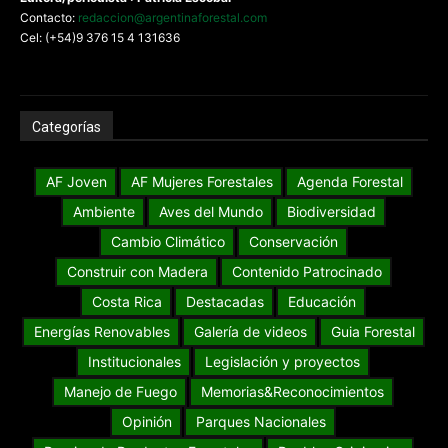
Contacto:
redaccion@argentinaforestal.com
Cel: (+54)9 376 15 4 131636
Categorías
AF Joven
AF Mujeres Forestales
Agenda Forestal
Ambiente
Aves del Mundo
Biodiversidad
Cambio Climático
Conservación
Construir con Madera
Contenido Patrocinado
Costa Rica
Destacadas
Educación
Energías Renovables
Galería de videos
Guia Forestal
Institucionales
Legislación y proyectos
Manejo de Fuego
Memorias&Reconocimientos
Opinión
Parques Nacionales