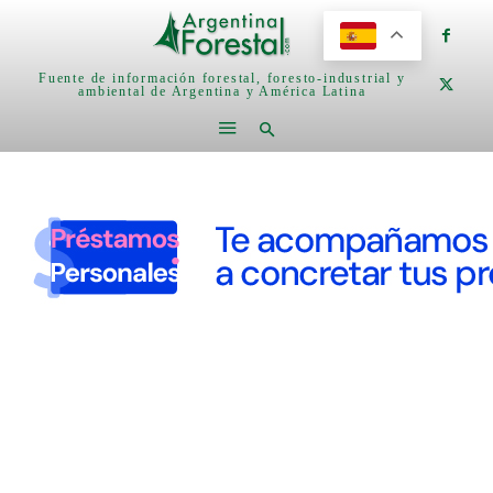
Fuente de información forestal, foresto-industrial y
ambiental de Argentina y América Latina