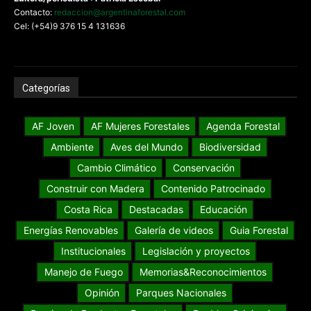
Contacto:
redaccion@argentinaforestal.com
Cel: (+54)9 376 15 4 131636
Categorías
AF Joven
AF Mujeres Forestales
Agenda Forestal
Ambiente
Aves del Mundo
Biodiversidad
Cambio Climático
Conservación
Construir con Madera
Contenido Patrocinado
Costa Rica
Destacadas
Educación
Energías Renovables
Galería de videos
Guia Forestal
Institucionales
Legislación y proyectos
Manejo de Fuego
Memorias&Reconocimientos
Opinión
Parques Nacionales