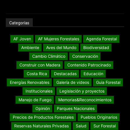
Categorías
AF Joven
AF Mujeres Forestales
Agenda Forestal
Ambiente
Aves del Mundo
Biodiversidad
Cambio Climático
Conservación
Construir con Madera
Contenido Patrocinado
Costa Rica
Destacadas
Educación
Energías Renovables
Galería de videos
Guia Forestal
Institucionales
Legislación y proyectos
Manejo de Fuego
Memorias&Reconocimientos
Opinión
Parques Nacionales
Precios de Productos Forestales
Pueblos Originarios
Reservas Naturales Privadas
Salud
Sur Forestal