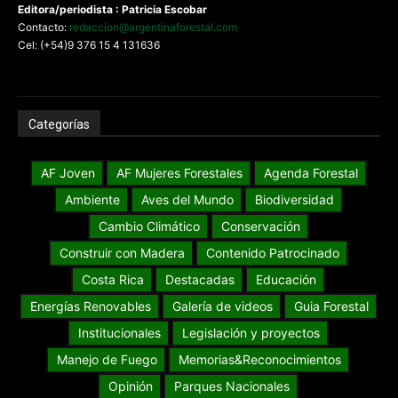
Editora/periodista : Patricia Escobar
Contacto:
redaccion@argentinaforestal.com
Cel: (+54)9 376 15 4 131636
Categorías
AF Joven
AF Mujeres Forestales
Agenda Forestal
Ambiente
Aves del Mundo
Biodiversidad
Cambio Climático
Conservación
Construir con Madera
Contenido Patrocinado
Costa Rica
Destacadas
Educación
Energías Renovables
Galería de videos
Guia Forestal
Institucionales
Legislación y proyectos
Manejo de Fuego
Memorias&Reconocimientos
Opinión
Parques Nacionales