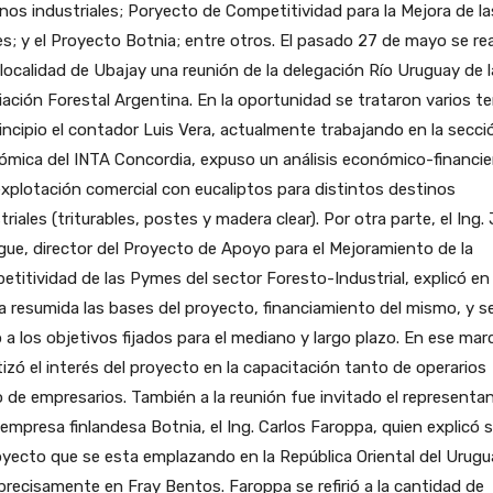
nos industriales; Poryecto de Competitividad para la Mejora de la
; y el Proyecto Botnia; entre otros.
El pasado 27 de mayo se rea
 localidad de Ubajay una reunión de la delegación Río Uruguay de l
ación Forestal Argentina. En la oportunidad se trataron varios t
incipio el contador Luis Vera, actualmente trabajando en la secci
mica del INTA Concordia, expuso un análisis económico-financie
xplotación comercial con eucaliptos para distintos destinos
triales (triturables, postes y madera clear). Por otra parte, el Ing.
ue, director del Proyecto de Apoyo para el Mejoramiento de la
titividad de las Pymes del sector Foresto-Industrial, explicó en
 resumida las bases del proyecto, financiamiento del mismo, y s
ió a los objetivos fijados para el mediano y largo plazo. En ese mar
izó el interés del proyecto en la capacitación tanto de operarios
de empresarios. También a la reunión fue invitado el representa
 empresa finlandesa Botnia, el Ing. Carlos Faroppa, quien explicó 
oyecto que se esta emplazando en la República Oriental del Urugu
recisamente en Fray Bentos. Faroppa se refirió a la cantidad de