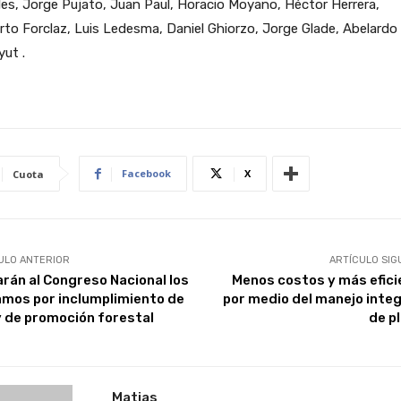
es, Jorge Pujato, Juan Paul, Horacio Moyano, Héctor Herrera,
to Forclaz, Luis Ledesma, Daniel Ghiorzo, Jorge Glade, Abelardo
ut .
Facebook
X
Cuota
ULO ANTERIOR
ARTÍCULO SIG
arán al Congreso Nacional los
Menos costos y más efici
amos por inclumplimiento de
por medio del manejo inte
ey de promoción forestal
de p
Matias