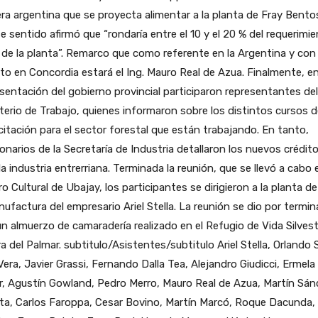
a argentina que se proyecta alimentar a la planta de Fray Bentos
e sentido afirmó que “rondaría entre el 10 y el 20 % del requerimi
 de la planta”. Remarco que como referente en la Argentina y con
to en Concordia estará el Ing. Mauro Real de Azua. Finalmente, e
sentación del gobierno provincial participaron representantes del
terio de Trabajo, quienes informaron sobre los distintos cursos d
itación para el sector forestal que están trabajando. En tanto,
onarios de la Secretaría de Industria detallaron los nuevos crédit
la industria entrerriana. Terminada la reunión, que se llevó a cabo 
o Cultural de Ubajay, los participantes se dirigieron a la planta de
ufactura del empresario Ariel Stella. La reunión se dio por termi
n almuerzo de camaradería realizado en el Refugio de Vida Silves
a del Palmar. subtitulo/Asistentes/subtitulo Ariel Stella, Orlando S
Vera, Javier Grassi, Fernando Dalla Tea, Alejandro Giudicci, Ermela
r, Agustín Gowland, Pedro Merro, Mauro Real de Azua, Martín Sá
ta, Carlos Faroppa, Cesar Bovino, Martín Marcó, Roque Dacunda,