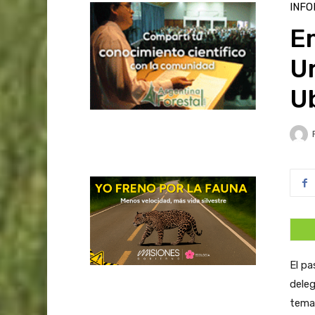
INFO
E
U
U
El pa
deleg
temas