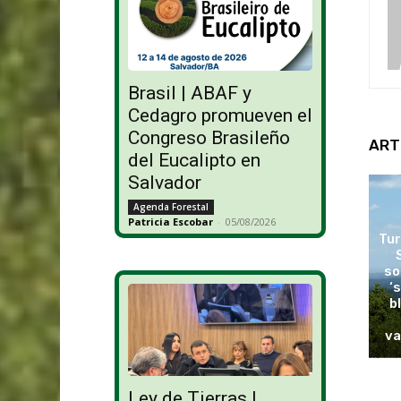
Brasil | ABAF y
Cedagro promueven el
Congreso Brasileño
ART
del Eucalipto en
Salvador
Agenda Forestal
Patricia Escobar
-
05/08/2026
Tur
so
‘
b
va
Ley de Tierras |