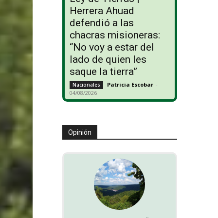
Herrera Ahuad
defendió a las
chacras misioneras:
“No voy a estar del
lado de quien les
saque la tierra”
Patricia Escobar
-
Nacionales
04/08/2026
Opinión