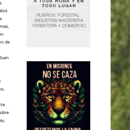
s
lizó
a
emas,
ón
ro de
 Juan
e
co,
nte
sobre
ay,