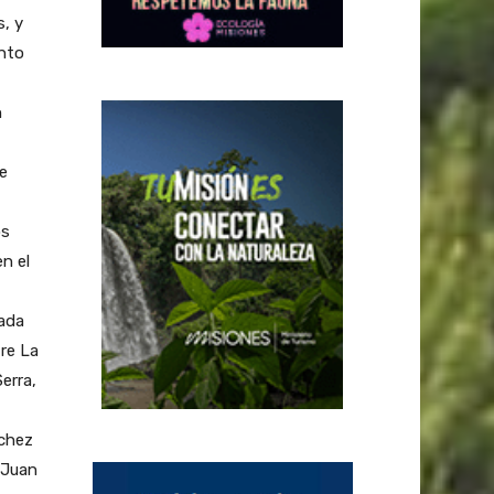
, y
ento
n
e
os
en el
nada
tre La
erra,
nchez
 Juan