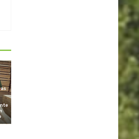
ras
ante
n
o