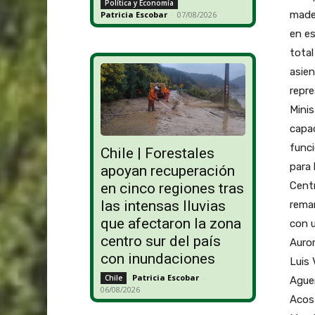
Política y Economía
mader
Patricia Escobar
-
07/08/2026
en es
total
asien
repre
Minis
capac
funci
Chile | Forestales
para 
apoyan recuperación
Centr
en cinco regiones tras
las intensas lluvias
reman
que afectaron la zona
con u
centro sur del país
Auror
con inundaciones
Luis 
Patricia Escobar
-
Chile
Ague
06/08/2026
Acos