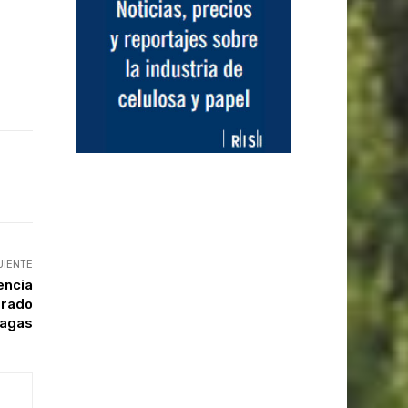
UIENTE
encia
grado
lagas