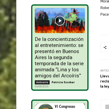
Moral
Rober
Pacay
De la concientización
al entretenimiento: se
presentó en Buenos
Aires la segunda
temporada de la serie
animada “Lina y los
ARTÍC
amigos del Arcoíris”
Llev
recl
Patricia Escobar
-
Ambiente
la l
06/08/2026