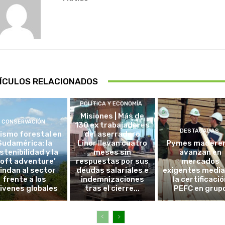
ÍCULOS RELACIONADOS
POLÍTICA Y ECONOMÍA
Misiones | Más de
CONSERVACIÓN
130 ex trabajadores
DESTACADAS
ismo forestal en
del aserradero
Sudamérica: la
Linor llevan cuatro
Pymes madere
stenibilidad y la
meses sin
avanzan en
soft adventure’
respuestas por sus
mercados
lindan al sector
deudas salariales e
exigentes medi
frente a los
indemnizaciones
la certificació
ivenes globales
tras el cierre...
PEFC en grup