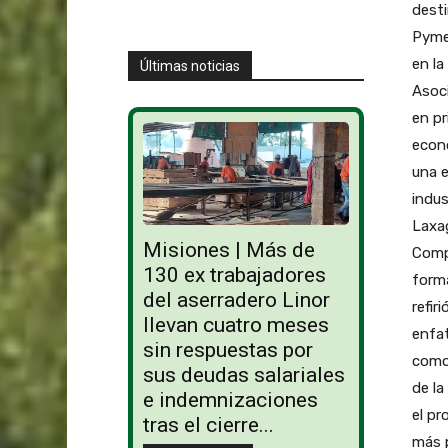
desti
Pymes
en la
Últimas noticias
Asoci
en pr
econó
una e
indus
Laxag
Misiones | Más de
Compe
130 ex trabajadores
forma
del aserradero Linor
refir
llevan cuatro meses
enfat
sin respuestas por
como 
sus deudas salariales
de la
e indemnizaciones
el pr
tras el cierre...
más p