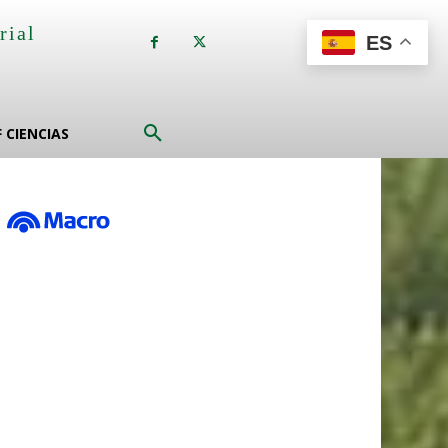
rial
ES
a
F CIENCIAS