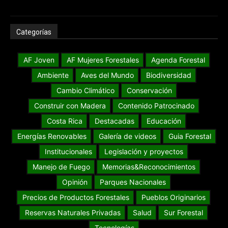
Categorías
AF Joven
AF Mujeres Forestales
Agenda Forestal
Ambiente
Aves del Mundo
Biodiversidad
Cambio Climático
Conservación
Construir con Madera
Contenido Patrocinado
Costa Rica
Destacadas
Educación
Energías Renovables
Galería de videos
Guia Forestal
Institucionales
Legislación y proyectos
Manejo de Fuego
Memorias&Reconocimientos
Opinión
Parques Nacionales
Precios de Productos Forestales
Pueblos Originarios
Reservas Naturales Privadas
Salud
Sur Forestal
Tecnologías