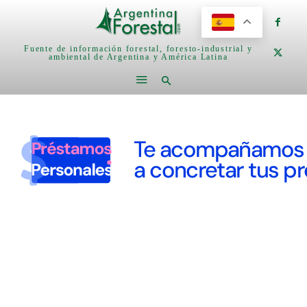
Fuente de información forestal, foresto-industrial y
ambiental de Argentina y América Latina