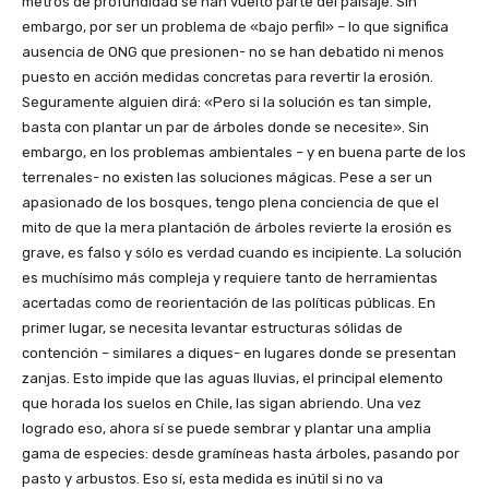
metros de profundidad se han vuelto parte del paisaje. Sin
embargo, por ser un problema de «bajo perfil» – lo que significa
ausencia de ONG que presionen- no se han debatido ni menos
puesto en acción medidas concretas para revertir la erosión.
Seguramente alguien dirá: «Pero si la solución es tan simple,
basta con plantar un par de árboles donde se necesite». Sin
embargo, en los problemas ambientales – y en buena parte de los
terrenales- no existen las soluciones mágicas. Pese a ser un
apasionado de los bosques, tengo plena conciencia de que el
mito de que la mera plantación de árboles revierte la erosión es
grave, es falso y sólo es verdad cuando es incipiente. La solución
es muchísimo más compleja y requiere tanto de herramientas
acertadas como de reorientación de las políticas públicas. En
primer lugar, se necesita levantar estructuras sólidas de
contención – similares a diques- en lugares donde se presentan
zanjas. Esto impide que las aguas lluvias, el principal elemento
que horada los suelos en Chile, las sigan abriendo. Una vez
logrado eso, ahora sí se puede sembrar y plantar una amplia
gama de especies: desde gramíneas hasta árboles, pasando por
pasto y arbustos. Eso sí, esta medida es inútil si no va