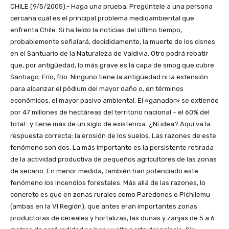
CHILE (9/5/2005).- Haga una prueba. Pregúntele a una persona
cercana cuál es el principal problema medioambiental que
enfrenta Chile. Si ha leído la noticias del último tiempo,
probablemente señalará, decididamente, la muerte de los cisnes
en el Santuario de la Naturaleza de Valdivia. Otro podrá rebatir
que, por antigüedad, lo más grave es la capa de smog que cubre
Santiago. Frío, frío. Ninguno tiene la antigüedad ni la extensión
para alcanzar el pódium del mayor daño o, en términos
económicos, el mayor pasivo ambiental. El «ganador» se extiende
por 47 millones de hectáreas del territorio nacional – el 60% del
total- y tiene más de un siglo de existencia. ¿Ni idea? Aquí va la
respuesta correcta: la erosión de los suelos. Las razones de este
fenómeno son dos. La más importante es la persistente retirada
de la actividad productiva de pequeños agricultores de las zonas
de secano. En menor medida, también han potenciado este
fenómeno los incendios forestales. Más allá de las razones, lo
concreto es que en zonas rurales como Paredones o Pichilemu
(ambas en la VI Región), que antes eran importantes zonas
productoras de cereales y hortalizas, las dunas y zanjas de 5 a 6