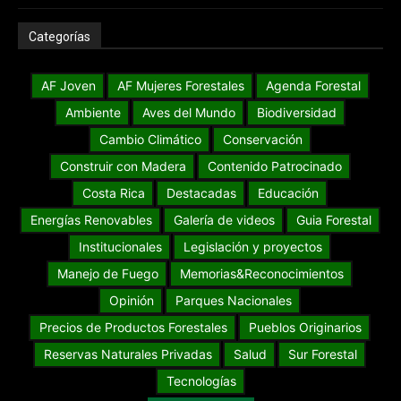
Categorías
AF Joven
AF Mujeres Forestales
Agenda Forestal
Ambiente
Aves del Mundo
Biodiversidad
Cambio Climático
Conservación
Construir con Madera
Contenido Patrocinado
Costa Rica
Destacadas
Educación
Energías Renovables
Galería de videos
Guia Forestal
Institucionales
Legislación y proyectos
Manejo de Fuego
Memorias&Reconocimientos
Opinión
Parques Nacionales
Precios de Productos Forestales
Pueblos Originarios
Reservas Naturales Privadas
Salud
Sur Forestal
Tecnologías