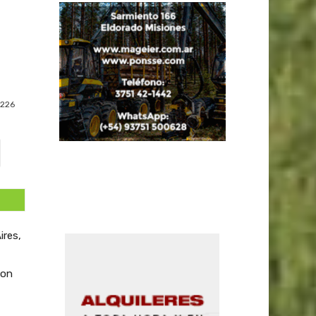
226
ires,
con