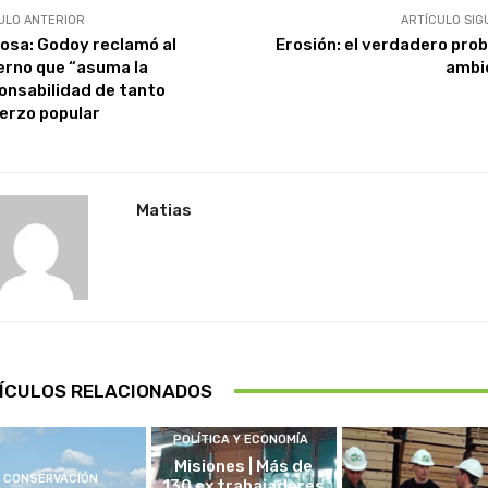
ULO ANTERIOR
ARTÍCULO SIG
losa: Godoy reclamó al
Erosión: el verdadero pro
erno que “asuma la
ambi
onsabilidad de tanto
erzo popular
Matias
ÍCULOS RELACIONADOS
POLÍTICA Y ECONOMÍA
Misiones | Más de
CONSERVACIÓN
130 ex trabajadores