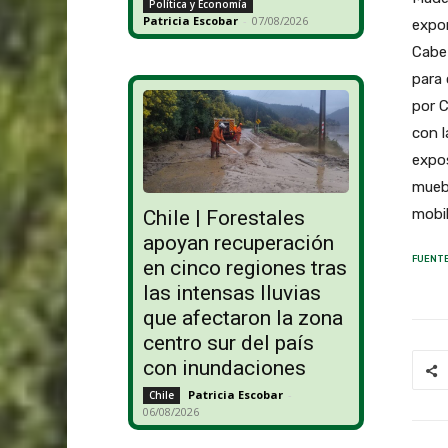
Política y Economía
Patricia Escobar
-
07/08/2026
expo
Cabe 
para 
por C
con l
expos
muebl
mobil
Chile | Forestales
apoyan recuperación
FUENTE
en cinco regiones tras
las intensas lluvias
que afectaron la zona
centro sur del país
con inundaciones
Patricia Escobar
-
Chile
06/08/2026