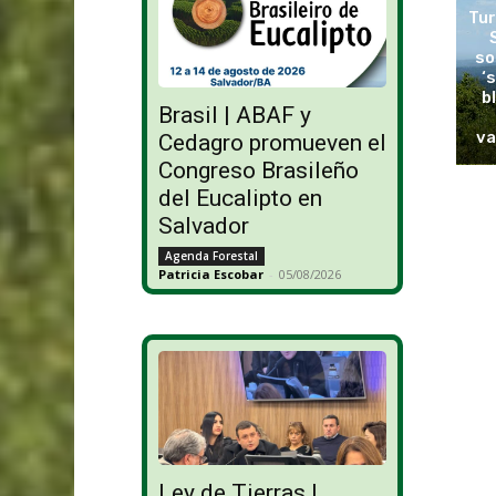
Tur
so
‘
b
Brasil | ABAF y
va
Cedagro promueven el
Congreso Brasileño
del Eucalipto en
Salvador
Agenda Forestal
Patricia Escobar
-
05/08/2026
Ley de Tierras |