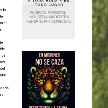
s la
de
nales
e
de
ble.
s de
res,
del
 que
pasada
tra
e