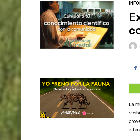
INFO
E
co
La mu
recib
prove
inter