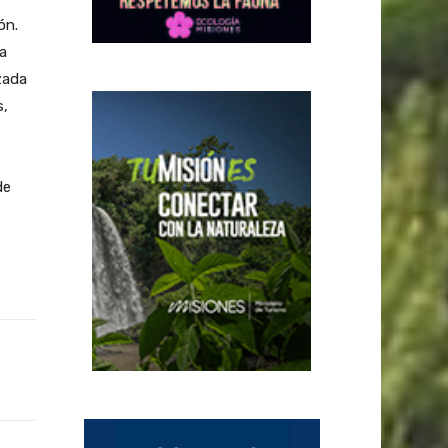
ón.
a
zada
s,
de