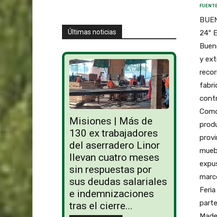
FUENTE
BUENO
Últimas noticias
24º E
Bueno
y ext
recor
fabri
contr
Como
Misiones | Más de
prod
130 ex trabajadores
provi
del aserradero Linor
muebl
llevan cuatro meses
expus
sin respuestas por
marco
sus deudas salariales
Feria
e indemnizaciones
parte
tras el cierre...
Mader