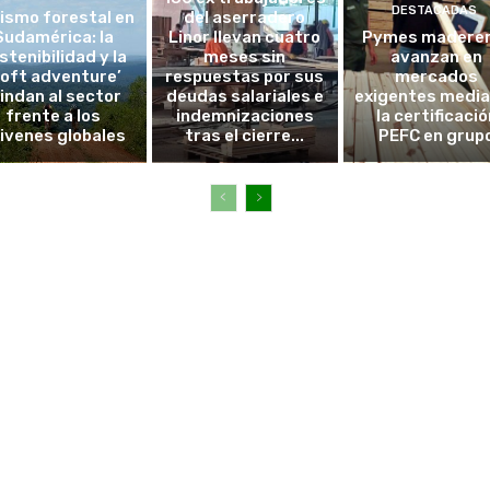
DESTACADAS
ismo forestal en
del aserradero
Sudamérica: la
Linor llevan cuatro
Pymes madere
stenibilidad y la
meses sin
avanzan en
soft adventure’
respuestas por sus
mercados
lindan al sector
deudas salariales e
exigentes medi
frente a los
indemnizaciones
la certificació
ivenes globales
tras el cierre...
PEFC en grup