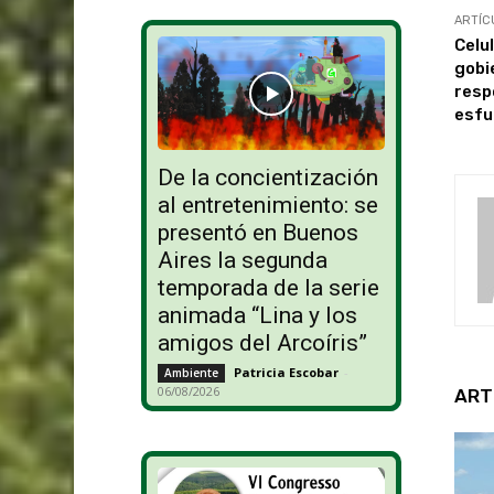
ARTÍC
Celu
gobi
resp
esfu
De la concientización
al entretenimiento: se
presentó en Buenos
Aires la segunda
temporada de la serie
animada “Lina y los
amigos del Arcoíris”
Patricia Escobar
-
Ambiente
06/08/2026
ART