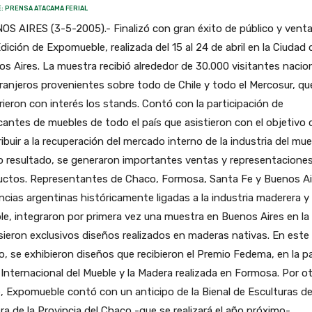
: PRENSA ATACAMA FERIAL
S AIRES (3-5-2005).- Finalizó con gran éxito de público y venta
dición de Expomueble, realizada del 15 al 24 de abril en la Ciudad 
s Aires. La muestra recibió alrededor de 30.000 visitantes nacio
ranjeros provenientes sobre todo de Chile y todo el Mercosur, qu
rieron con interés los stands. Contó con la participación de
cantes de muebles de todo el país que asistieron con el objetivo 
ibuir a la recuperación del mercado interno de la industria del mue
 resultado, se generaron importantes ventas y representacione
uctos. Representantes de Chaco, Formosa, Santa Fe y Buenos Ai
ncias argentinas históricamente ligadas a la industria maderera y 
e, integraron por primera vez una muestra en Buenos Aires en la
ieron exclusivos diseños realizados en maderas nativas. En este
, se exhibieron diseños que recibieron el Premio Fedema, en la 
 Internacional del Mueble y la Madera realizada en Formosa. Por o
, Expomueble contó con un anticipo de la Bienal de Esculturas d
a de la Provincia del Chaco -que se realizará el año próximo-