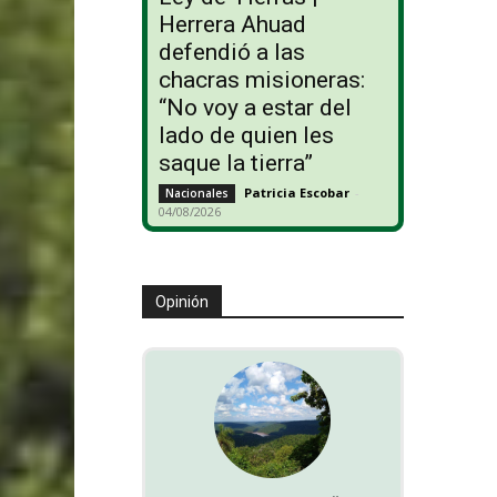
Herrera Ahuad
defendió a las
chacras misioneras:
“No voy a estar del
lado de quien les
saque la tierra”
Patricia Escobar
-
Nacionales
04/08/2026
Opinión