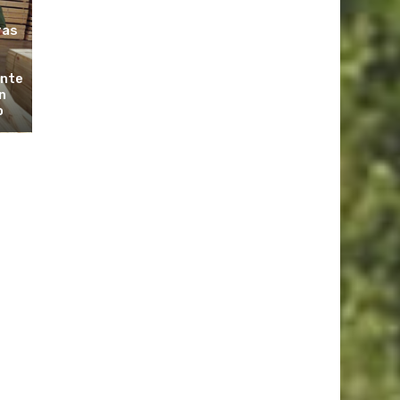
ras
ante
n
o