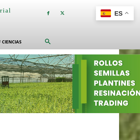
rial
ES
a
F CIENCIAS