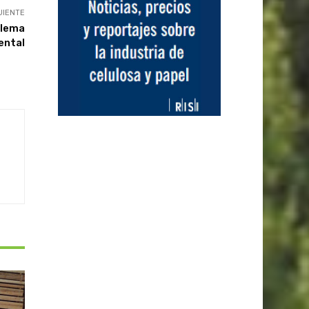
UIENTE
blema
ental