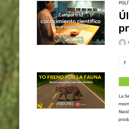
POLÍ
Ú
p
La Se
mismo
Nació
produ