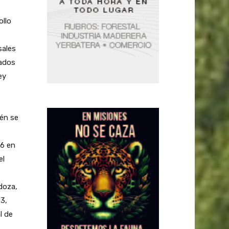
llo
sales
nados
ey
ién se
86 en
el
doza,
3,
l de