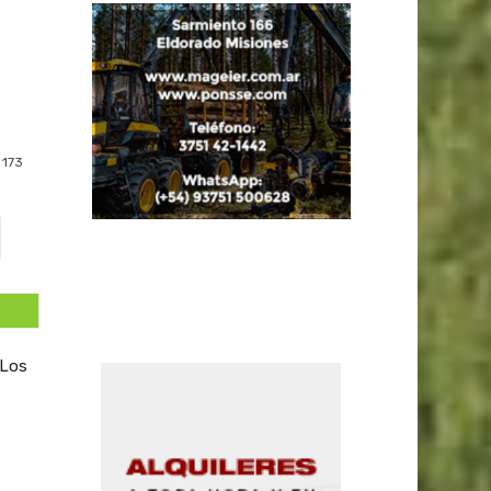
173
 Los