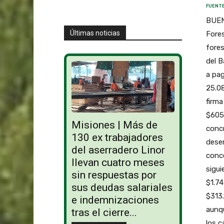
FUENTE
BUEN
Últimas noticias
Fores
fores
del B
a pag
25.08
firma
$605.
Misiones | Más de
concr
130 ex trabajadores
dese
del aserradero Linor
conce
llevan cuatro meses
sigui
sin respuestas por
$1.74
sus deudas salariales
$313.
e indemnizaciones
aunqu
tras el cierre...
los c