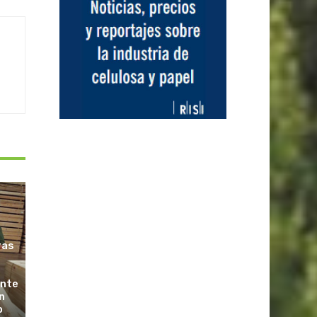
ras
ante
n
o