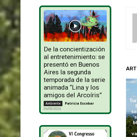
De la concientización
al entretenimiento: se
presentó en Buenos
ART
Aires la segunda
temporada de la serie
animada “Lina y los
amigos del Arcoíris”
Tur
Patricia Escobar
-
Ambiente
06/08/2026
so
‘
b
va