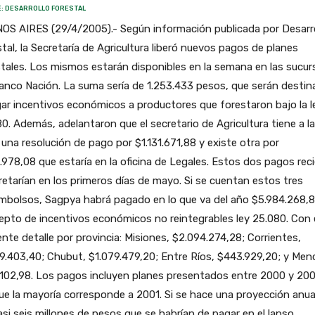
: DESARROLLO FORESTAL
OS AIRES (29/4/2005).- Según información publicada por Desarro
tal, la Secretaría de Agricultura liberó nuevos pagos de planes
tales. Los mismos estarán disponibles en la semana en las sucur
anco Nación. La suma sería de 1.253.433 pesos, que serán desti
ar incentivos económicos a productores que forestaron bajo la l
0. Además, adelantaron que el secretario de Agricultura tiene a la
 una resolución de pago por $1.131.671,88 y existe otra por
978,08 que estaría en la oficina de Legales. Estos dos pagos rec
etarían en los primeros días de mayo. Si se cuentan estos tres
mbolsos, Sagpya habrá pagado en lo que va del año $5.984.268,
pto de incentivos económicos no reintegrables ley 25.080. Con 
ente detalle por provincia: Misiones, $2.094.274,28; Corrientes,
9.403,40; Chubut, $1.079.479,20; Entre Ríos, $443.929,20; y Men
102,98. Los pagos incluyen planes presentados entre 2000 y 200
e la mayoría corresponde a 2001. Si se hace una proyección anua
asi seis millones de pesos que se habrían de pagar en el lapso