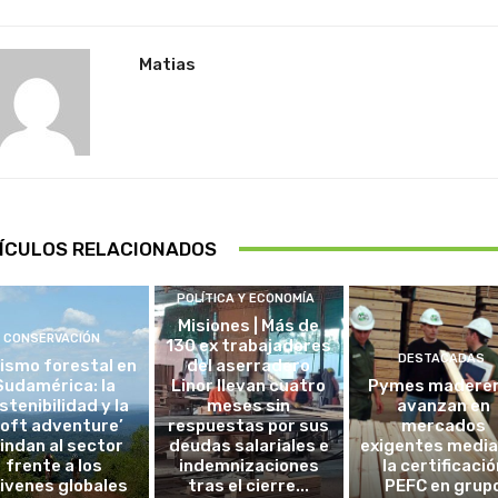
Matias
ÍCULOS RELACIONADOS
POLÍTICA Y ECONOMÍA
Misiones | Más de
CONSERVACIÓN
130 ex trabajadores
DESTACADAS
ismo forestal en
del aserradero
Sudamérica: la
Linor llevan cuatro
Pymes madere
stenibilidad y la
meses sin
avanzan en
soft adventure’
respuestas por sus
mercados
lindan al sector
deudas salariales e
exigentes medi
frente a los
indemnizaciones
la certificació
ivenes globales
tras el cierre...
PEFC en grup