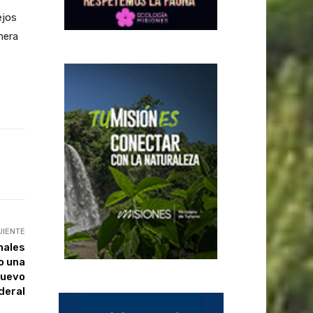
ejos
mera
UIENTE
nales
o una
nuevo
deral