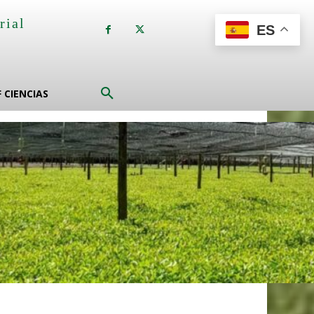
rial
ES
a
F CIENCIAS