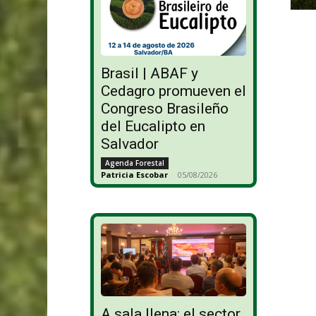
Brasil | ABAF y
Cedagro promueven el
Congreso Brasileño
del Eucalipto en
Salvador
Agenda Forestal
Patricia Escobar
-
05/08/2026
A sala llena: el sector