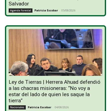
Salvador
Patricia Escobar
-
05/08/2026
Agenda Forestal
Ley de Tierras | Herrera Ahuad defendió
a las chacras misioneras: “No voy a
estar del lado de quien les saque la
tierra”
Patricia Escobar
-
04/08/2026
Nacionales