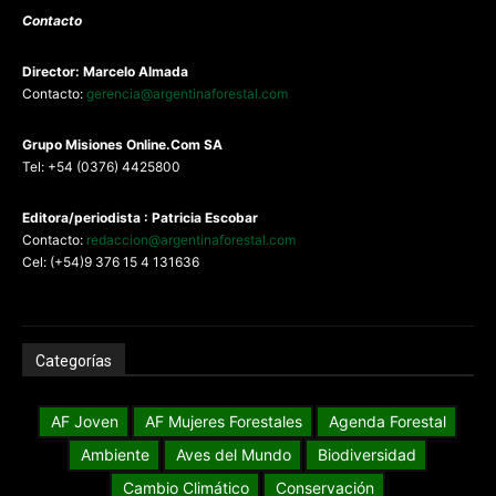
Contacto
Director: Marcelo Almada
Contacto:
gerencia@argentinaforestal.com
G
rupo Misiones
Online.Com
SA
Tel: +54 (0376) 4425800
Editora/periodista : Patricia Escobar
Contacto:
redaccion@argentinaforestal.com
Cel: (+54)9 376 15 4 131636
Categorías
AF Joven
AF Mujeres Forestales
Agenda Forestal
Ambiente
Aves del Mundo
Biodiversidad
Cambio Climático
Conservación