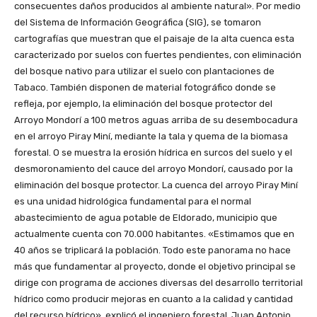
consecuentes daños producidos al ambiente natural». Por medio
del Sistema de Información Geográfica (SIG), se tomaron
cartografías que muestran que el paisaje de la alta cuenca esta
caracterizado por suelos con fuertes pendientes, con eliminación
del bosque nativo para utilizar el suelo con plantaciones de
Tabaco. También disponen de material fotográfico donde se
refleja, por ejemplo, la eliminación del bosque protector del
Arroyo Mondorí a 100 metros aguas arriba de su desembocadura
en el arroyo Piray Miní, mediante la tala y quema de la biomasa
forestal. O se muestra la erosión hídrica en surcos del suelo y el
desmoronamiento del cauce del arroyo Mondorí, causado por la
eliminación del bosque protector. La cuenca del arroyo Piray Miní
es una unidad hidrológica fundamental para el normal
abastecimiento de agua potable de Eldorado, municipio que
actualmente cuenta con 70.000 habitantes. «Estimamos que en
40 años se triplicará la población. Todo este panorama no hace
más que fundamentar al proyecto, donde el objetivo principal se
dirige con programa de acciones diversas del desarrollo territorial
hídrico como producir mejoras en cuanto a la calidad y cantidad
del recurso hídrico», explicó el ingeniero forestal, Juan Antonio