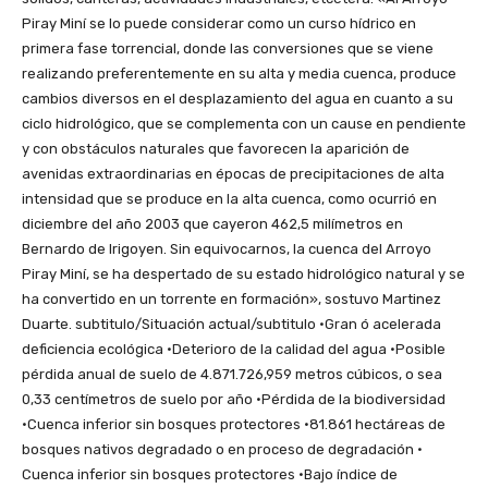
Piray Miní se lo puede considerar como un curso hídrico en
primera fase torrencial, donde las conversiones que se viene
realizando preferentemente en su alta y media cuenca, produce
cambios diversos en el desplazamiento del agua en cuanto a su
ciclo hidrológico, que se complementa con un cause en pendiente
y con obstáculos naturales que favorecen la aparición de
avenidas extraordinarias en épocas de precipitaciones de alta
intensidad que se produce en la alta cuenca, como ocurrió en
diciembre del año 2003 que cayeron 462,5 milímetros en
Bernardo de Irigoyen. Sin equivocarnos, la cuenca del Arroyo
Piray Miní, se ha despertado de su estado hidrológico natural y se
ha convertido en un torrente en formación», sostuvo Martinez
Duarte. subtitulo/Situación actual/subtitulo ·Gran ó acelerada
deficiencia ecológica ·Deterioro de la calidad del agua ·Posible
pérdida anual de suelo de 4.871.726,959 metros cúbicos, o sea
0,33 centímetros de suelo por año ·Pérdida de la biodiversidad
·Cuenca inferior sin bosques protectores ·81.861 hectáreas de
bosques nativos degradado o en proceso de degradación ·
Cuenca inferior sin bosques protectores ·Bajo índice de