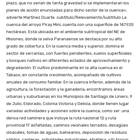
plazo, que no serían de tanta gravedad si se implementaran los
planes de acción enunciadas para dicho sector de la cuenca»,
advierte Martínez Duarte. subtitulo/Relevamiento/subtitulo La
cuenca del arroyo Piray Miní, cuenta con una superficie de 147.925
hectáreas. Está ubicada en el ambiente subtropical del NE de
Misiones, donde la selva Paranaense se destaca por su alto
grado de cobertura. En la cuenca media y superior, domina el
sector de serranías, con fuertes pendientes, suelos superficiales
y bosques nativos en diferentes estados de aprovechamiento y
degradación. El cultivo predominante en la alta cuenca es el
Tabaco, en constante crecimiento, acompañado de cultivos
anuales de consumo familiar. En la cuenca inferior, además de la
agricultura, la forestación y la ganadería, encontramos áreas
urbanas y suburbanas en los Municipios de Santiago de Liniers, 9
de Julio, Eldorado, Colonia Victoria y Delicia, donde tienen lugar
variadas actividades y acciones sobre la cuenca, como ser: una
densa red caminera que incluye la ruta nacional 12 y ruta
provincial 17 asfaltadas, caminos vecinales terrados, desagües
cloacales, tomas de aguas, balnearios, deposición de residuos
sólidos, canteras, actividades industriales, etcétera. «Al Arroyo