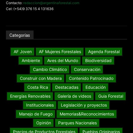
Contacto:
redaccion@argentinaforestal.com
Cel: (+54)9 376 15 4 131636
Categorías
AF Joven
AF Mujeres Forestales
Agenda Forestal
Ambiente
Aves del Mundo
Biodiversidad
Cambio Climático
Conservación
Construir con Madera
Contenido Patrocinado
Costa Rica
Destacadas
Educación
Energías Renovables
Galería de videos
Guia Forestal
Institucionales
Legislación y proyectos
Manejo de Fuego
Memorias&Reconocimientos
Opinión
Parques Nacionales
Precios de Productos Forestales
Pueblos Originarios