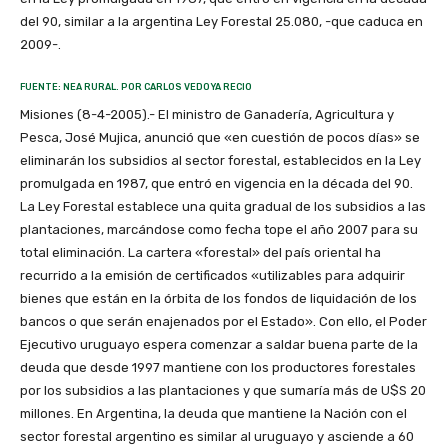
del 90, similar a la argentina Ley Forestal 25.080, -que caduca en
2009-.
FUENTE: NEA RURAL. POR CARLOS VEDOYA RECIO
Misiones (8-4-2005).- El ministro de Ganadería, Agricultura y
Pesca, José Mujica, anunció que «en cuestión de pocos días» se
eliminarán los subsidios al sector forestal, establecidos en la Ley
promulgada en 1987, que entró en vigencia en la década del 90.
La Ley Forestal establece una quita gradual de los subsidios a las
plantaciones, marcándose como fecha tope el año 2007 para su
total eliminación. La cartera «forestal» del país oriental ha
recurrido a la emisión de certificados «utilizables para adquirir
bienes que están en la órbita de los fondos de liquidación de los
bancos o que serán enajenados por el Estado». Con ello, el Poder
Ejecutivo uruguayo espera comenzar a saldar buena parte de la
deuda que desde 1997 mantiene con los productores forestales
por los subsidios a las plantaciones y que sumaría más de U$S 20
millones. En Argentina, la deuda que mantiene la Nación con el
sector forestal argentino es similar al uruguayo y asciende a 60