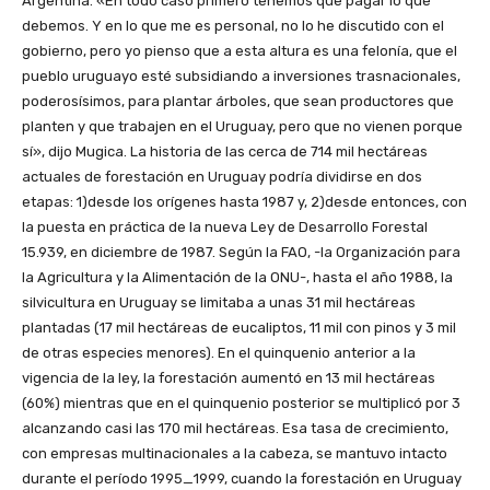
Argentina. «En todo caso primero tenemos que pagar lo que
debemos. Y en lo que me es personal, no lo he discutido con el
gobierno, pero yo pienso que a esta altura es una felonía, que el
pueblo uruguayo esté subsidiando a inversiones trasnacionales,
poderosísimos, para plantar árboles, que sean productores que
planten y que trabajen en el Uruguay, pero que no vienen porque
sí», dijo Mugica. La historia de las cerca de 714 mil hectáreas
actuales de forestación en Uruguay podría dividirse en dos
etapas: 1)desde los orígenes hasta 1987 y, 2)desde entonces, con
la puesta en práctica de la nueva Ley de Desarrollo Forestal
15.939, en diciembre de 1987. Según la FAO, -la Organización para
la Agricultura y la Alimentación de la ONU-, hasta el año 1988, la
silvicultura en Uruguay se limitaba a unas 31 mil hectáreas
plantadas (17 mil hectáreas de eucaliptos, 11 mil con pinos y 3 mil
de otras especies menores). En el quinquenio anterior a la
vigencia de la ley, la forestación aumentó en 13 mil hectáreas
(60%) mientras que en el quinquenio posterior se multiplicó por 3
alcanzando casi las 170 mil hectáreas. Esa tasa de crecimiento,
con empresas multinacionales a la cabeza, se mantuvo intacto
durante el período 1995_1999, cuando la forestación en Uruguay