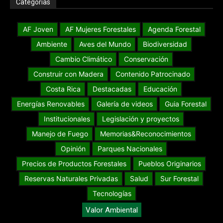
Categorías
AF Joven
AF Mujeres Forestales
Agenda Forestal
Ambiente
Aves del Mundo
Biodiversidad
Cambio Climático
Conservación
Construir con Madera
Contenido Patrocinado
Costa Rica
Destacadas
Educación
Energías Renovables
Galería de videos
Guia Forestal
Institucionales
Legislación y proyectos
Manejo de Fuego
Memorias&Reconocimientos
Opinión
Parques Nacionales
Precios de Productos Forestales
Pueblos Originarios
Reservas Naturales Privadas
Salud
Sur Forestal
Tecnologías
Valor Ambiental