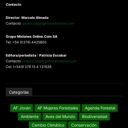
Contacto
Director: Marcelo Almada
Contacto:
gerencia@argentinaforestal.com
G
rupo Misiones
Online.Com
SA
Tel: +54 (0376) 4425800
Editora/periodista : Patricia Escobar
Contacto:
redaccion@argentinaforestal.com
Cel: (+54)9 376 15 4 131636
Categorías
AF Joven
AF Mujeres Forestales
Agenda Forestal
Ambiente
Aves del Mundo
Biodiversidad
Cambio Climático
Conservación