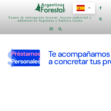
Fuente de información forestal, foresto-industrial y
ambiental de Argentina y América Latina