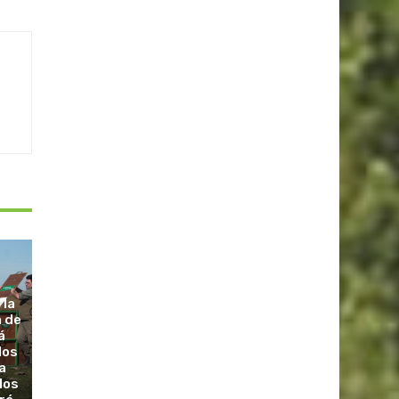
 la
a de
á
dos
a
los