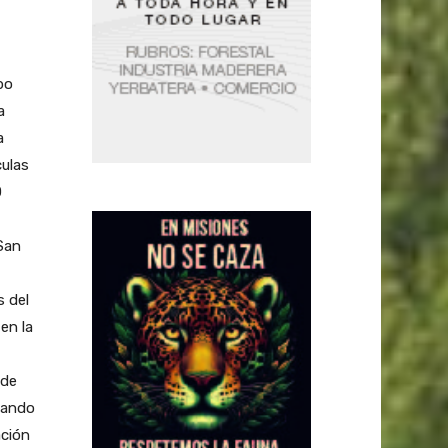
po
a
a
culas
0
San
s del
en la
 de
cando
ación