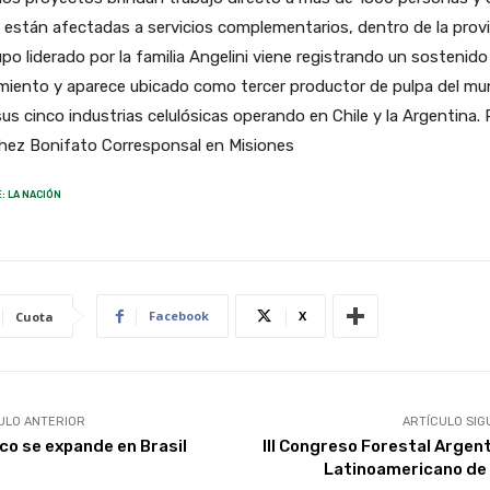
están afectadas a servicios complementarios, dentro de la provi
upo liderado por la familia Angelini viene registrando un sostenido
miento y aparece ubicado como tercer productor de pulpa del mu
us cinco industrias celulósicas operando en Chile y la Argentina. 
hez Bonifato Corresponsal en Misiones
: LA NACIÓN
Facebook
X
Cuota
ULO ANTERIOR
ARTÍCULO SIG
co se expande en Brasil
III Congreso Forestal Argent
Latinoamericano de