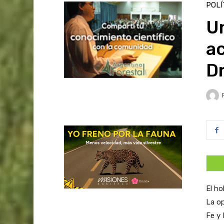
POLÍ
Un
ac
D
El ho
La op
Fe y 