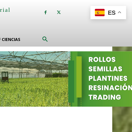
rial
ES
a
F CIENCIAS