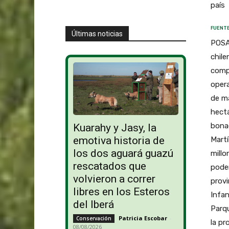
país
FUENTE
Últimas noticias
POSAD
chile
compr
opera
de m
hectá
bonae
Kuarahy y Jasy, la
emotiva historia de
Martí
los dos aguará guazú
millo
rescatados que
poder
volvieron a correr
provi
libres en los Esteros
Infan
del Iberá
Parqu
Patricia Escobar
-
Conservación
la pr
08/08/2026