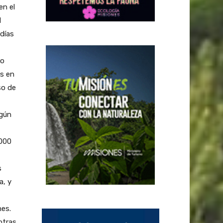
en el
l
días
do
os en
so de
egún
.000
s
a, y
nes.
otras