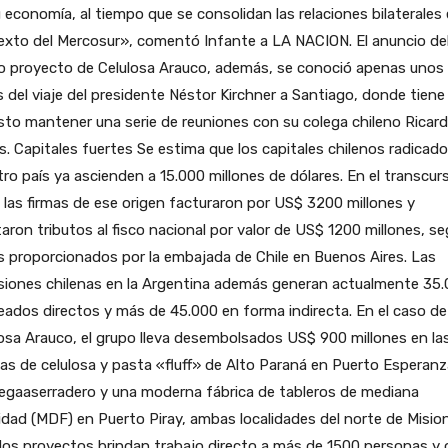
 economía, al tiempo que se consolidan las relaciones bilaterales 
exto del Mercosur», comentó Infante a LA NACION. El anuncio de
o proyecto de Celulosa Arauco, además, se conoció apenas unos 
 del viaje del presidente Néstor Kirchner a Santiago, donde tiene
sto mantener una serie de reuniones con su colega chileno Ricar
. Capitales fuertes Se estima que los capitales chilenos radicad
ro país ya ascienden a 15.000 millones de dólares. En el transcur
las firmas de ese origen facturaron por US$ 3200 millones y
aron tributos al fisco nacional por valor de US$ 1200 millones, s
 proporcionados por la embajada de Chile en Buenos Aires. Las
rsiones chilenas en la Argentina además generan actualmente 35
ados directos y más de 45.000 en forma indirecta. En el caso de
osa Arauco, el grupo lleva desembolsados US$ 900 millones en la
as de celulosa y pasta «fluff» de Alto Paraná en Puerto Esperanz
egaaserradero y una moderna fábrica de tableros de mediana
dad (MDF) en Puerto Piray, ambas localidades del norte de Misio
os proyectos brindan trabajo directo a más de 1500 personas y 