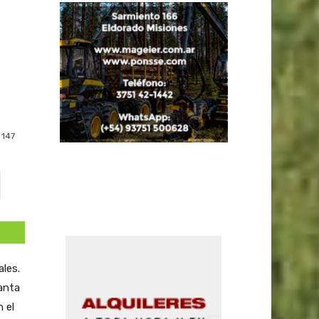
147
ales.
Santa
 el