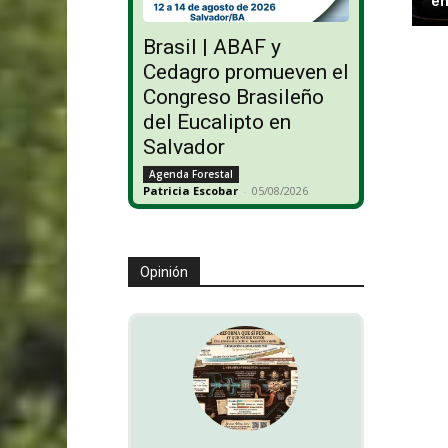
en
Brasil | ABAF y
Cedagro promueven el
Congreso Brasileño
del Eucalipto en
Salvador
Agenda Forestal
Patricia Escobar
-
05/08/2026
Opinión