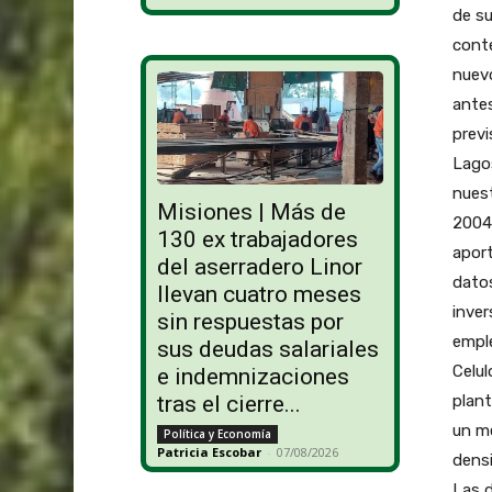
de su
cont
nuev
antes
previ
Lagos
nuest
Misiones | Más de
2004 
130 ex trabajadores
aport
del aserradero Linor
datos
llevan cuatro meses
inve
sin respuestas por
emple
sus deudas salariales
Celul
e indemnizaciones
plant
tras el cierre...
un m
Política y Economía
Patricia Escobar
-
07/08/2026
densi
Las d