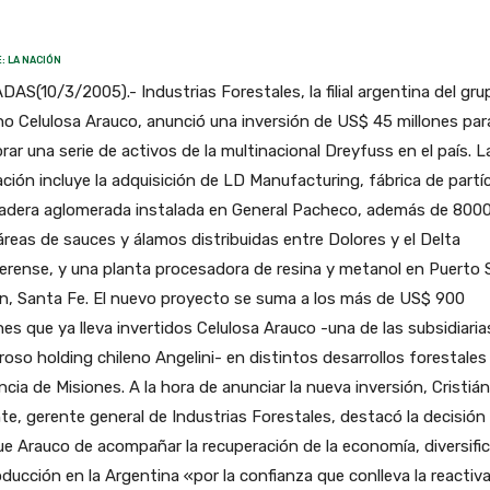
: LA NACIÓN
AS(10/3/2005).- Industrias Forestales, la filial argentina del gru
no Celulosa Arauco, anunció una inversión de US$ 45 millones par
ar una serie de activos de la multinacional Dreyfuss en el país. L
ción incluye la adquisición de LD Manufacturing, fábrica de partí
adera aglomerada instalada en General Pacheco, además de 800
reas de sauces y álamos distribuidas entre Dolores y el Delta
rense, y una planta procesadora de resina y metanol en Puerto 
n, Santa Fe. El nuevo proyecto se suma a los más de US$ 900
nes que ya lleva invertidos Celulosa Arauco -una de las subsidiaria
oso holding chileno Angelini- en distintos desarrollos forestales 
ncia de Misiones. A la hora de anunciar la nueva inversión, Cristián
te, gerente general de Industrias Forestales, destacó la decisión
e Arauco de acompañar la recuperación de la economía, diversifi
oducción en la Argentina «por la confianza que conlleva la reactiv