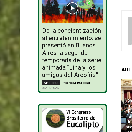
De la concientización
al entretenimiento: se
presentó en Buenos
Aires la segunda
temporada de la serie
animada “Lina y los
ART
amigos del Arcoíris”
Patricia Escobar
-
Ambiente
06/08/2026
S
Tie
F
a
In
pro