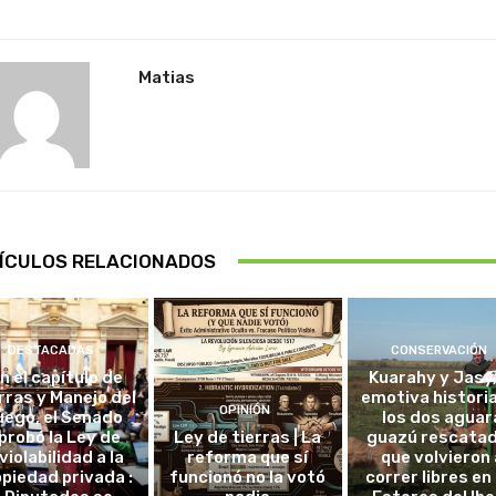
Matias
ÍCULOS RELACIONADOS
DESTACADAS
CONSERVACIÓN
in el capítulo de
Kuarahy y Jasy,
rras y Manejo del
emotiva histori
OPINIÓN
uego, el Senado
los dos aguar
probó la Ley de
Ley de tierras | La
guazú rescata
violabilidad a la
reforma que sí
que volvieron 
piedad privada :
funcionó no la votó
correr libres en 