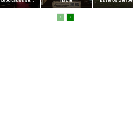
 Diputados se...
nadie
Esteros del Ibe