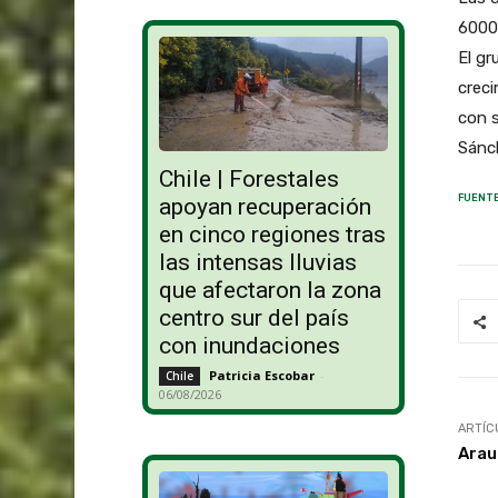
6000 
El gr
creci
con s
Sánc
Chile | Forestales
FUENTE
apoyan recuperación
en cinco regiones tras
las intensas lluvias
que afectaron la zona
centro sur del país
con inundaciones
Patricia Escobar
-
Chile
06/08/2026
ARTÍC
Arau