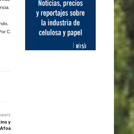
ncia.
ndo,
Por C.
UIENTE
ino y
 Afoa