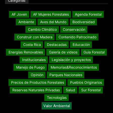
Categorías
AF Joven
AF Mujeres Forestales
Agenda Forestal
Ambiente
Aves del Mundo
Biodiversidad
Cambio Climático
Conservación
Construir con Madera
Contenido Patrocinado
Costa Rica
Destacadas
Educación
Energías Renovables
Galería de videos
Guia Forestal
Institucionales
Legislación y proyectos
Manejo de Fuego
Memorias&Reconocimientos
Opinión
Parques Nacionales
Precios de Productos Forestales
Pueblos Originarios
Reservas Naturales Privadas
Salud
Sur Forestal
Tecnologías
Valor Ambiental