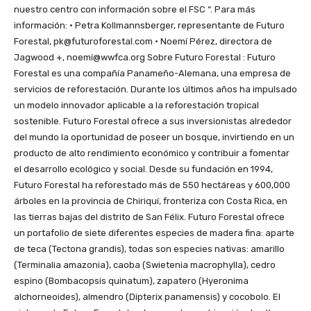
nuestro centro con información sobre el FSC “. Para más
información: · Petra Kollmannsberger, representante de Futuro
Forestal, pk@futuroforestal.com · Noemí Pérez, directora de
Jagwood +, noemí@wwfca.org Sobre Futuro Forestal : Futuro
Forestal es una compañía Panameño-Alemana, una empresa de
servicios de reforestación. Durante los últimos años ha impulsado
un modelo innovador aplicable a la reforestación tropical
sostenible. Futuro Forestal ofrece a sus inversionistas alrededor
del mundo la oportunidad de poseer un bosque, invirtiendo en un
producto de alto rendimiento económico y contribuir a fomentar
el desarrollo ecológico y social. Desde su fundación en 1994,
Futuro Forestal ha reforestado más de 550 hectáreas y 600,000
árboles en la provincia de Chiriquí, fronteriza con Costa Rica, en
las tierras bajas del distrito de San Félix. Futuro Forestal ofrece
un portafolio de siete diferentes especies de madera fina: aparte
de teca (Tectona grandis), todas son especies nativas: amarillo
(Terminalia amazonia), caoba (Swietenia macrophylla), cedro
espino (Bombacopsis quinatum), zapatero (Hyeronima
alchorneoides), almendro (Dipterix panamensis) y cocobolo. El