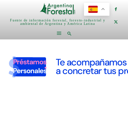
Fuente de información forestal, foresto-industrial y
ambiental de Argentina y América Latina