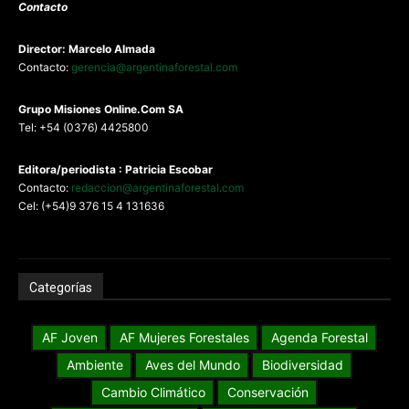
Contacto
Director: Marcelo Almada
Contacto:
gerencia@argentinaforestal.com
G
rupo Misiones
Online.Com
SA
Tel: +54 (0376) 4425800
Editora/periodista : Patricia Escobar
Contacto:
redaccion@argentinaforestal.com
Cel: (+54)9 376 15 4 131636
Categorías
AF Joven
AF Mujeres Forestales
Agenda Forestal
Ambiente
Aves del Mundo
Biodiversidad
Cambio Climático
Conservación