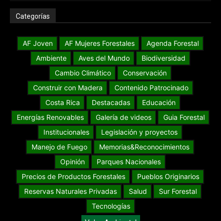
Categorías
AF Joven
AF Mujeres Forestales
Agenda Forestal
Ambiente
Aves del Mundo
Biodiversidad
Cambio Climático
Conservación
Construir con Madera
Contenido Patrocinado
Costa Rica
Destacadas
Educación
Energías Renovables
Galería de videos
Guia Forestal
Institucionales
Legislación y proyectos
Manejo de Fuego
Memorias&Reconocimientos
Opinión
Parques Nacionales
Precios de Productos Forestales
Pueblos Originarios
Reservas Naturales Privadas
Salud
Sur Forestal
Tecnologías