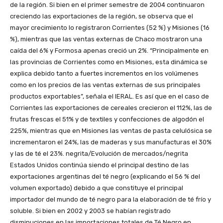
de la región. Si bien en el primer semestre de 2004 continuaron
creciendo las exportaciones de la región, se observa que el
mayor crecimiento lo registraron Corrientes (52 %) y Misiones (16
%), mientras que las ventas externas de Chaco mostraron una
caída del 6% y Formosa apenas creció un 2%. “Principalmente en
las provincias de Corrientes como en Misiones, esta dinámica se
explica debido tanto a fuertes incrementos en los volúmenes
como en los precios de las ventas externas de sus principales
productos exportables”, señala el IERAL. Es así que en el caso de
Corrientes las exportaciones de cereales crecieron el 112%, las de
frutas frescas el 51% y de textiles y confecciones de algodón el
225%, mientras que en Misiones las ventas de pasta celulósica se
incrementaron el 24%, las de maderas y sus manufacturas el 30%
y las de té el 23%. negrita/Evolución de mercados/negrita
Estados Unidos continúa siendo el principal destino de las
exportaciones argentinas del té negro (explicando el 56 % del
volumen exportado) debido a que constituye el principal
importador del mundo de té negro para la elaboración de té frío y
soluble. Si bien en 2002 y 2003 se habían registrado
disminuciones en las importaciones totales de Té Negro en