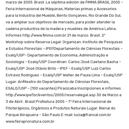
marzo de 2005. Brasil. La séptima edición de FIMMA BRASIL 2005 –
Feria Internacional de Máquinas, Materias primas y Accesorios
para la Industria del Mueble, Bento Gonçalves, Rio Grande Do Sul,
va a ampliar sus objetivos de mercado, para poder atender la
cadena productiva de la madera y muebles de América Latina.
Informes http://www.fimma.com.br 21 de marzo. Brasil. 2º
Workshop sobre Reserva Legal. Organizan: Instituto de Pesquisas
e Estudos Florestais – IPEFDepartamento de Ciências Florestais –
Esalq/USP- Departamento de Economia, Administração e
Sociologia – Esalq/USP Coordinan: Carlos José Caetano Bacha –
Esalq/USP José Otávio Brito – IPEF – Esalq/USP Luiz Carlos
Estraviz Rodriguez – Esalq/USP Walter de Paula Lima – Esalq/USP
Lugar: Anfiteatro do Departamento de Ciências Florestais,
ESALQ/USP – (100 vacantes) Piracicaba Inscripciones e informes
http://www.ipef.br/eventos/2005/reservalegal.asp 30 de Marzo a
3 de Abril . Brasil ProNatura 2005 – 7ª Feira Internacional de
Fitoterápicos, Orgânicos e Produtos Naturais Lugar: Bienal do
Parque Ibirapuera – São Paulo E-mail: lucia@francal.com.br
www.feirapronatura.com.br