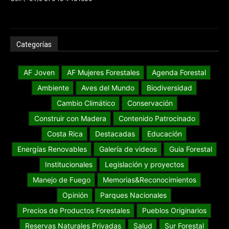
Categorías
AF Joven
AF Mujeres Forestales
Agenda Forestal
Ambiente
Aves del Mundo
Biodiversidad
Cambio Climático
Conservación
Construir con Madera
Contenido Patrocinado
Costa Rica
Destacadas
Educación
Energías Renovables
Galería de videos
Guia Forestal
Institucionales
Legislación y proyectos
Manejo de Fuego
Memorias&Reconocimientos
Opinión
Parques Nacionales
Precios de Productos Forestales
Pueblos Originarios
Reservas Naturales Privadas
Salud
Sur Forestal