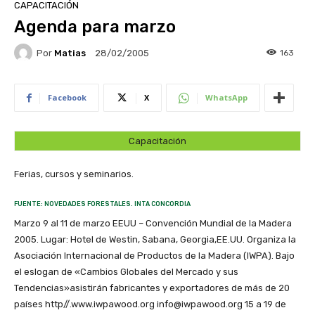
CAPACITACIÓN
Agenda para marzo
Por
Matias
163
28/02/2005
Facebook
X
WhatsApp
Capacitación
Ferias, cursos y seminarios.
FUENTE: NOVEDADES FORESTALES. INTA CONCORDIA
Marzo 9 al 11 de marzo EEUU – Convención Mundial de la Madera
2005. Lugar: Hotel de Westin, Sabana, Georgia,EE.UU. Organiza la
Asociación Internacional de Productos de la Madera (IWPA). Bajo
el eslogan de «Cambios Globales del Mercado y sus
Tendencias»asistirán fabricantes y exportadores de más de 20
países http//.www.iwpawood.org info@iwpawood.org 15 a 19 de