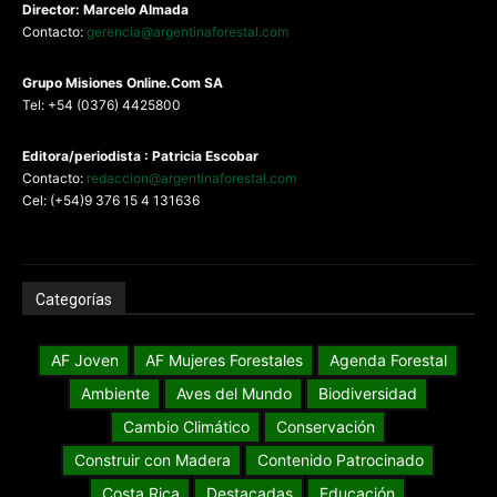
Director: Marcelo Almada
Contacto:
gerencia@argentinaforestal.com
G
rupo Misiones
Online.Com
SA
Tel: +54 (0376) 4425800
Editora/periodista : Patricia Escobar
Contacto:
redaccion@argentinaforestal.com
Cel: (+54)9 376 15 4 131636
Categorías
AF Joven
AF Mujeres Forestales
Agenda Forestal
Ambiente
Aves del Mundo
Biodiversidad
Cambio Climático
Conservación
Construir con Madera
Contenido Patrocinado
Costa Rica
Destacadas
Educación