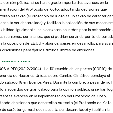
la opinión pública, sí se han logrado importantes avances en la
ementación del Protocolo de Kioto, adoptando decisiones que
rollan su texto (el Protocolo de Kioto es un texto de carácter ge
ecesita ser desarrollado) y facilitan la aplicación de sus mecanis
exibilidad. Igualmente, se alcanzaron acuerdos para la celebración
s reuniones, seminarios, que si podrían servir de punto de partid
a la oposición de EE.UU y algunos países en desarrollo, para ava
s discusiones para fijar los futuros límites de emisiones.
: EMPRESA SOSTENIBLE
S AIRES(20/12/2004).- La 10ª reunión de las partes (COP10) de 
erencia de Naciones Unidas sobre Cambio Climático concluyó el
o sábado 18 en Buenos Aires. Durante la cumbre, a pesar de no 
do a acuerdos de gran calado para la opinión pública, sí se han lo
tantes avances en la implementación del Protocolo de Kioto,
ando decisiones que desarrollan su texto (el Protocolo de Kioto
 de carácter general que necesita ser desarrollado) y facilitan la