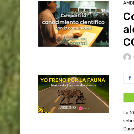
AMB
C
al
CO
La 10
sobre
Duran