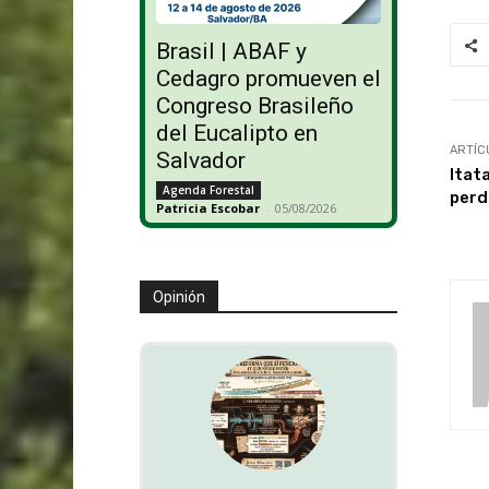
Brasil | ABAF y
Cedagro promueven el
Congreso Brasileño
del Eucalipto en
ARTÍC
Salvador
Itat
Agenda Forestal
perd
Patricia Escobar
-
05/08/2026
Opinión