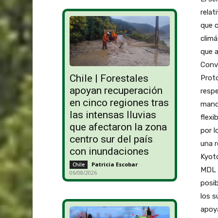
relat
que c
climá
que 
Conv
Chile | Forestales
Proto
apoyan recuperación
respe
en cinco regiones tras
manda
las intensas lluvias
flexi
que afectaron la zona
por 
centro sur del país
una r
con inundaciones
Kyoto
Patricia Escobar
-
Chile
MDL r
06/08/2026
posi
los s
apoya