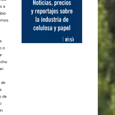
es a
mbio
ernos
l
s
o o
e
hecho
an
 de
s
o de
o
un