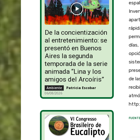
espal
Inven
apart
rápi
De la concientización
permi
al entretenimiento: se
días,
presentó en Buenos
opció
Aires la segunda
siste
temporada de la serie
pres
animada “Lina y los
amigos del Arcoíris”
de la
recib
Patricia Escobar
-
Ambiente
06/08/2026
atmós
http
FUENTE