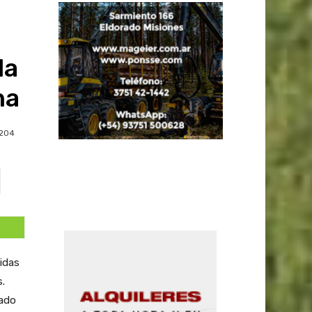
la
na
204
idas
.
lado