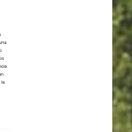
s
s
 una
o
os
ncia
án
 la