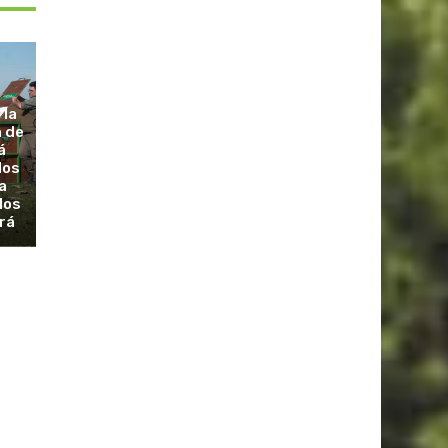
 la
a de
á
dos
a
los
rá