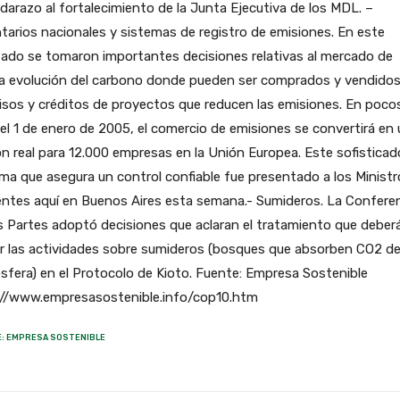
darazo al fortalecimiento de la Junta Ejecutiva de los MDL. –
tarios nacionales y sistemas de registro de emisiones. En este
ado se tomaron importantes decisiones relativas al mercado de
da evolución del carbono donde pueden ser comprados y vendido
sos y créditos de proyectos que reducen las emisiones. En poco
 el 1 de enero de 2005, el comercio de emisiones se convertirá en
n real para 12.000 empresas en la Unión Europea. Este sofisticad
ma que asegura un control confiable fue presentado a los Ministr
entes aquí en Buenos Aires esta semana.- Sumideros. La Confere
s Partes adoptó decisiones que aclaran el tratamiento que deber
ir las actividades sobre sumideros (bosques que absorben CO2 de
fera) en el Protocolo de Kioto. Fuente: Empresa Sostenible
://www.empresasostenible.info/cop10.htm
: EMPRESA SOSTENIBLE