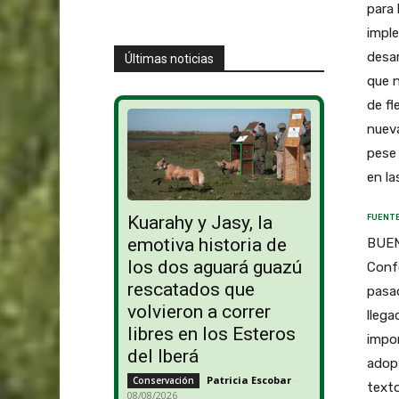
para 
impl
desar
Últimas noticias
que n
de fl
nueva
pese 
en la
Kuarahy y Jasy, la
FUENTE
emotiva historia de
BUENO
los dos aguará guazú
Conf
rescatados que
pasad
volvieron a correr
llega
libres en los Esteros
impor
del Iberá
adopt
Patricia Escobar
-
Conservación
texto
08/08/2026