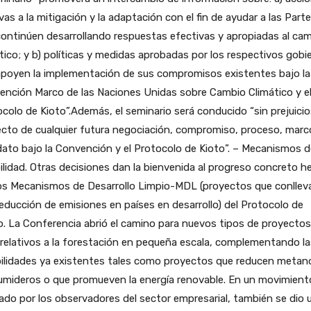
ivas a la mitigación y la adaptación con el fin de ayudar a las Part
ontinúen desarrollando respuestas efectivas y apropiadas al ca
tico; y b) políticas y medidas aprobadas por los respectivos gobi
apoyen la implementación de sus compromisos existentes bajo la
ención Marco de las Naciones Unidas sobre Cambio Climático y e
colo de Kioto”.Además, el seminario será conducido “sin prejuicio
cto de cualquier futura negociación, compromiso, proceso, marc
to bajo la Convención y el Protocolo de Kioto”. – Mecanismos d
bilidad. Otras decisiones dan la bienvenida al progreso concreto 
los Mecanismos de Desarrollo Limpio-MDL (proyectos que conllev
educción de emisiones en países en desarrollo) del Protocolo de
. La Conferencia abrió el camino para nuevos tipos de proyectos
elativos a la forestación en pequeña escala, complementando la
bilidades ya existentes tales como proyectos que reducen metan
umideros o que promueven la energía renovable. En un movimient
do por los observadores del sector empresarial, también se dio 