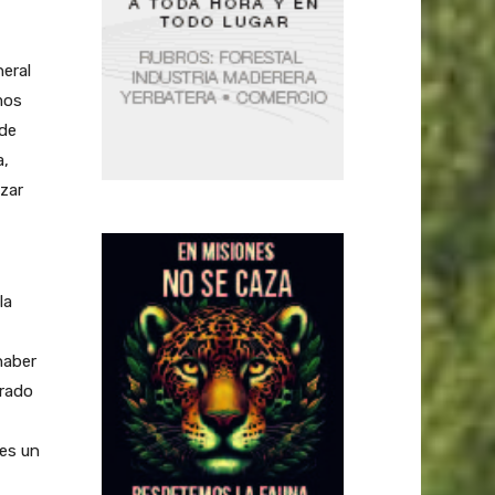
neral
mos
 de
a,
nzar
la
haber
grado
 es un