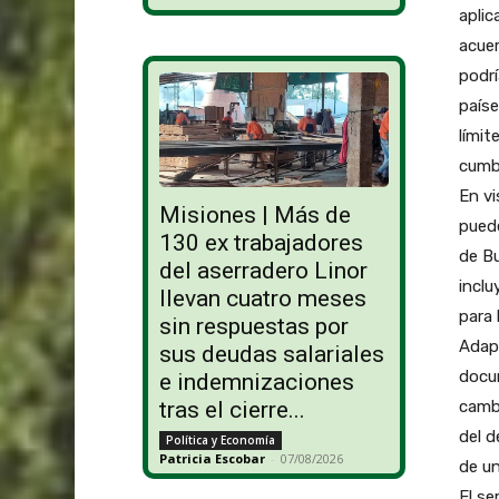
aplic
acuer
podrí
paíse
límit
cumbr
En vi
Misiones | Más de
puede
130 ex trabajadores
de B
del aserradero Linor
inclu
llevan cuatro meses
para 
sin respuestas por
Adapt
sus deudas salariales
docum
e indemnizaciones
cambi
tras el cierre...
del d
Política y Economía
Patricia Escobar
-
07/08/2026
de u
El se