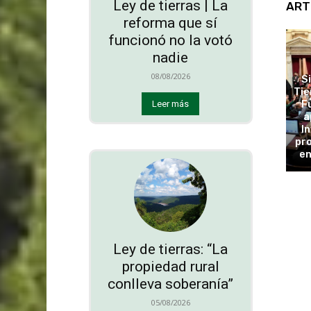
Ley de tierras | La
ART
reforma que sí
funcionó no la votó
nadie
08/08/2026
S
Tie
F
Leer más
a
In
pro
en
Ley de tierras: “La
propiedad rural
conlleva soberanía”
05/08/2026