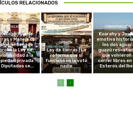
ÍCULOS RELACIONADOS
DESTACADAS
CONSERVACIÓN
in el capítulo de
Kuarahy y Jasy,
rras y Manejo del
emotiva histori
OPINIÓN
uego, el Senado
los dos aguar
probó la Ley de
Ley de tierras | La
guazú rescata
violabilidad a la
reforma que sí
que volvieron 
piedad privada :
funcionó no la votó
correr libres en 
 Diputados se...
nadie
Esteros del Ibe