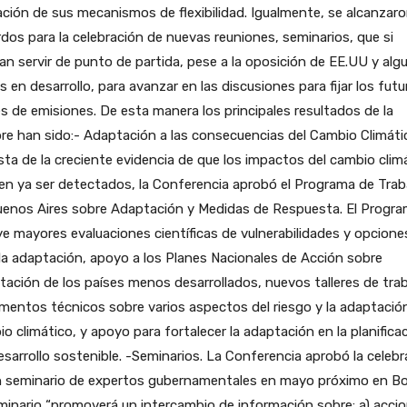
ación de sus mecanismos de flexibilidad. Igualmente, se alcanzar
dos para la celebración de nuevas reuniones, seminarios, que si
an servir de punto de partida, pese a la oposición de EE.UU y alg
s en desarrollo, para avanzar en las discusiones para fijar los futu
es de emisiones. De esta manera los principales resultados de la
e han sido:- Adaptación a las consecuencias del Cambio Climáti
sta de la creciente evidencia de que los impactos del cambio clim
n ya ser detectados, la Conferencia aprobó el Programa de Trab
uenos Aires sobre Adaptación y Medidas de Respuesta. El Progr
ye mayores evaluaciones científicas de vulnerabilidades y opcione
la adaptación, apoyo a los Planes Nacionales de Acción sobre
ación de los países menos desarrollados, nuevos talleres de trab
entos técnicos sobre varios aspectos del riesgo y la adaptación
o climático, y apoyo para fortalecer la adaptación en la planifica
esarrollo sostenible. -Seminarios. La Conferencia aprobó la celebr
n seminario de expertos gubernamentales en mayo próximo en B
minario “promoverá un intercambio de información sobre: a) acci