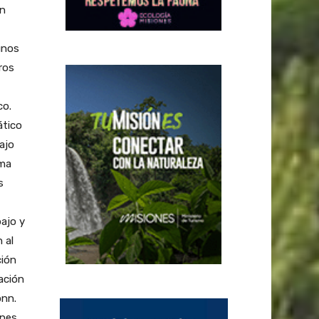
on
unos
ros
co.
ático
ajo
ama
s
ajo y
 al
ción
ación
onn.
ones