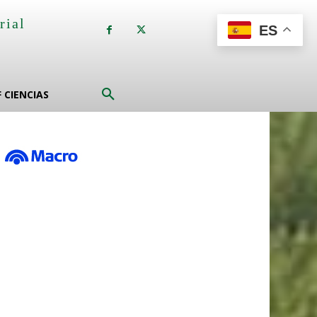
rial
ES
a
F CIENCIAS