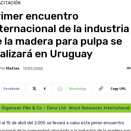
CITACIÓN
rimer encuentro
ternacional de la industria
 la madera para pulpa se
alizará en Uruguay
Por
Matias
17/01/2005
Facebook
X
WhatsApp
Copy URL
Organizan Pike & Co – Dana Ltd- Wood Resources International
1 al 15 de abril del 2.005 se llevará a cabo este pimer encuentro
nacional de la comunidad vinculada a la industria de la madera par