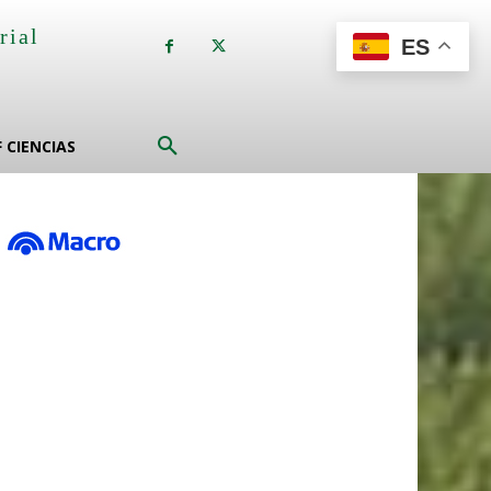
rial
ES
a
F CIENCIAS