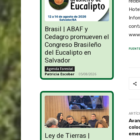
recib
Hote
Info
cont
Brasil | ABAF y
www.
Cedagro promueven el
Congreso Brasileño
FUENTE
del Eucalipto en
Salvador
Agenda Forestal
Patricia Escobar
-
05/08/2026
ARTÍC
Avan
coloc
emer
Ley de Tierras |