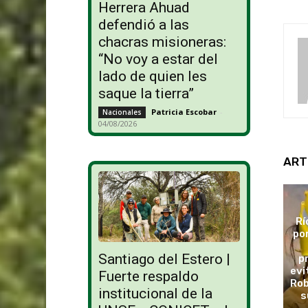
Herrera Ahuad
defendió a las
chacras misioneras:
“No voy a estar del
lado de quien les
saque la tierra”
Patricia Escobar
-
Nacionales
04/08/2026
ART
Rí
po
Santiago del Estero |
p
evi
Fuerte respaldo
Rob
institucional de la
s