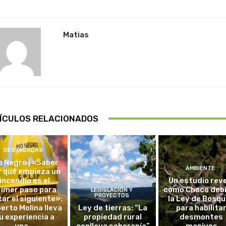
Matias
ÍCULOS RELACIONADOS
DESTACADAS
o Negro | «Saber
AMBIENTE
r qué empieza un
incendio es el
Un estudio rev
rimer paso para
cómo Chaco debi
LEGISLACIÓN Y
PROYECTOS
tar el siguiente»:
la Ley de Bosq
erto Molina lleva
Ley de tierras: “La
para habilita
u experiencia a
propiedad rural
desmontes