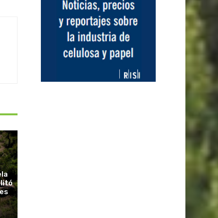
ela
litó
ues
r