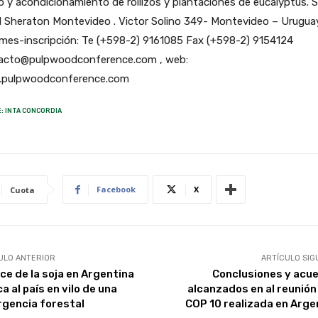
o y acondicionamiento de rollizos y plantaciones de eucalyptus. 
l Sheraton Montevideo . Victor Solino 349- Montevideo – Urugua
rmes-inscripción: Te (+598-2) 9161085 Fax (+598-2) 9154124
acto@pulpwoodconference.com , web:
pulpwoodconference.com
: INTA CONCORDIA
Facebook
X
Cuota
ULO ANTERIOR
ARTÍCULO SIG
ce de la soja en Argentina
Conclusiones y acu
a al país en vilo de una
alcanzados en al reunión 
gencia forestal
COP 10 realizada en Arge