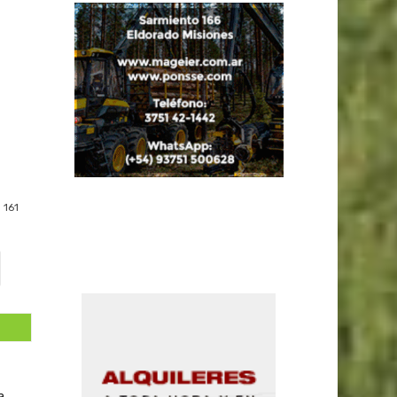
161
a