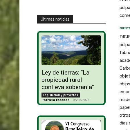
pulpa
come
Últimas noticias
FUENTE
DICI
pulpa
fabri
acadé
Carbo
Ley de tierras: “La
objet
propiedad rural
chip
conlleva soberanía”
empre
Legislación y proyectos
mader
Patricia Escobar
-
05/08/2026
papel
otros
días 