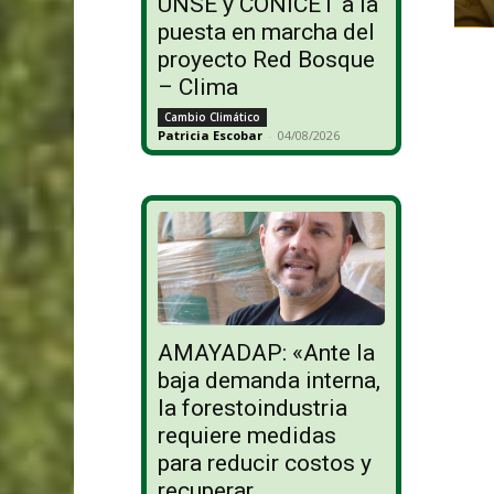
UNSE y CONICET a la
puesta en marcha del
proyecto Red Bosque
– Clima
Cambio Climático
Patricia Escobar
-
04/08/2026
AMAYADAP: «Ante la
baja demanda interna,
la forestoindustria
requiere medidas
para reducir costos y
recuperar