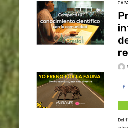
CAPA
P
in
de
re
Del 1
inter