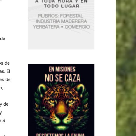
 de
os de
s. El
res de
o,
 y de
y
n 3