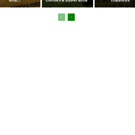
una...
conlleva soberanía”
masivos