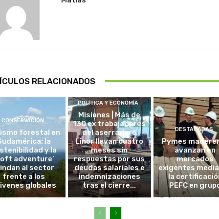
ÍCULOS RELACIONADOS
POLÍTICA Y ECONOMÍA
Misiones | Más de
CONSERVACIÓN
130 ex trabajadores
DESTACADAS
ismo forestal en
del aserradero
Sudamérica: la
Linor llevan cuatro
Pymes madere
stenibilidad y la
meses sin
avanzan en
soft adventure’
respuestas por sus
mercados
lindan al sector
deudas salariales e
exigentes medi
frente a los
indemnizaciones
la certificació
ivenes globales
tras el cierre...
PEFC en grup