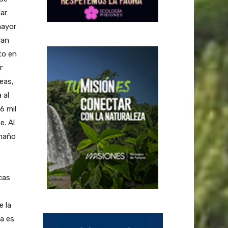
dar
mayor
lan
to en
r
eas,
 al
6 mil
e. Al
amaño
cas
e la
ta es