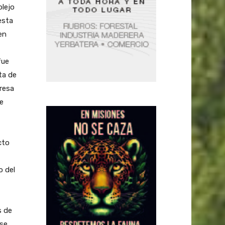
plejo
esta
en
fue
ta de
resa
de
cto
o del
s de
 se