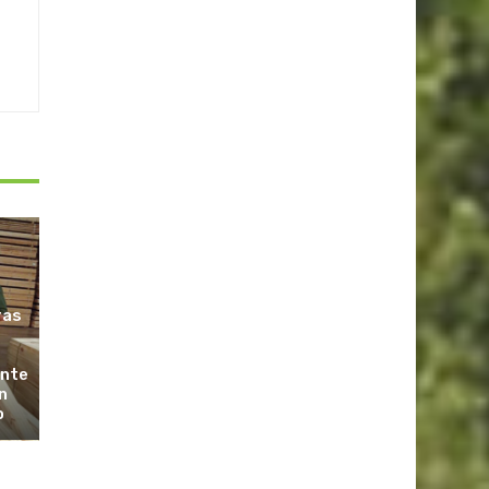
ras
ante
n
o