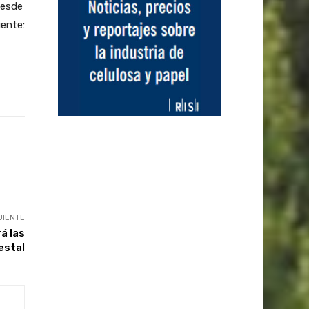
desde
uente:
UIENTE
á las
estal