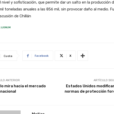
l nivel y sofisticación, que permite dar un salto en la producción 
il toneladas anuales a las 856 mil, sin provocar daño al medio. F
scusión de Chillán
:LIGNUM
Facebook
X
Cuota
ULO ANTERIOR
ARTÍCULO SIG
lo mira hacia el mercado
Estados Unidos modificar
rnacional
normas de protección for
Matias