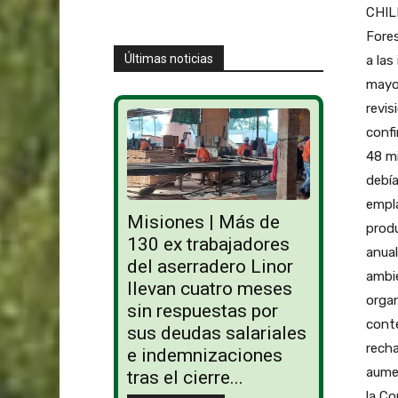
CHILE
Fores
Últimas noticias
a las
mayo 
revis
confi
48 mi
debía
empl
Misiones | Más de
produ
130 ex trabajadores
anual
del aserradero Linor
ambie
llevan cuatro meses
orga
sin respuestas por
conte
sus deudas salariales
recha
e indemnizaciones
aume
tras el cierre...
la Co