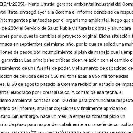
(5/1/2005).- Mario Urrutia, gerente ambiental industrial del Com
tal Itata, entregó ayer a la Corema el informe donde se da respu
 interrogantes planteadas por el organismo ambiental, luego que 
de 2004 el Servicio de Salud Ñuble visitara las obras y anunciara
iones por supuesto cambios al proyecto original. Dicha situación 
rmada en septiembre del mismo año, por lo que se aplicó una mul
llones de pesos por incumplimiento al plan de manejo que la emp
 garantizar. Las principales críticas dicen relación con el cambio 
azamiento de una fuente de poder, y el aumento de capacidad de
cción de celulosa desde 550 mil toneladas a 856 mil toneladas
es. El 30 de agosto pasado la Corema recibió un estudio de impa
ntal elaborado por Forestal Celco. A contar de esa fecha, el
nismo ambiental contaba con 120 días para pronunciarse respect
nido del informe, analizar objeciones y finalmente aprobarlo o
zarlo. Sin embargo, hace un mes, la empresa forestal pidió un
nto de plazo para responder cabalmente a una serie de consulta
rema. subtitulo/“A conciencia”/subtitulo Mario Urrutia señaló que