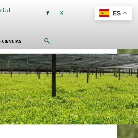
rial
ES
a
F CIENCIAS