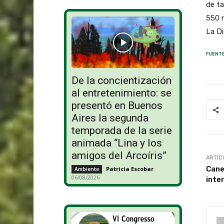
de ta
550 m
La Di
FUENTE
De la concientización
al entretenimiento: se
presentó en Buenos
Aires la segunda
temporada de la serie
animada “Lina y los
amigos del Arcoíris”
ARTÍC
Cane
Patricia Escobar
-
Ambiente
06/08/2026
inte