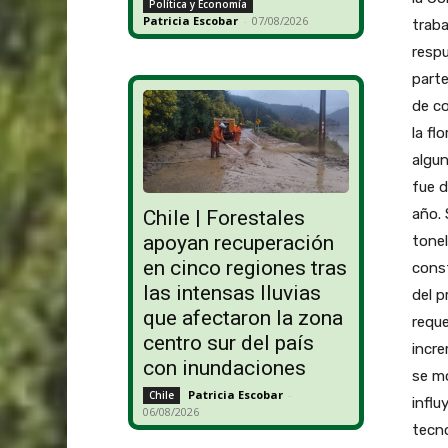
Política y Economía
Patricia Escobar
-
07/08/2026
traba
resp
parte
de co
la fl
algun
fue d
año. 
Chile | Forestales
apoyan recuperación
tonel
en cinco regiones tras
const
las intensas lluvias
del p
que afectaron la zona
reque
centro sur del país
incre
con inundaciones
se mo
Patricia Escobar
-
Chile
influ
06/08/2026
tecno