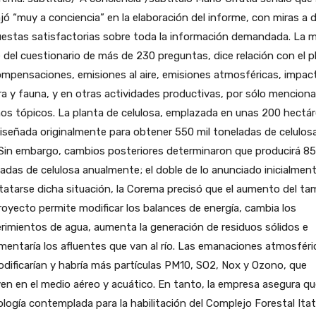
jó “muy a conciencia” en la elaboración del informe, con miras a 
uestas satisfactorias sobre toda la información demandada. La 
 del cuestionario de más de 230 preguntas, dice relación con el p
mpensaciones, emisiones al aire, emisiones atmosféricas, impac
ora y fauna, y en otras actividades productivas, por sólo menciona
os tópicos. La planta de celulosa, emplazada en unas 200 hectár
iseñada originalmente para obtener 550 mil toneladas de celulosa
Sin embargo, cambios posteriores determinaron que producirá 85
adas de celulosa anualmente; el doble de lo anunciado inicialment
atarse dicha situación, la Corema precisó que el aumento del t
royecto permite modificar los balances de energía, cambia los
rimientos de agua, aumenta la generación de residuos sólidos e
mentaría los afluentes que van al río. Las emanaciones atmosféri
dificarían y habría más partículas PM10, SO2, Nox y Ozono, que
yen en el medio aéreo y acuático. En tanto, la empresa asegura qu
logía contemplada para la habilitación del Complejo Forestal Ita