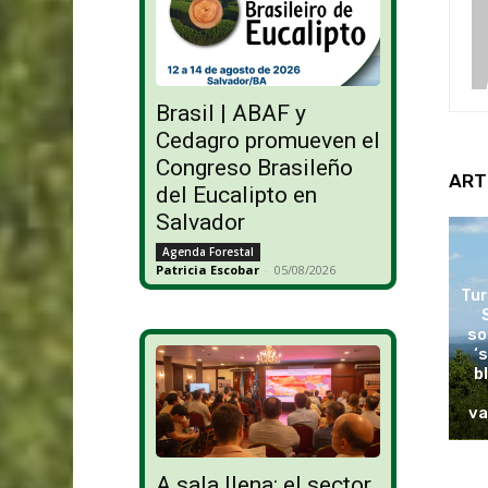
Brasil | ABAF y
Cedagro promueven el
Congreso Brasileño
ART
del Eucalipto en
Salvador
Agenda Forestal
Patricia Escobar
-
05/08/2026
Tur
so
‘
b
va
A sala llena: el sector