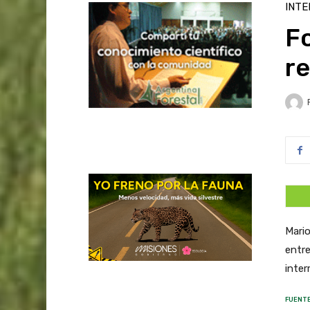
INTE
F
r
Mario
entre
inter
FUENTE