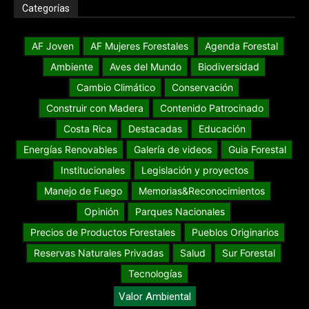
Categorías
AF Joven
AF Mujeres Forestales
Agenda Forestal
Ambiente
Aves del Mundo
Biodiversidad
Cambio Climático
Conservación
Construir con Madera
Contenido Patrocinado
Costa Rica
Destacadas
Educación
Energías Renovables
Galería de videos
Guia Forestal
Institucionales
Legislación y proyectos
Manejo de Fuego
Memorias&Reconocimientos
Opinión
Parques Nacionales
Precios de Productos Forestales
Pueblos Originarios
Reservas Naturales Privadas
Salud
Sur Forestal
Tecnologías
Valor Ambiental