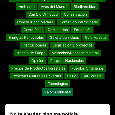
Ambiente
Aves del Mundo
Biodiversidad
Cambio Climático
Conservación
Construir con Madera
Contenido Patrocinado
Costa Rica
Destacadas
Educación
Energías Renovables
Galería de videos
Guia Forestal
Institucionales
Legislación y proyectos
Manejo de Fuego
Memorias&Reconocimientos
Opinión
Parques Nacionales
Precios de Productos Forestales
Pueblos Originarios
Reservas Naturales Privadas
Salud
Sur Forestal
Tecnologías
Valor Ambiental
No te pierdas ninguna noticia